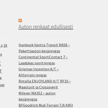
Auton renkaat edullisesti
Hankook Vantra Transit RA58 –
16
,0
Pakettiauton kesärengas
.6
Continental SportContact 7 –
2
Laadukas sportrengas
Gripmax Inception A/T –
T
Allterrain rengas
38
Rotalla ENJOYLAND H/T RF10 –
AM
Maasturit ja Crossoverit
Milever MA352 – auton
kesärengas
BFGoodrich Mud-Terrain T/A KM3