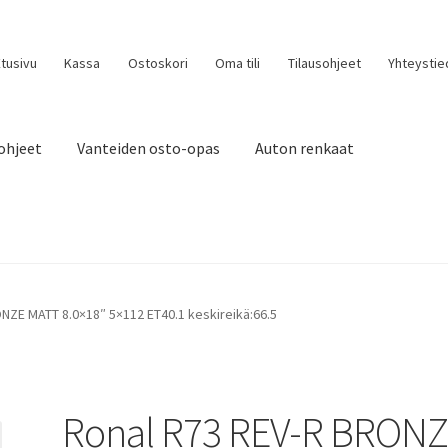
tusivu
Kassa
Ostoskori
Oma tili
Tilausohjeet
Yhteystie
ohjeet
Vanteiden osto-opas
Auton renkaat
NZE MATT 8.0×18″ 5×112 ET40.1 keskireikä:66.5
Ronal R73 REV-R BRON