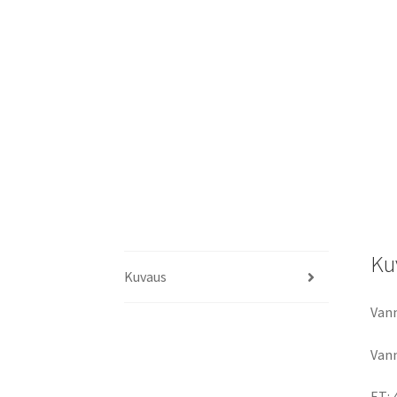
Ku
Kuvaus
Vann
Vann
ET: 