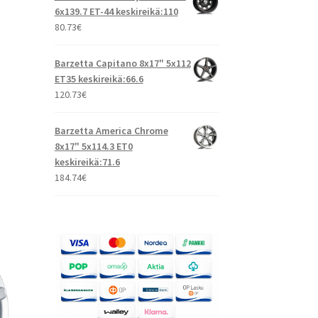
6x139.7 ET-44 keskireikä:110
80.73
€
Barzetta Capitano 8x17" 5x112
ET35 keskireikä:66.6
120.73
€
Barzetta America Chrome
8x17" 5x114.3 ET0
keskireikä:71.6
184.74
€