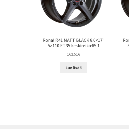
Ronal R41 MATT BLACK 8.0×17″
Ro
5×110 ET35 keskireikä:65.1
162.51
€
Lue lisää