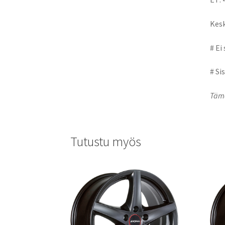
Kesk
# Ei
# Si
Tämä
Tutustu myös