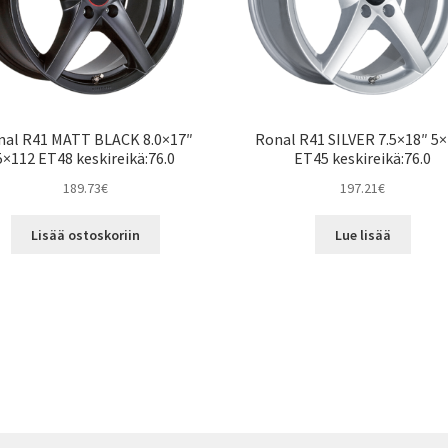
nal R41 MATT BLACK 8.0×17″
Ronal R41 SILVER 7.5×18″ 5
5×112 ET48 keskireikä:76.0
ET45 keskireikä:76.0
189.73
€
197.21
€
Lisää ostoskoriin
Lue lisää