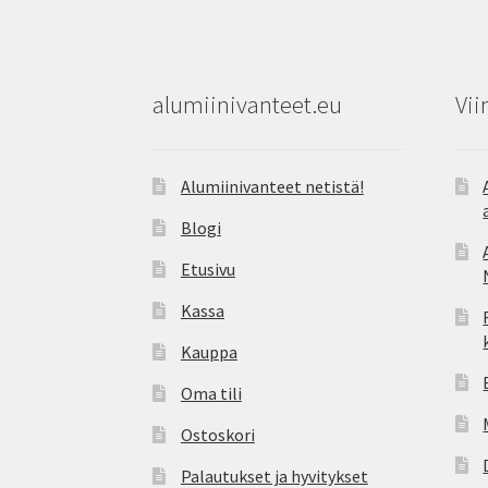
alumiinivanteet.eu
Vii
Alumiinivanteet netistä!
Blogi
Etusivu
Kassa
Kauppa
Oma tili
Ostoskori
Palautukset ja hyvitykset