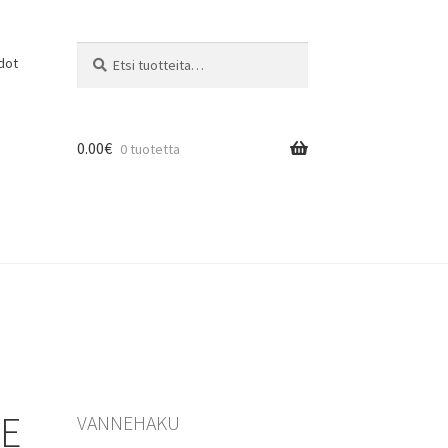
Etsi:
Haku
dot
0.00
€
0 tuotetta
ZE
VANNEHAKU