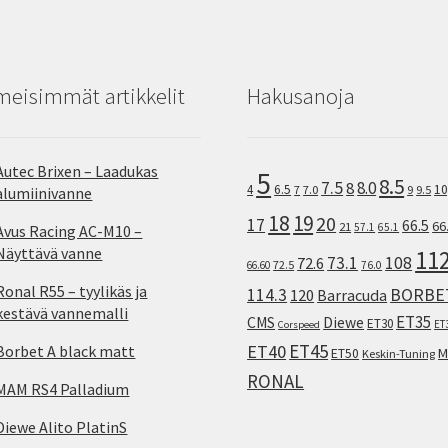
meisimmät artikkelit
Hakusanoja
Autec Brixen – Laadukas
5
8.5
7.5
8.0
8
10
4
6.5
7
7.0
9
9.5
alumiinivanne
18
19
20
17
66.5
66
21
57.1
65.1
Avus Racing AC-M10 –
Näyttävä vanne
11
73.1
108
72.6
72.5
66.60
76.0
Ronal R55 – tyylikäs ja
114.3
BORBE
120
Barracuda
kestävä vannemalli
ET35
CMS
Diewe
ET30
ET
Corspeed
ET45
ET40
Borbet A black matt
M
ET50
Keskin-Tuning
RONAL
MAM RS4 Palladium
Diewe Alito PlatinS