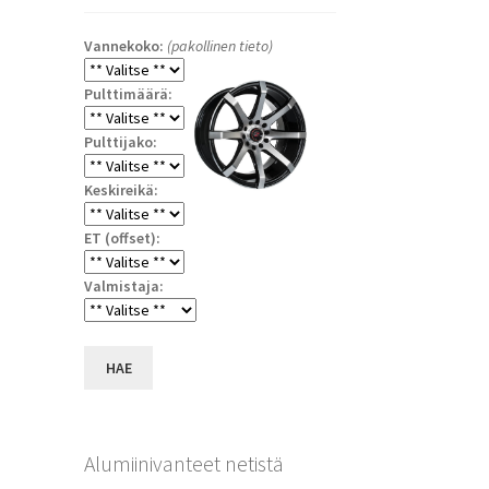
Vannekoko:
(pakollinen tieto)
Pulttimäärä:
Pulttijako:
Keskireikä:
ET (offset):
a
Valmistaja:
HAE
Alumiinivanteet netistä