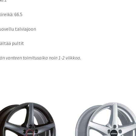
ireikä: 66.5
 sovellu talviajoon
sältää pultit
n vanteen toimitusaika noin 1-2 viikkoa.