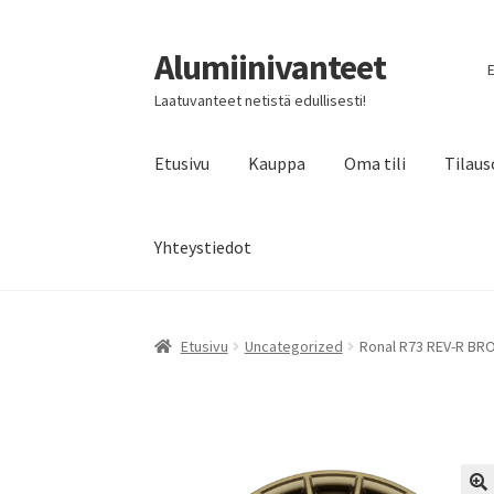
Alumiinivanteet
Siirry
Siirry
E
navigointiin
sisältöön
Laatuvanteet netistä edullisesti!
Etusivu
Kauppa
Oma tili
Tilaus
Yhteystiedot
Etusivu
Uncategorized
Ronal R73 REV-R BRO