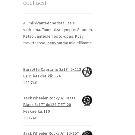
edullisesti
Alumiinivanteet netistä, laaja
valikoima. Toimitukset ympäri Suomen.
Katso vanteiden
osto-opas
. Kysy
tarvittaessa,
neuvomme
mielellämme.
Barzetta Capitano 8x18" 5x112
ET35 keskireikä:66.6
128.74
€
Jack Wheeler Rocky AT Matt
Black 8x17" 6x139.7 ET-20
keskireikä:110
109.74
€
Jack Wheeler Rocky AT 10x15"