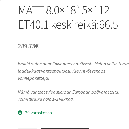
MATT 8.0×18″ 5×112
ET40.1 keskireikä:66.5
289.73
€
Kaikki auton alumiinivanteet edullisesti. Meiltä voitte tilat
laadukkaat vanteet autoosi. Kysy myös rengas +
vannepaketteja!
Nämä vanteet tulee suoraan Euroopan päävarastolta.
Toimitusaika noin 1-2 viikkoa.
20 varastossa