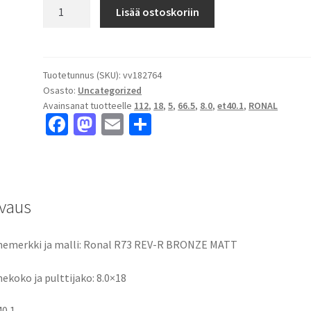
Ronal
Lisää ostoskoriin
R73
REV-
R
BRONZE
Tuotetunnus (SKU):
vv182764
Osasto:
Uncategorized
MATT
Avainsanat tuotteelle
112
,
18
,
5
,
66.5
,
8.0
,
et40.1
,
RONAL
8.0x18"
Fa
M
E
S
5x112
ce
as
m
h
ET40.1
keskireikä:66.5
b
to
ai
ar
määrä
o
d
l
e
vaus
o
o
k
n
emerkki ja malli: Ronal R73 REV-R BRONZE MATT
ekoko ja pulttijako: 8.0×18
40.1