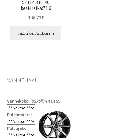
5×114.3 ET40
keskireikä:71.6
136.73
€
Lisää ostoskoriin
VANNEHAKU
Vannekoko:
(pakollinen tieto)
Pulttimäärä:
Pulttijako: