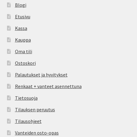
Blogi
Etusivu
Kassa
Kauppa
Oma tili
Ostoskori
Palautukset ja hyvitykset
Renkaat + vanteet asennettuna
Tietosuoja
Tilauksen peruutus
Tilausohjeet
Vanteiden osto-opas