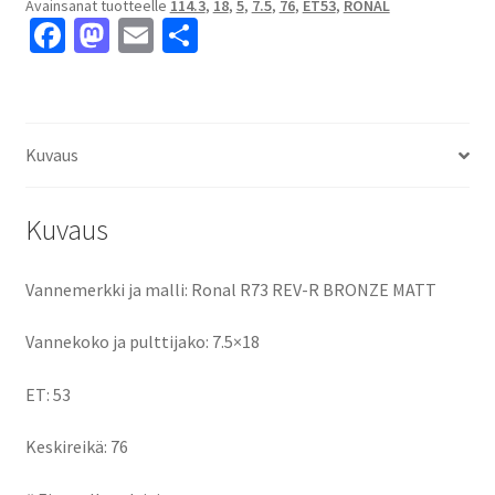
Avainsanat tuotteelle
114.3
,
18
,
5
,
7.5
,
76
,
ET53
,
RONAL
7.5x18"
Fa
M
E
S
5x114.3
ce
as
m
h
ET53
keskireikä:76
b
to
ai
ar
määrä
o
d
l
e
Kuvaus
o
o
k
n
Kuvaus
Vannemerkki ja malli: Ronal R73 REV-R BRONZE MATT
Vannekoko ja pulttijako: 7.5×18
ET: 53
Keskireikä: 76