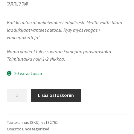
283.73
€
Kaikki auton alumiinivanteet edullisesti. Meiltä voitte tilata
laadukkaat vanteet autoosi. Kysy myös rengas +
vannepaketteja!
Nämä vanteet tulee suoraan Euroopan päävarastolta.
Toimitusaika noin 1-2 viikkoa.
20 varastossa
Ronal
Lisää ostoskoriin
R73
REV-
R
BRONZE
Tuotetunnus (SKU):
vv182761
Osasto:
Uncategorized
MATT