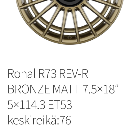
Ronal R73 REV-R
BRONZE MATT 7.5×18″
5×114.3 ET53
keskireikä:76