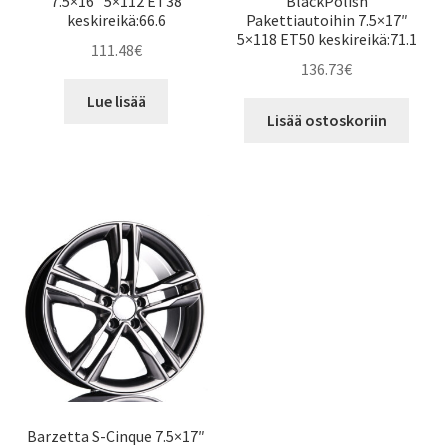
7.5×16″ 5×112 ET38
BlackPolish
keskireikä:66.6
Pakettiautoihin 7.5×17″
5×118 ET50 keskireikä:71.1
111.48
€
136.73
€
Lue lisää
Lisää ostoskoriin
Barzetta S-Cinque 7.5×17″