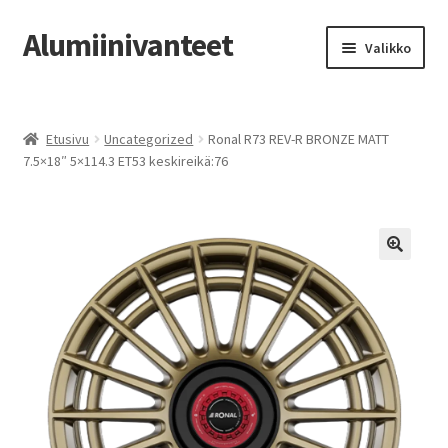
Alumiinivanteet
Siirry
Siirry
Valikko
navigointiin
sisältöön
Etusivu
Etusivu
Uncategorized
Ronal R73 REV-R BRONZE MATT
Kauppa
7.5×18″ 5×114.3 ET53 keskireikä:76
Oma tili
Tilausohjeet
Vanteiden osto-opas
Auton renkaat
Yhteystiedot