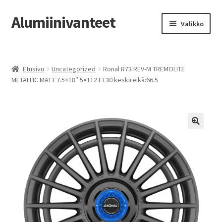
Alumiinivanteet
Siirry
Siirry
Valikko
navigointiin
sisältöön
Etusivu
Etusivu
Uncategorized
Ronal R73 REV-M TREMOLITE
Kauppa
METALLIC MATT 7.5×18″ 5×112 ET30 keskireikä:66.5
Oma tili
Tilausohjeet
Vanteiden osto-opas
Auton renkaat
Yhteystiedot