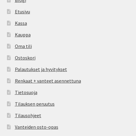
Blogi
Etusivu
Kassa
Kauppa
Oma tili
Ostoskori
Palautukset ja hyvitykset
Renkaat + vanteet asennettuna
Tietosuoja
Tilauksen peruutus
Tilausohjeet
Vanteiden osto-opas