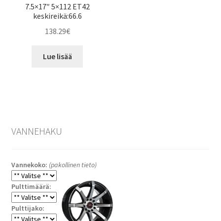
7.5×17″ 5×112 ET42
keskireikä:66.6
138.29
€
Lue lisää
VANNEHAKU
Vannekoko:
(pakollinen tieto)
Pulttimäärä:
Pulttijako: