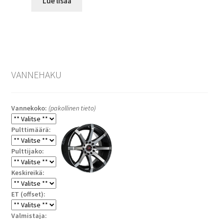
Lue lisää
VANNEHAKU
Vannekoko:
(pakollinen tieto)
Pulttimäärä:
Pulttijako:
Keskireikä:
ET (offset):
Valmistaja: