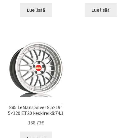
Lue lisää
Lue lisää
885 LeMans Silver 8.5×19″
5×120 ET20 keskireikä:74.1
168.73
€