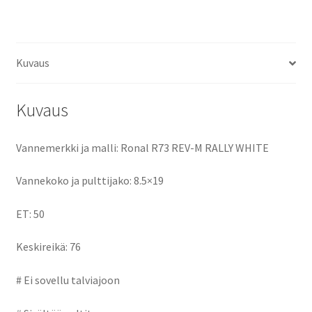
ce
as
m
h
ET50
keskireikä:76
b
to
ai
ar
määrä
o
d
l
e
Kuvaus
o
o
k
n
Kuvaus
Vannemerkki ja malli: Ronal R73 REV-M RALLY WHITE
Vannekoko ja pulttijako: 8.5×19
ET: 50
Keskireikä: 76
# Ei sovellu talviajoon