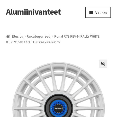
Alumiinivanteet
Siirry
Siirry
Valikko
navigointiin
sisältöön
Etusivu
Etusivu
Uncategorized
Ronal R73 REV-M RALLY WHITE
Kauppa
8.5×19″ 5×114.3 ET50 keskireikä:76
Oma tili
Tilausohjeet
Vanteiden osto-opas
Auton renkaat
Yhteystiedot