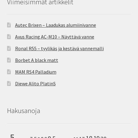
Viimeisimmät artikkelit
Autec Brixen – Laadukas alumiinivanne
Avus Racing AC-M10 – Näyttävä vanne
Ronal R55 – tyylikäs ja kestävä vannemalli
Borbet A black matt
MAM RS4 Palladium
Diewe Alito PlatinS
Hakusanoja
5