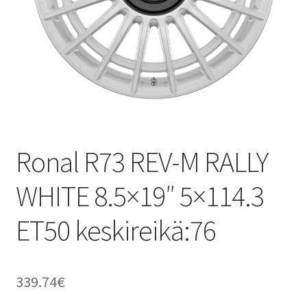
Ronal R73 REV-M RALLY
WHITE 8.5×19″ 5×114.3
ET50 keskireikä:76
339.74
€