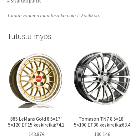
# Sisältää pultit
Tämän vanteen toimitusaika noin 1-2 viikkoa.
Tutustu myös
885 LeMans Gold 8.5×17″
Tomason TN7 8.5×18″
5×120 ET15 keskireikä:74.1
5×100 ET30 keskireikä:63.4
143.87
€
180.14
€