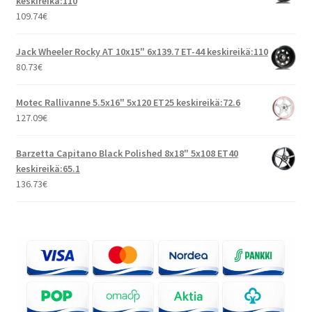
keskireikä:110
109.74
€
Jack Wheeler Rocky AT 10x15" 6x139.7 ET-44 keskireikä:110
80.73
€
Motec Rallivanne 5.5x16" 5x120 ET25 keskireikä:72.6
127.09
€
Barzetta Capitano Black Polished 8x18" 5x108 ET40
keskireikä:65.1
136.73
€