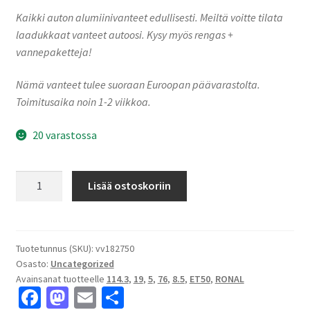
Kaikki auton alumiinivanteet edullisesti. Meiltä voitte tilata
laadukkaat vanteet autoosi. Kysy myös rengas +
vannepaketteja!
Nämä vanteet tulee suoraan Euroopan päävarastolta.
Toimitusaika noin 1-2 viikkoa.
20 varastossa
Ronal
Lisää ostoskoriin
R73
REV-
M
RALLY
Tuotetunnus (SKU):
vv182750
Osasto:
Uncategorized
WHITE
Avainsanat tuotteelle
114.3
,
19
,
5
,
76
,
8.5
,
ET50
,
RONAL
8.5x19"
Fa
M
E
S
5x114.3