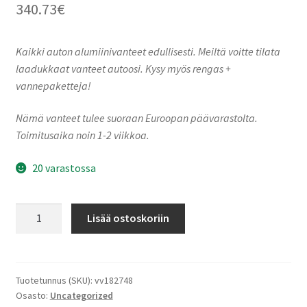
340.73
€
Kaikki auton alumiinivanteet edullisesti. Meiltä voitte tilata
laadukkaat vanteet autoosi. Kysy myös rengas +
vannepaketteja!
Nämä vanteet tulee suoraan Euroopan päävarastolta.
Toimitusaika noin 1-2 viikkoa.
20 varastossa
Ronal
Lisää ostoskoriin
R73
REV-
M
JET
Tuotetunnus (SKU):
vv182748
Osasto:
Uncategorized
BLACK