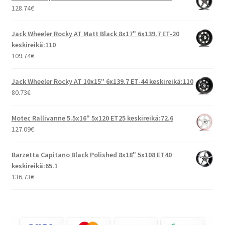
128.74
€
Jack Wheeler Rocky AT Matt Black 8x17" 6x139.7 ET-20
keskireikä:110
109.74
€
Jack Wheeler Rocky AT 10x15" 6x139.7 ET-44 keskireikä:110
80.73
€
Motec Rallivanne 5.5x16" 5x120 ET25 keskireikä:72.6
127.09
€
Barzetta Capitano Black Polished 8x18" 5x108 ET40
keskireikä:65.1
136.73
€