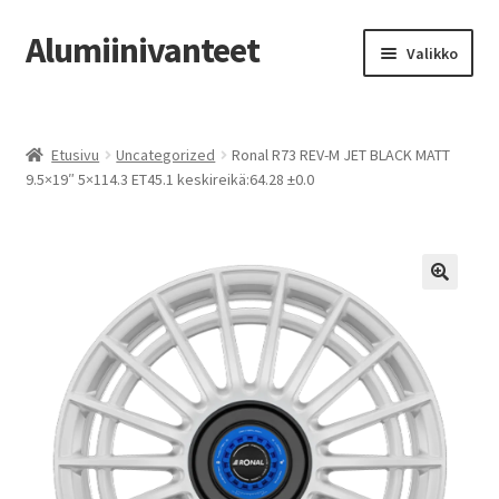
Alumiinivanteet
Siirry
Siirry
Valikko
navigointiin
sisältöön
Etusivu
Etusivu
Uncategorized
Ronal R73 REV-M JET BLACK MATT
Kauppa
9.5×19″ 5×114.3 ET45.1 keskireikä:64.28 ±0.0
Oma tili
Tilausohjeet
Vanteiden osto-opas
Auton renkaat
Yhteystiedot