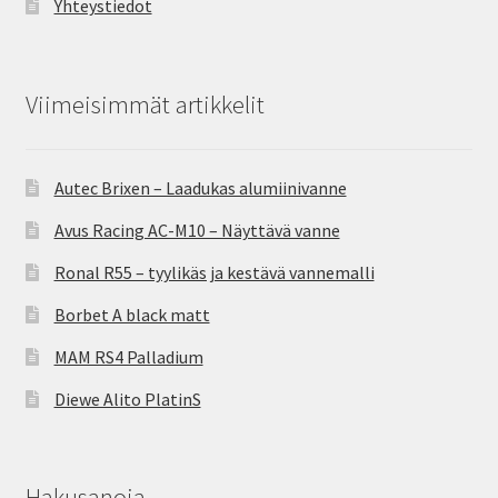
Yhteystiedot
Viimeisimmät artikkelit
Autec Brixen – Laadukas alumiinivanne
Avus Racing AC-M10 – Näyttävä vanne
Ronal R55 – tyylikäs ja kestävä vannemalli
Borbet A black matt
MAM RS4 Palladium
Diewe Alito PlatinS
Hakusanoja