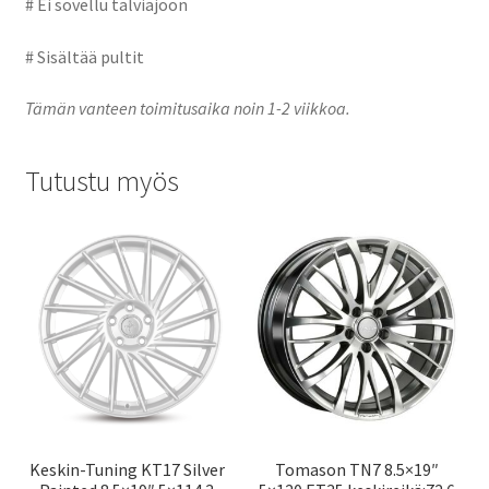
# Ei sovellu talviajoon
# Sisältää pultit
Tämän vanteen toimitusaika noin 1-2 viikkoa.
Tutustu myös
Keskin-Tuning KT17 Silver
Tomason TN7 8.5×19″