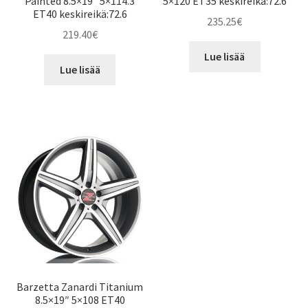
Painted 8.5×19″ 5×114.3
5×120 ET35 keskireikä:72.6
ET40 keskireikä:72.6
235.25
€
219.40
€
Lue lisää
Lue lisää
Barzetta Zanardi Titanium
8.5×19″ 5×108 ET40