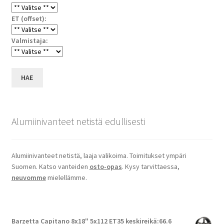
ET (offset):
Valmistaja:
HAE
Alumiinivanteet netistä edullisesti
Alumiinivanteet netistä, laaja valikoima. Toimitukset ympäri
Suomen. Katso vanteiden
osto-opas
. Kysy tarvittaessa,
neuvomme
mielellämme.
Barzetta Capitano 8x18" 5x112 ET35 keskireikä:66.6