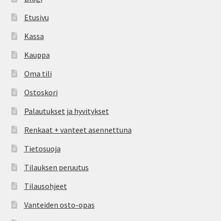
Etusivu
Kassa
Kauppa
Oma tili
Ostoskori
Palautukset ja hyvitykset
Renkaat + vanteet asennettuna
Tietosuoja
Tilauksen peruutus
Tilausohjeet
Vanteiden osto-opas