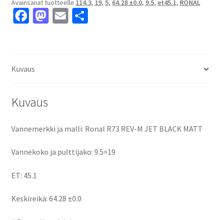
Avainsanat tuotteelle
114.3
,
19
,
5
,
64.28 ±0.0
,
9.5
,
et45.1
,
RONAL
MATT
Fa
M
E
S
9.5x19"
ce
as
m
h
5x114.3
ET45.1
b
to
ai
ar
keskireikä:64.28
o
d
l
e
±0.0
Kuvaus
o
o
määrä
k
n
Kuvaus
Vannemerkki ja malli: Ronal R73 REV-M JET BLACK MATT
Vannekoko ja pulttijako: 9.5×19
ET: 45.1
Keskireikä: 64.28 ±0.0