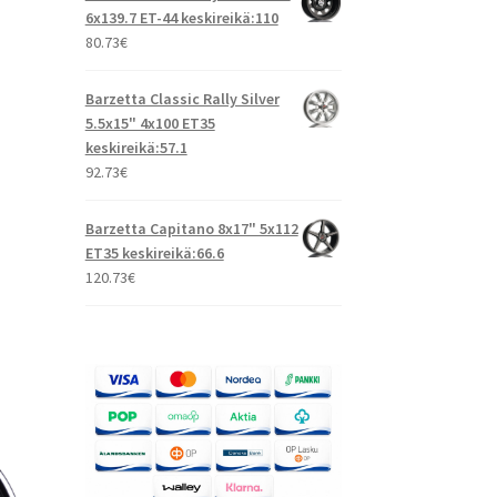
6x139.7 ET-44 keskireikä:110
80.73
€
Barzetta Classic Rally Silver
5.5x15" 4x100 ET35
keskireikä:57.1
92.73
€
Barzetta Capitano 8x17" 5x112
ET35 keskireikä:66.6
120.73
€