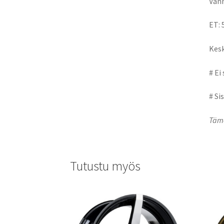
Vann
ET: 
Kesk
# Ei
# Si
Tämä
Tutustu myös