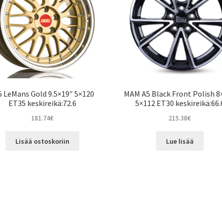
5 LeMans Gold 9.5×19″ 5×120
MAM A5 Black Front Polish 8
ET35 keskireikä:72.6
5×112 ET30 keskireikä:66.
181.74
€
215.38
€
Lisää ostoskoriin
Lue lisää