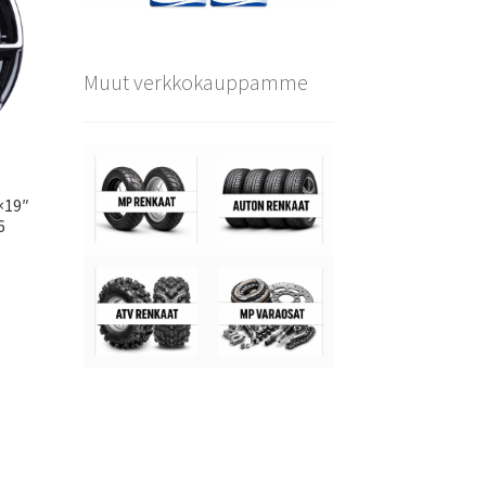
Muut verkkokauppamme
×19″
6