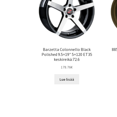
Barzetta Colonnello Black
88
Polished 9.5×19″ 5×120 ET35
keskireikä:72.6
178.76
€
Lue lisää