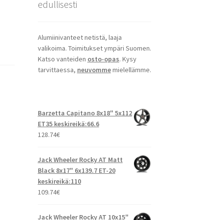
edullisesti
Alumiinivanteet netistä, laaja
valikoima. Toimitukset ympäri Suomen.
Katso vanteiden
osto-opas
. Kysy
tarvittaessa,
neuvomme
mielellämme.
Barzetta Capitano 8x18" 5x112
ET35 keskireikä:66.6
128.74
€
Jack Wheeler Rocky AT Matt
Black 8x17" 6x139.7 ET-20
keskireikä:110
109.74
€
Jack Wheeler Rocky AT 10x15"