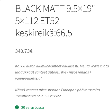
BLACK MATT 9.5×19″
5×112 ET52
keskireikä:66.5
340.73
€
Kaikki auton alumiinivanteet edullisesti. Meiltä voitte tilat
laadukkaat vanteet autoosi. Kysy myös rengas +
vannepaketteja!
Nämä vanteet tulee suoraan Euroopan päävarastolta.
Toimitusaika noin 1-2 viikkoa.
20 varastossa