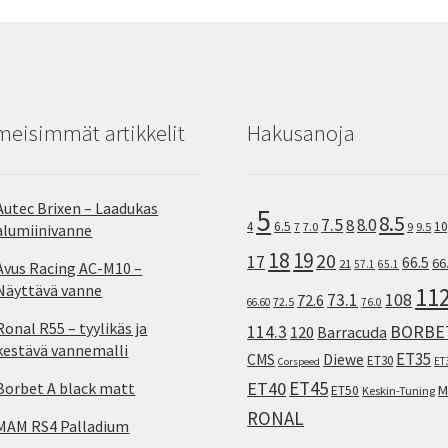
meisimmät artikkelit
Hakusanoja
Autec Brixen – Laadukas
5
8.5
7.5
8.0
8
10
4
6.5
7
7.0
9
9.5
alumiinivanne
18
19
20
17
66.5
66
21
57.1
65.1
Avus Racing AC-M10 –
Näyttävä vanne
11
73.1
108
72.6
72.5
66.60
76.0
Ronal R55 – tyylikäs ja
114.3
BORBE
120
Barracuda
kestävä vannemalli
ET35
CMS
Diewe
ET30
ET
Corspeed
ET45
ET40
Borbet A black matt
M
ET50
Keskin-Tuning
RONAL
MAM RS4 Palladium