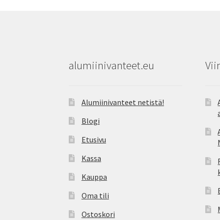
alumiinivanteet.eu
Vii
Alumiinivanteet netistä!
Blogi
Etusivu
Kassa
Kauppa
Oma tili
Ostoskori