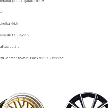
ekoko ja pulttijako: 9.5×19
52
ireikä: 66.5
 sovellu talviajoon
sältää pultit
n vanteen toimitusaika noin 1-2 viikkoa.