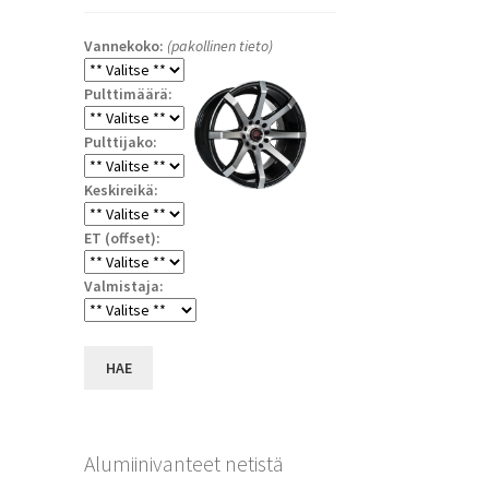
Vannekoko:
(pakollinen tieto)
Pulttimäärä:
Pulttijako:
Keskireikä:
ET (offset):
Valmistaja:
a
HAE
Alumiinivanteet netistä