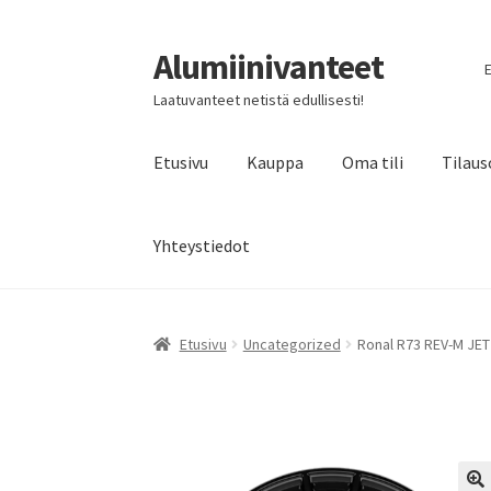
Alumiinivanteet
Siirry
Siirry
E
navigointiin
sisältöön
Laatuvanteet netistä edullisesti!
Etusivu
Kauppa
Oma tili
Tilaus
Yhteystiedot
Etusivu
Uncategorized
Ronal R73 REV-M JET