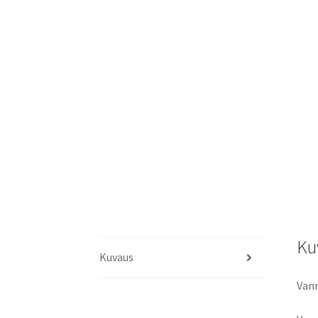
Ku
Kuvaus
Vann