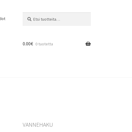
Etsi:
Haku
dot
0.00
€
0 tuotetta
VANNEHAKU