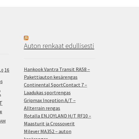
Auton renkaat edullisesti
Hankook Vantra Transit RA58 –
16
,0
Pakettiauton kesärengas
.6
Continental SportContact 7 –
2
Laadukas sportrengas
Gripmax Inception A/T –
T
Allterrain rengas
38
Rotalla ENJOYLAND H/T RF10 –
AM
Maasturit ja Crossoverit
Milever MA352 – auton