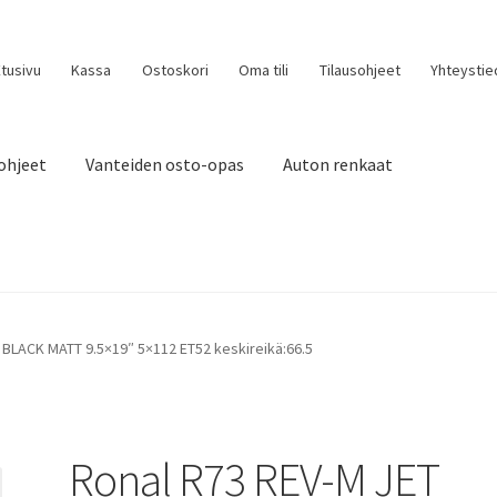
tusivu
Kassa
Ostoskori
Oma tili
Tilausohjeet
Yhteystie
ohjeet
Vanteiden osto-opas
Auton renkaat
 BLACK MATT 9.5×19″ 5×112 ET52 keskireikä:66.5
Ronal R73 REV-M JET