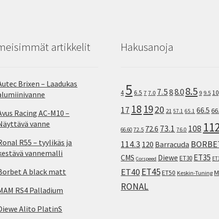
meisimmät artikkelit
Hakusanoja
Autec Brixen – Laadukas
5
8.5
7.5
8.0
8
10
4
6.5
7
7.0
9
9.5
alumiinivanne
18
19
20
17
66.5
66
21
57.1
65.1
Avus Racing AC-M10 –
Näyttävä vanne
11
73.1
108
72.6
72.5
66.60
76.0
Ronal R55 – tyylikäs ja
114.3
BORBE
120
Barracuda
kestävä vannemalli
ET35
CMS
Diewe
ET30
ET
Corspeed
ET45
ET40
Borbet A black matt
M
ET50
Keskin-Tuning
RONAL
MAM RS4 Palladium
Diewe Alito PlatinS