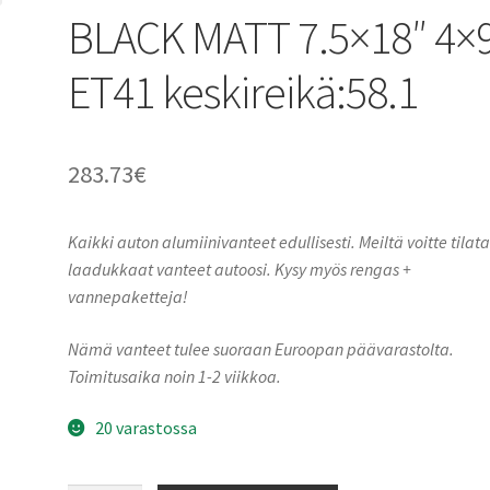
BLACK MATT 7.5×18″ 4×
ET41 keskireikä:58.1
283.73
€
Kaikki auton alumiinivanteet edullisesti. Meiltä voitte tilat
laadukkaat vanteet autoosi. Kysy myös rengas +
vannepaketteja!
Nämä vanteet tulee suoraan Euroopan päävarastolta.
Toimitusaika noin 1-2 viikkoa.
20 varastossa