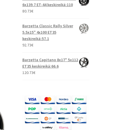
6x139.7 ET-44 keskireikä:110
80.73
€
Barzetta Classic Rally Silver
5.5x15" 4x100 ET35
keskireikä:57.1
92.73
€
Barzetta Capitano 8x17" 5x112
ET35 keskireikä:66.6
120.73
€