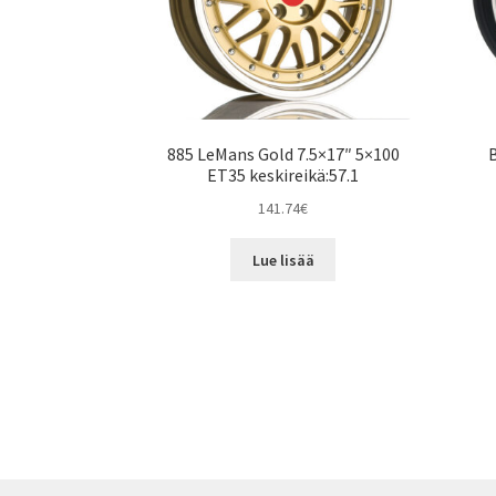
885 LeMans Gold 7.5×17″ 5×100
ET35 keskireikä:57.1
141.74
€
Lue lisää