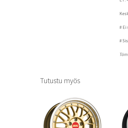
Kesk
# Ei
# Si
Tämä
Tutustu myös