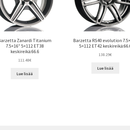
Barzetta Zanardi Titanium
Barzetta RS40 evolution 7.5
7.5×16″ 5×112 ET38
5×112 ET42 keskireikä:66.
keskireikä:66.6
138.29
€
111.48
€
Lue lisää
Lue lisää