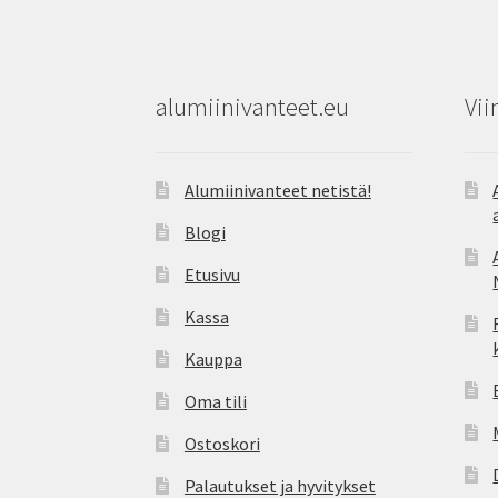
alumiinivanteet.eu
Vii
Alumiinivanteet netistä!
Blogi
Etusivu
Kassa
Kauppa
Oma tili
Ostoskori
Palautukset ja hyvitykset