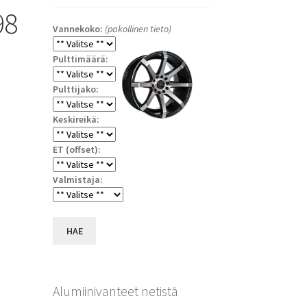
98
Vannekoko:
(pakollinen tieto)
Pulttimäärä:
Pulttijako:
Keskireikä:
ET (offset):
a
Valmistaja:
HAE
Alumiinivanteet netistä