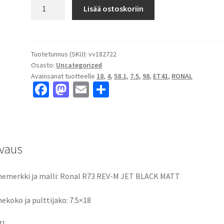
Ronal
Lisää ostoskoriin
R73
REV-
M
JET
Tuotetunnus (SKU):
vv182722
Osasto:
Uncategorized
BLACK
Avainsanat tuotteelle
18
,
4
,
58.1
,
7.5
,
98
,
ET41
,
RONAL
MATT
Fa
M
E
S
7.5x18"
ce
as
m
h
4x98
ET41
b
to
ai
ar
keskireikä:58.1
o
d
l
e
määrä
vaus
o
o
k
n
emerkki ja malli: Ronal R73 REV-M JET BLACK MATT
ekoko ja pulttijako: 7.5×18
41