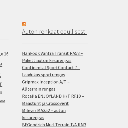
Auton renkaat edullisesti
Hankook Vantra Transit RA58 –
16
,0
Pakettiauton kesärengas
.6
Continental SportContact 7 –
2
Laadukas sportrengas
Gripmax Inception A/T –
T
Allterrain rengas
38
Rotalla ENJOYLAND H/T RF10 –
AM
Maasturit ja Crossoverit
Milever MA352 – auton
kesärengas
BFGoodrich Mud-Terrain T/A KM3