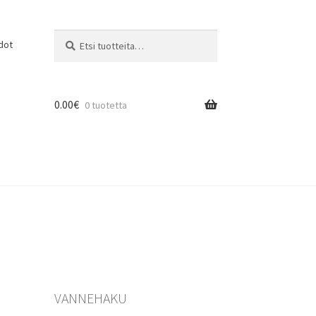
Etsi:
Haku
dot
0.00
€
0 tuotetta
VANNEHAKU