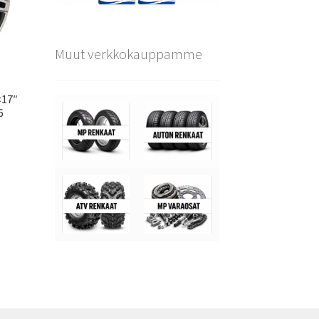
Muut verkkokauppamme
×17″
6