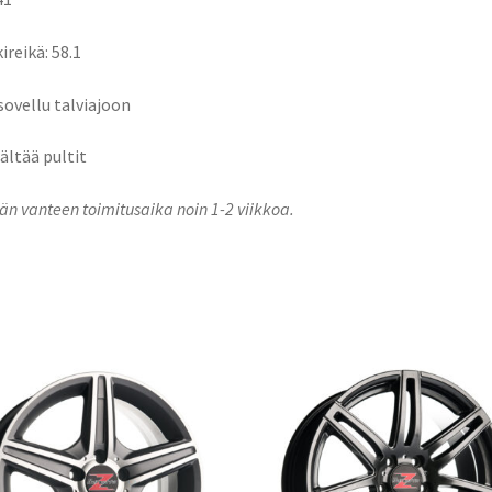
ireikä: 58.1
 sovellu talviajoon
sältää pultit
n vanteen toimitusaika noin 1-2 viikkoa.