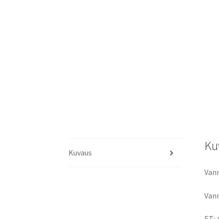
Ku
Kuvaus
Vann
Vann
ET: 