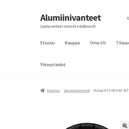
Alumiinivanteet
Siirry
Siirry
E
navigointiin
sisältöön
Laatuvanteet netistä edullisesti!
Etusivu
Kauppa
Oma tili
Tilaus
Yhteystiedot
Etusivu
Uncategorized
Ronal R73 REV-M JET