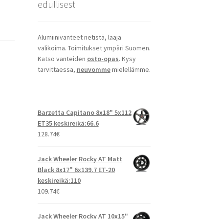
edullisesti
Alumiinivanteet netistä, laaja
valikoima. Toimitukset ympäri Suomen.
Katso vanteiden
osto-opas
. Kysy
tarvittaessa,
neuvomme
mielellämme.
Barzetta Capitano 8x18" 5x112
ET35 keskireikä:66.6
128.74
€
Jack Wheeler Rocky AT Matt
Black 8x17" 6x139.7 ET-20
keskireikä:110
109.74
€
Jack Wheeler Rocky AT 10x15"