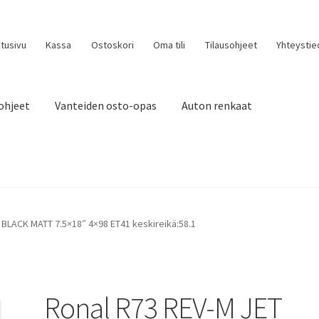
tusivu
Kassa
Ostoskori
Oma tili
Tilausohjeet
Yhteystie
ohjeet
Vanteiden osto-opas
Auton renkaat
 BLACK MATT 7.5×18″ 4×98 ET41 keskireikä:58.1
Ronal R73 REV-M JET