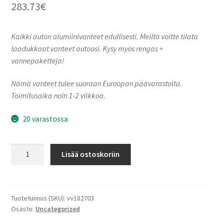
283.73
€
Kaikki auton alumiinivanteet edullisesti. Meiltä voitte tilata
laadukkaat vanteet autoosi. Kysy myös rengas +
vannepaketteja!
Nämä vanteet tulee suoraan Euroopan päävarastolta.
Toimitusaika noin 1-2 viikkoa.
20 varastossa
Ronal
Lisää ostoskoriin
R73
REV-
B
TREMOLITE
Tuotetunnus (SKU):
vv182703
Osasto:
Uncategorized
METALLIC