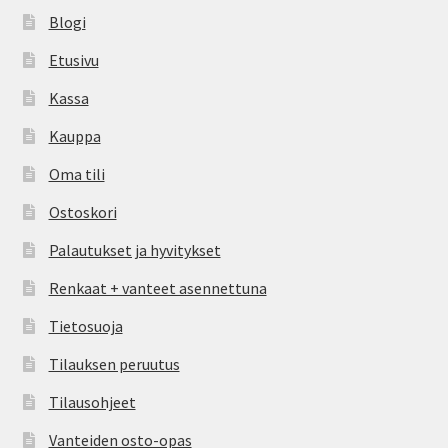
Blogi
Etusivu
Kassa
Kauppa
Oma tili
Ostoskori
Palautukset ja hyvitykset
Renkaat + vanteet asennettuna
Tietosuoja
Tilauksen peruutus
Tilausohjeet
Vanteiden osto-opas