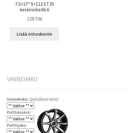
7.5×17″ 5×112 ET35
keskireikä:66.6
128.74
€
Lisää ostoskoriin
VANNEHAKU
Vannekoko:
(pakollinen tieto)
Pulttimäärä:
Pulttijako: