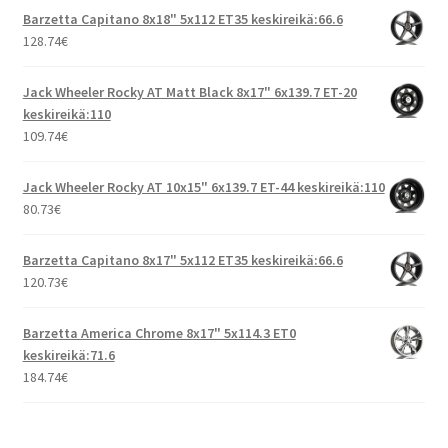
Barzetta Capitano 8x18" 5x112 ET35 keskireikä:66.6
128.74
€
Jack Wheeler Rocky AT Matt Black 8x17" 6x139.7 ET-20
keskireikä:110
109.74
€
Jack Wheeler Rocky AT 10x15" 6x139.7 ET-44 keskireikä:110
80.73
€
Barzetta Capitano 8x17" 5x112 ET35 keskireikä:66.6
120.73
€
Barzetta America Chrome 8x17" 5x114.3 ET0
keskireikä:71.6
184.74
€