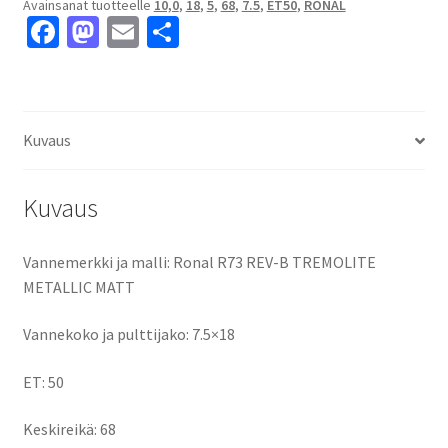
Avainsanat tuotteelle
10,0
,
18
,
5
,
68
,
7.5
,
ET50
,
RONAL
MATT
Fa
M
E
S
7.5x18"
ce
as
m
h
5x100
ET50
b
to
ai
ar
keskireikä:68
o
d
l
e
määrä
Kuvaus
o
o
k
n
Kuvaus
Vannemerkki ja malli: Ronal R73 REV-B TREMOLITE
METALLIC MATT
Vannekoko ja pulttijako: 7.5×18
ET: 50
Keskireikä: 68