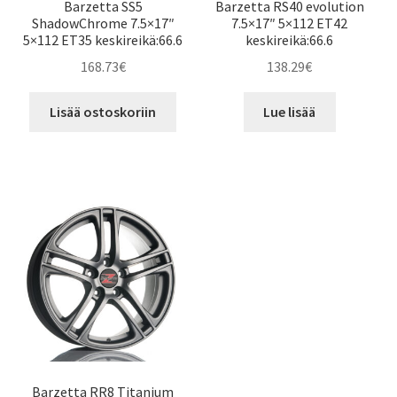
Barzetta SS5
Barzetta RS40 evolution
ShadowChrome 7.5×17″
7.5×17″ 5×112 ET42
5×112 ET35 keskireikä:66.6
keskireikä:66.6
168.73
€
138.29
€
Lisää ostoskoriin
Lue lisää
Barzetta RR8 Titanium