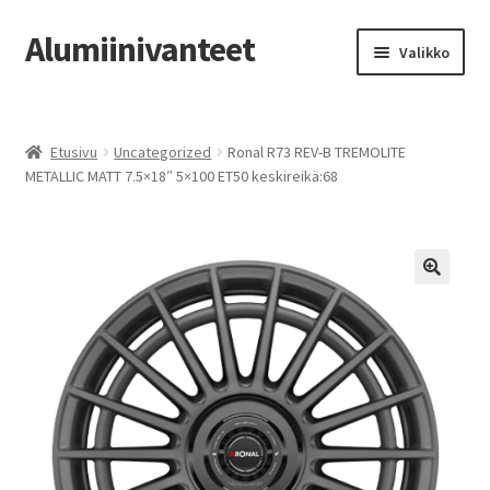
Alumiinivanteet
Siirry
Siirry
Valikko
navigointiin
sisältöön
Etusivu
Etusivu
Uncategorized
Ronal R73 REV-B TREMOLITE
Kauppa
METALLIC MATT 7.5×18″ 5×100 ET50 keskireikä:68
Oma tili
Tilausohjeet
Vanteiden osto-opas
Auton renkaat
Yhteystiedot