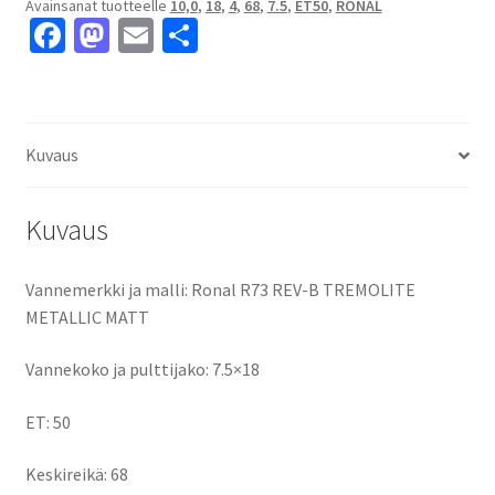
Avainsanat tuotteelle
10,0
,
18
,
4
,
68
,
7.5
,
ET50
,
RONAL
MATT
Fa
M
E
S
7.5x18"
ce
as
m
h
4x100
ET50
b
to
ai
ar
keskireikä:68
o
d
l
e
määrä
Kuvaus
o
o
k
n
Kuvaus
Vannemerkki ja malli: Ronal R73 REV-B TREMOLITE
METALLIC MATT
Vannekoko ja pulttijako: 7.5×18
ET: 50
Keskireikä: 68