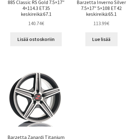
885 Classic RS Gold 7.5×17″
Barzetta Inverno Silver
4×114.3 ET35
7.5×17″ 5×108 ET42
keskireikä:67.1
keskireikä:65.1
140.74
€
113.99
€
Lisää ostoskoriin
Lue lisää
Barzetta Zanardi Titanium