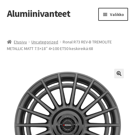
Alumiinivanteet
Siirry
Siirry
Valikko
navigointiin
sisältöön
Etusivu
Etusivu
Uncategorized
Ronal R73 REV-B TREMOLITE
Kauppa
METALLIC MATT 7.5×18″ 4×100 ET50 keskireikä:68
Oma tili
Tilausohjeet
Vanteiden osto-opas
Auton renkaat
Yhteystiedot