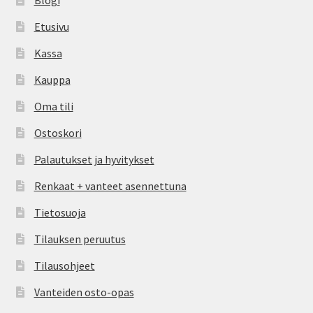
Blogi
Etusivu
Kassa
Kauppa
Oma tili
Ostoskori
Palautukset ja hyvitykset
Renkaat + vanteet asennettuna
Tietosuoja
Tilauksen peruutus
Tilausohjeet
Vanteiden osto-opas