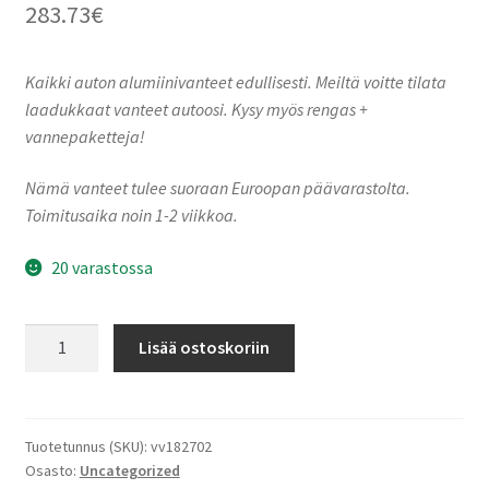
283.73
€
Kaikki auton alumiinivanteet edullisesti. Meiltä voitte tilata
laadukkaat vanteet autoosi. Kysy myös rengas +
vannepaketteja!
Nämä vanteet tulee suoraan Euroopan päävarastolta.
Toimitusaika noin 1-2 viikkoa.
20 varastossa
Ronal
Lisää ostoskoriin
R73
REV-
B
TREMOLITE
Tuotetunnus (SKU):
vv182702
Osasto:
Uncategorized
METALLIC