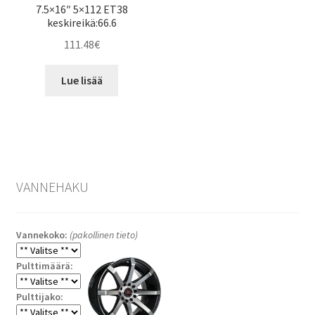
7.5×16″ 5×112 ET38
keskireikä:66.6
111.48
€
Lue lisää
VANNEHAKU
Vannekoko:
(pakollinen tieto)
Pulttimäärä:
Pulttijako: