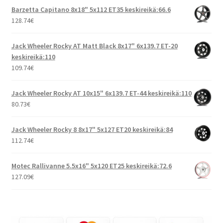
Barzetta Capitano 8x18" 5x112 ET35 keskireikä:66.6
128.74
€
Jack Wheeler Rocky AT Matt Black 8x17" 6x139.7 ET-20
keskireikä:110
109.74
€
Jack Wheeler Rocky AT 10x15" 6x139.7 ET-44 keskireikä:110
80.73
€
Jack Wheeler Rocky 8 8x17" 5x127 ET20 keskireikä:84
112.74
€
Motec Rallivanne 5.5x16" 5x120 ET25 keskireikä:72.6
127.09
€