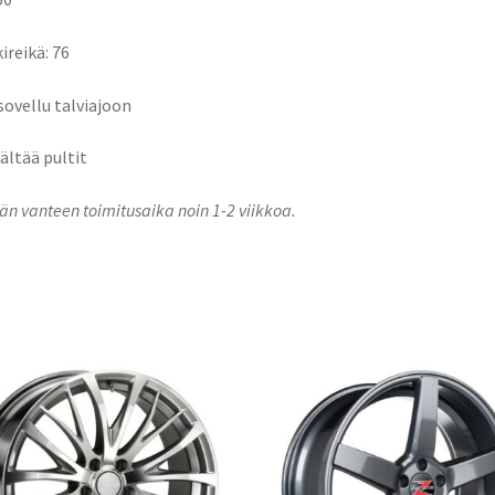
ireikä: 76
 sovellu talviajoon
sältää pultit
n vanteen toimitusaika noin 1-2 viikkoa.