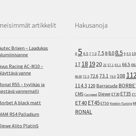
meisimmät artikkelit
Hakusanoja
Autec Brixen – Laadukas
5
8.5
7.5
8.0
8
10
4
6.5
7
7.0
9
9.5
alumiinivanne
18
19
20
17
66.5
66
21
57.1
65.1
Avus Racing AC-M10 –
Näyttävä vanne
11
73.1
108
72.6
72.5
66.60
76.0
Ronal R55 – tyylikäs ja
114.3
BORBE
120
Barracuda
kestävä vannemalli
ET35
CMS
Diewe
ET30
ET
Corspeed
ET45
ET40
Borbet A black matt
M
ET50
Keskin-Tuning
RONAL
MAM RS4 Palladium
Diewe Alito PlatinS