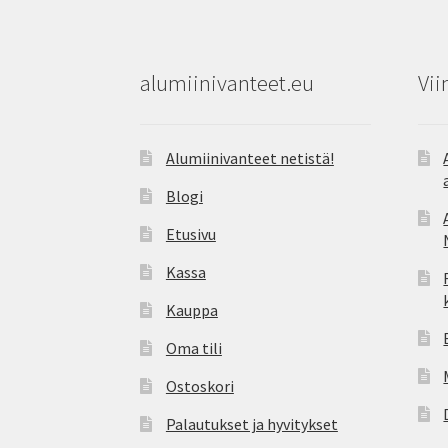
alumiinivanteet.eu
Vii
Alumiinivanteet netistä!
Blogi
Etusivu
Kassa
Kauppa
Oma tili
Ostoskori
Palautukset ja hyvitykset