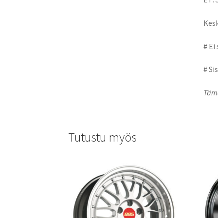
Kesk
# Ei
# Si
Tämä
Tutustu myös