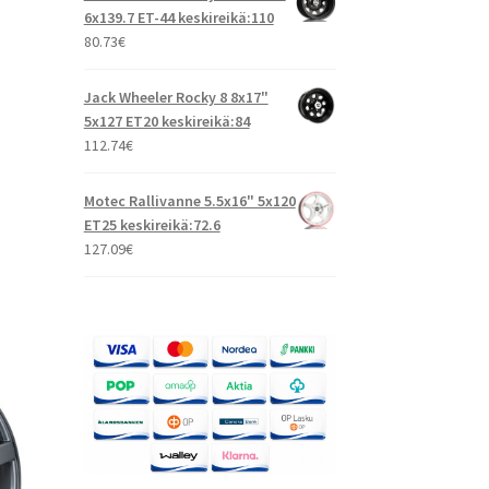
6x139.7 ET-44 keskireikä:110
80.73
€
Jack Wheeler Rocky 8 8x17"
5x127 ET20 keskireikä:84
112.74
€
Motec Rallivanne 5.5x16" 5x120
ET25 keskireikä:72.6
127.09
€