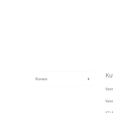
Ku
Kuvaus
Vann
Vann
ET: 