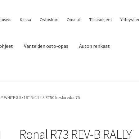
tusivu
Kassa
Ostoskori
Oma tili
Tilausohjeet
Yhteystie
ohjeet
Vanteiden osto-opas
Auton renkaat
LY WHITE 8.5×19″ 5×114.3 ET50 keskireikä:76
Ronal R73 REV-B RALLY