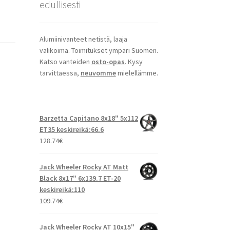
edullisesti
Alumiinivanteet netistä, laaja
valikoima. Toimitukset ympäri Suomen.
Katso vanteiden
osto-opas
. Kysy
tarvittaessa,
neuvomme
mielellämme.
Barzetta Capitano 8x18" 5x112
ET35 keskireikä:66.6
128.74
€
Jack Wheeler Rocky AT Matt
Black 8x17" 6x139.7 ET-20
keskireikä:110
109.74
€
Jack Wheeler Rocky AT 10x15"