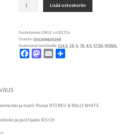
Ronal
Lisää ostoskoriin
R73
REV-
B
RALLY
Tuotetunnus (SKU):
vv182716
Osasto:
Uncategorized
WHITE
Avainsanat tuotteelle
114.3
,
19
,
5
,
76
,
8.5
,
ET50
,
RONAL
8.5x19"
Fa
M
E
S
5x114.3
ce
as
m
h
ET50
keskireikä:76
b
to
ai
ar
määrä
o
d
l
e
vaus
o
o
k
n
emerkki ja malli: Ronal R73 REV-B RALLY WHITE
ekoko ja pulttijako: 8.5×19
50