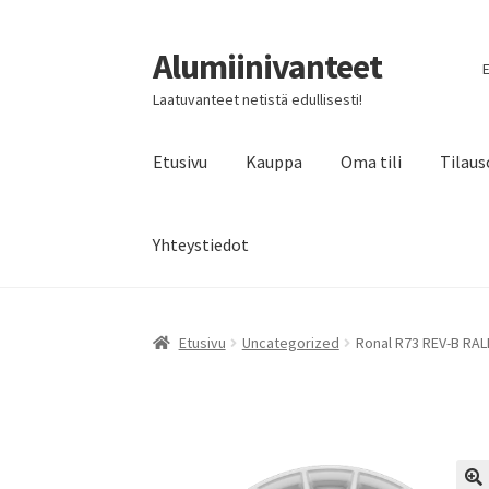
Alumiinivanteet
Siirry
Siirry
E
navigointiin
sisältöön
Laatuvanteet netistä edullisesti!
Etusivu
Kauppa
Oma tili
Tilaus
Yhteystiedot
Etusivu
Uncategorized
Ronal R73 REV-B RAL