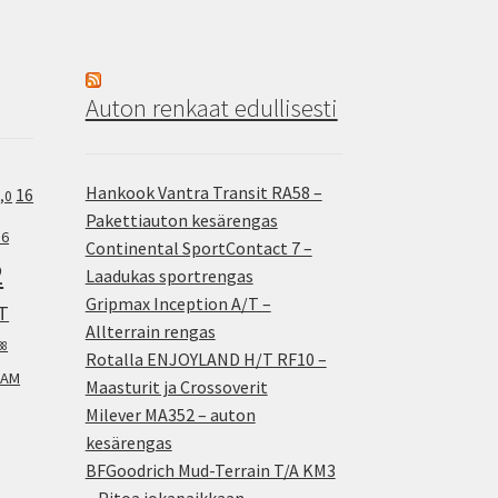
Auton renkaat edullisesti
Hankook Vantra Transit RA58 –
16
,0
Pakettiauton kesärengas
.6
Continental SportContact 7 –
2
Laadukas sportrengas
Gripmax Inception A/T –
T
Allterrain rengas
38
Rotalla ENJOYLAND H/T RF10 –
AM
Maasturit ja Crossoverit
Milever MA352 – auton
kesärengas
BFGoodrich Mud-Terrain T/A KM3