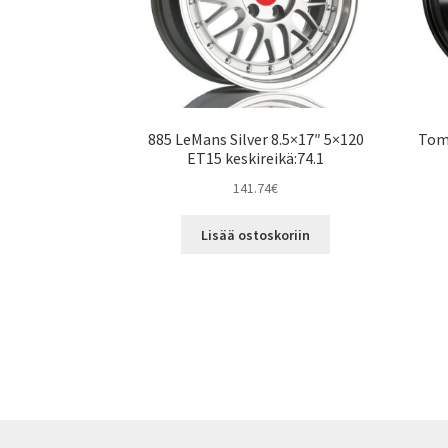
885 LeMans Silver 8.5×17″ 5×120
Tom
ET15 keskireikä:74.1
141.74
€
Lisää ostoskoriin