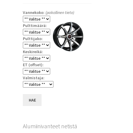
Vannekoko:
(pakollinen tieto)
Pulttimäärä:
Pulttijako:
Keskireikä:
ET (offset):
a
Valmistaja:
HAE
Alumiinivanteet netistä