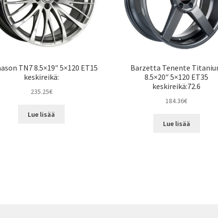
ason TN7 8.5×19″ 5×120 ET15
Barzetta Tenente Titani
keskireikä:
8.5×20″ 5×120 ET35
keskireikä:72.6
235.25
€
184.36
€
Lue lisää
Lue lisää