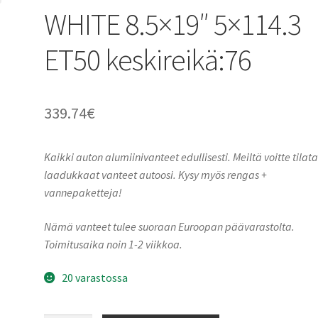
WHITE 8.5×19″ 5×114.3
ET50 keskireikä:76
339.74
€
Kaikki auton alumiinivanteet edullisesti. Meiltä voitte tilat
laadukkaat vanteet autoosi. Kysy myös rengas +
vannepaketteja!
Nämä vanteet tulee suoraan Euroopan päävarastolta.
Toimitusaika noin 1-2 viikkoa.
20 varastossa