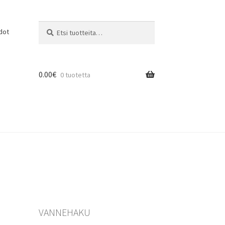
Etsi:
Haku
dot
0.00
€
0 tuotetta
VANNEHAKU