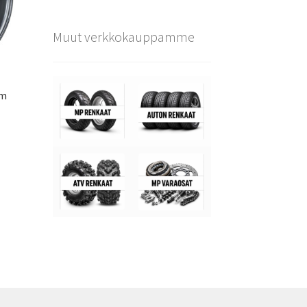
Muut verkkokauppamme
um