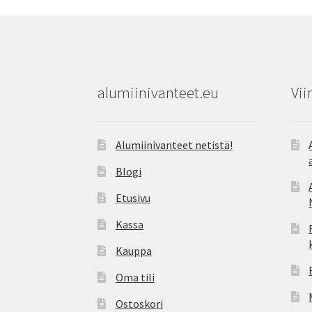
alumiinivanteet.eu
Vii
Alumiinivanteet netistä!
Blogi
Etusivu
Kassa
Kauppa
Oma tili
Ostoskori