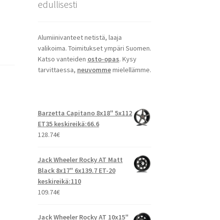
edullisesti
Alumiinivanteet netistä, laaja
valikoima. Toimitukset ympäri Suomen.
Katso vanteiden
osto-opas
. Kysy
tarvittaessa,
neuvomme
mielellämme.
Barzetta Capitano 8x18" 5x112
ET35 keskireikä:66.6
128.74
€
Jack Wheeler Rocky AT Matt
Black 8x17" 6x139.7 ET-20
keskireikä:110
109.74
€
Jack Wheeler Rocky AT 10x15"