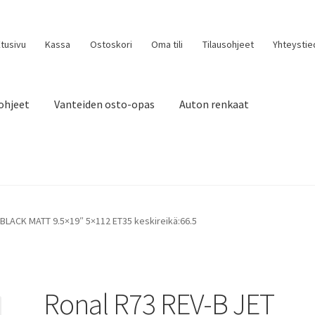
tusivu
Kassa
Ostoskori
Oma tili
Tilausohjeet
Yhteystie
ohjeet
Vanteiden osto-opas
Auton renkaat
 BLACK MATT 9.5×19″ 5×112 ET35 keskireikä:66.5
Ronal R73 REV-B JET