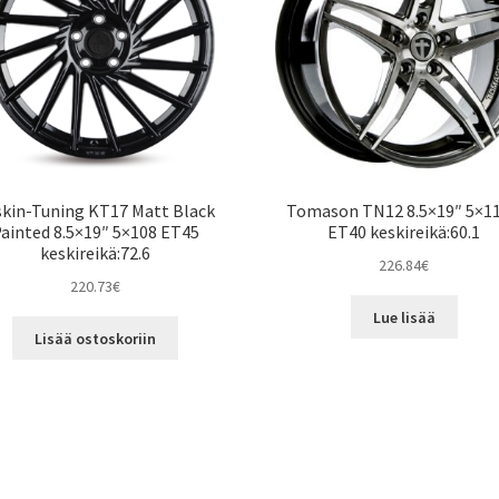
kin-Tuning KT17 Matt Black
Tomason TN12 8.5×19″ 5×11
ainted 8.5×19″ 5×108 ET45
ET40 keskireikä:60.1
keskireikä:72.6
226.84
€
220.73
€
Lue lisää
Lisää ostoskoriin