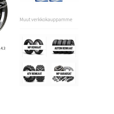
Muut verkkokauppamme
4.3