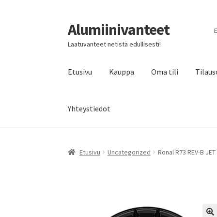
Alumiinivanteet
Siirry
Siirry
E
navigointiin
sisältöön
Laatuvanteet netistä edullisesti!
Etusivu
Kauppa
Oma tili
Tilaus
Yhteystiedot
Etusivu
Uncategorized
Ronal R73 REV-B JET