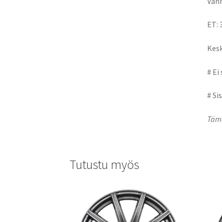
Vann
ET: 
Kesk
# Ei
# Si
Tämä
Tutustu myös