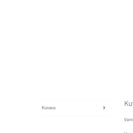
Ku
Kuvaus
Vann