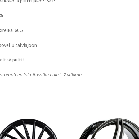
ekoko ja pulttijako: 9.5×19
35
ireikä: 66.5
 sovellu talviajoon
sältää pultit
n vanteen toimitusaika noin 1-2 viikkoa.