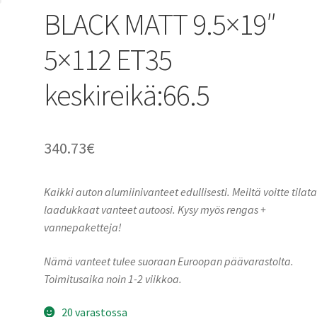
BLACK MATT 9.5×19″
5×112 ET35
keskireikä:66.5
340.73
€
Kaikki auton alumiinivanteet edullisesti. Meiltä voitte tilat
laadukkaat vanteet autoosi. Kysy myös rengas +
vannepaketteja!
Nämä vanteet tulee suoraan Euroopan päävarastolta.
Toimitusaika noin 1-2 viikkoa.
20 varastossa