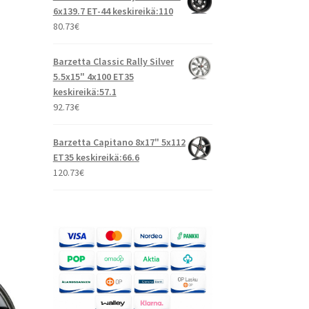
6x139.7 ET-44 keskireikä:110
80.73
€
Barzetta Classic Rally Silver
5.5x15" 4x100 ET35
keskireikä:57.1
92.73
€
Barzetta Capitano 8x17" 5x112
ET35 keskireikä:66.6
120.73
€