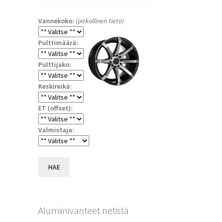
Vannekoko:
(pakollinen tieto)
Pulttimäärä:
Pulttijako:
Keskireikä:
ET (offset):
Valmistaja:
a
HAE
Alumiinivanteet netistä