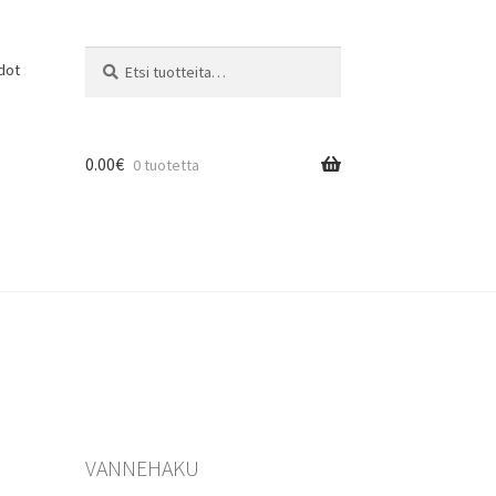
Etsi:
Haku
dot
0.00
€
0 tuotetta
VANNEHAKU