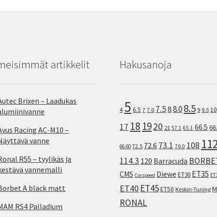
meisimmät artikkelit
Hakusanoja
Autec Brixen – Laadukas
5
8.5
7.5
8.0
8
10
4
6.5
7
7.0
9
9.5
alumiinivanne
18
19
20
17
66.5
66
21
57.1
65.1
Avus Racing AC-M10 –
Näyttävä vanne
11
73.1
108
72.6
72.5
66.60
76.0
Ronal R55 – tyylikäs ja
114.3
BORBE
120
Barracuda
kestävä vannemalli
ET35
CMS
Diewe
ET30
ET
Corspeed
ET45
ET40
Borbet A black matt
M
ET50
Keskin-Tuning
RONAL
MAM RS4 Palladium