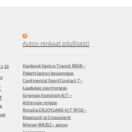
Auton renkaat edullisesti
Hankook Vantra Transit RA58 –
16
,0
Pakettiauton kesärengas
.6
Continental SportContact 7 –
2
Laadukas sportrengas
Gripmax Inception A/T –
T
Allterrain rengas
38
Rotalla ENJOYLAND H/T RF10 –
AM
Maasturit ja Crossoverit
Milever MA352 – auton