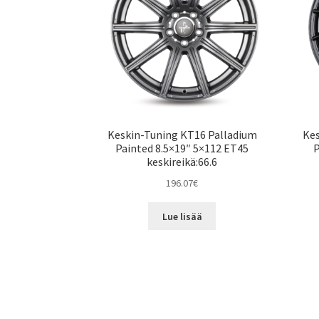
Keskin-Tuning KT16 Palladium
Kes
Painted 8.5×19″ 5×112 ET45
P
keskireikä:66.6
196.07
€
Lue lisää