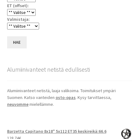
ET (offset):
Valmistaja:
HAE
Alumiinivanteet netistä edullisesti
Alumiinivanteet netistä, laaja valikoima. Toimitukset ympäri
Suomen. Katso vanteiden
osto-opas
. Kysy tarvittaessa,
neuvomme
mielellämme.
Barzetta Capitano 8x18" 5x112 ET35 keskireikä:66.6
128.74
€