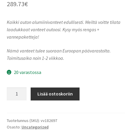
289.73
€
Kaikki auton alumiinivanteet edullisesti. Meiltä voitte tilata
laadukkaat vanteet autoosi. Kysy myös rengas +
vannepaketteja!
Nämä vanteet tulee suoraan Euroopan päävarastolta.
Toimitusaika noin 1-2 viikkoa.
20 varastossa
Ronal
Lisää ostoskoriin
R73
REV-
B
JET
Tuotetunnus (SKU):
vv182697
Osasto:
Uncategorized
BLACK