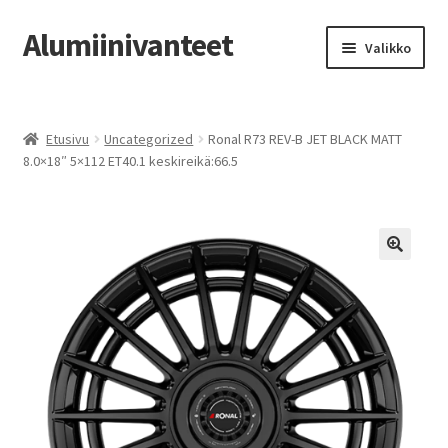
Alumiinivanteet
Siirry
Siirry
Valikko
navigointiin
sisältöön
Etusivu
Etusivu
Uncategorized
Ronal R73 REV-B JET BLACK MATT
Kauppa
8.0×18″ 5×112 ET40.1 keskireikä:66.5
Oma tili
Tilausohjeet
Vanteiden osto-opas
Auton renkaat
Yhteystiedot