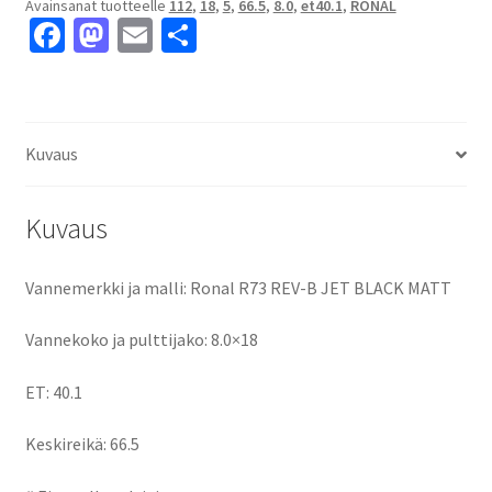
Avainsanat tuotteelle
112
,
18
,
5
,
66.5
,
8.0
,
et40.1
,
RONAL
MATT
Fa
M
E
S
8.0x18"
ce
as
m
h
5x112
ET40.1
b
to
ai
ar
keskireikä:66.5
o
d
l
e
määrä
Kuvaus
o
o
k
n
Kuvaus
Vannemerkki ja malli: Ronal R73 REV-B JET BLACK MATT
Vannekoko ja pulttijako: 8.0×18
ET: 40.1
Keskireikä: 66.5