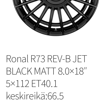
Ronal R73 REV-B JET
BLACK MATT 8.0×18″
5×112 ET40.1
keskireikä:66.5