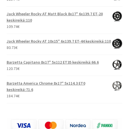
Jack Wheeler Rocky AT Matt Black 8x17" 6x139.7 ET-20
keskireikä:110
109.74
€
Jack Wheeler Rocky AT 10x15" 6x139.7 ET-44 keskireikä:110
80.73
€
Barzetta Capitano 8x17" 5x112 ET35 keskireikä:66.6
120.73
€
Barzetta America Chrome 8x17" 5x114.3 ET0
keskireikä:71.6
184.74
€