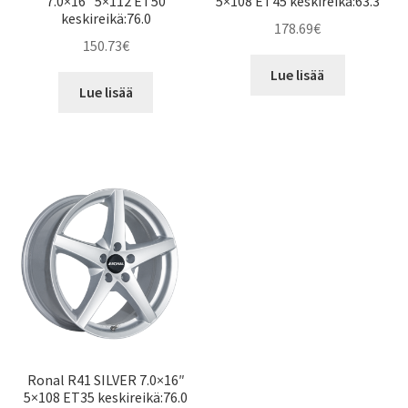
7.0×16″ 5×112 ET50
5×108 ET45 keskireikä:63.3
keskireikä:76.0
178.69
€
150.73
€
Lue lisää
Lue lisää
Ronal R41 SILVER 7.0×16″
5×108 ET35 keskireikä:76.0