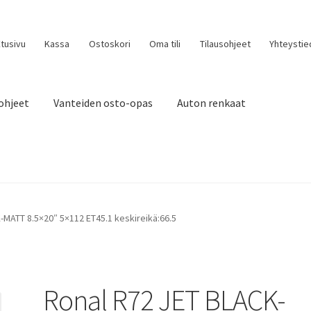
tusivu
Kassa
Ostoskori
Oma tili
Tilausohjeet
Yhteystie
ohjeet
Vanteiden osto-opas
Auton renkaat
-MATT 8.5×20″ 5×112 ET45.1 keskireikä:66.5
Ronal R72 JET BLACK-