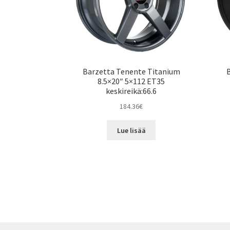
Barzetta Tenente Titanium
8.5×20″ 5×112 ET35
keskireikä:66.6
184.36
€
Lue lisää