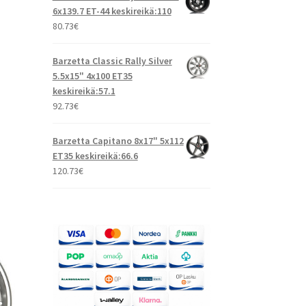
6x139.7 ET-44 keskireikä:110
80.73
€
Barzetta Classic Rally Silver
5.5x15" 4x100 ET35
keskireikä:57.1
92.73
€
Barzetta Capitano 8x17" 5x112
ET35 keskireikä:66.6
120.73
€