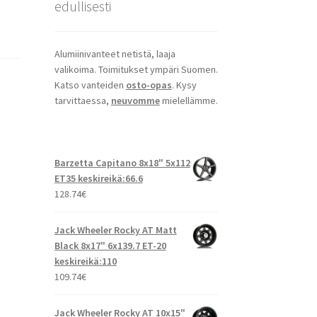
edullisesti
Alumiinivanteet netistä, laaja
valikoima. Toimitukset ympäri Suomen.
Katso vanteiden
osto-opas
. Kysy
tarvittaessa,
neuvomme
mielellämme.
Barzetta Capitano 8x18" 5x112
ET35 keskireikä:66.6
128.74
€
Jack Wheeler Rocky AT Matt
Black 8x17" 6x139.7 ET-20
keskireikä:110
109.74
€
Jack Wheeler Rocky AT 10x15"