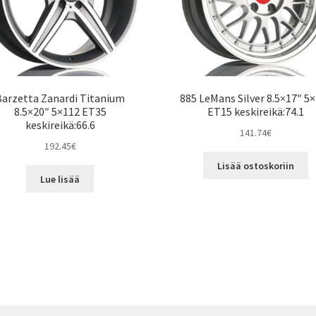
Barzetta Zanardi Titanium
885 LeMans Silver 8.5×17″ 5
8.5×20″ 5×112 ET35
ET15 keskireikä:74.1
keskireikä:66.6
141.74
€
192.45
€
Lisää ostoskoriin
Lue lisää