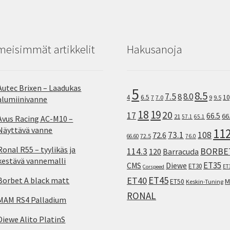
meisimmät artikkelit
Hakusanoja
Autec Brixen – Laadukas
5
8.5
7.5
8.0
8
10
4
6.5
7
7.0
9
9.5
alumiinivanne
18
19
20
17
66.5
66
21
57.1
65.1
Avus Racing AC-M10 –
Näyttävä vanne
11
73.1
108
72.6
72.5
66.60
76.0
Ronal R55 – tyylikäs ja
114.3
BORBE
120
Barracuda
kestävä vannemalli
ET35
CMS
Diewe
ET30
ET
Corspeed
ET45
ET40
Borbet A black matt
M
ET50
Keskin-Tuning
RONAL
MAM RS4 Palladium
Diewe Alito PlatinS