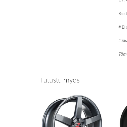
Kesk
# Ei
# Si
Tämä
Tutustu myös