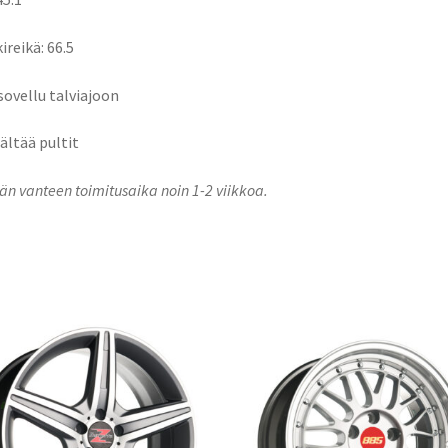
ireikä: 66.5
 sovellu talviajoon
sältää pultit
n vanteen toimitusaika noin 1-2 viikkoa.