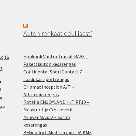
Auton renkaat edullisesti
Hankook Vantra Transit RA58 –
16
,0
Pakettiauton kesärengas
.6
Continental SportContact 7 –
2
Laadukas sportrengas
Gripmax Inception A/T –
T
Allterrain rengas
38
Rotalla ENJOYLAND H/T RF10 –
AM
Maasturit ja Crossoverit
Milever MA352 – auton
kesärengas
BFGoodrich Mud-Terrain T/A KM3