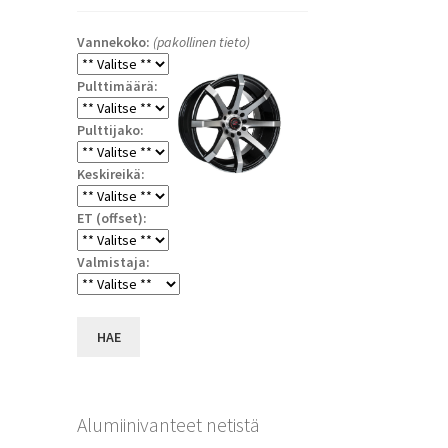
Vannekoko:
(pakollinen tieto)
Pulttimäärä:
Pulttijako:
Keskireikä:
ET (offset):
a
Valmistaja:
HAE
Alumiinivanteet netistä