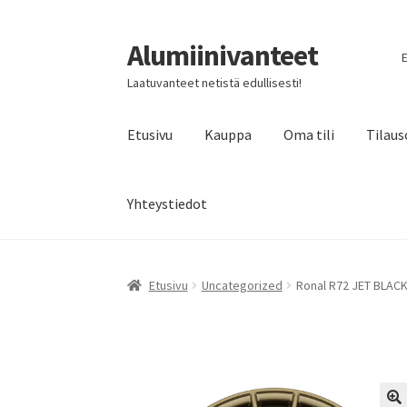
Alumiinivanteet
Siirry
Siirry
E
navigointiin
sisältöön
Laatuvanteet netistä edullisesti!
Etusivu
Kauppa
Oma tili
Tilaus
Yhteystiedot
Etusivu
Uncategorized
Ronal R72 JET BLACK