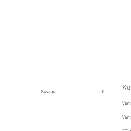
Ku
Kuvaus
Vann
Vann
ET: 