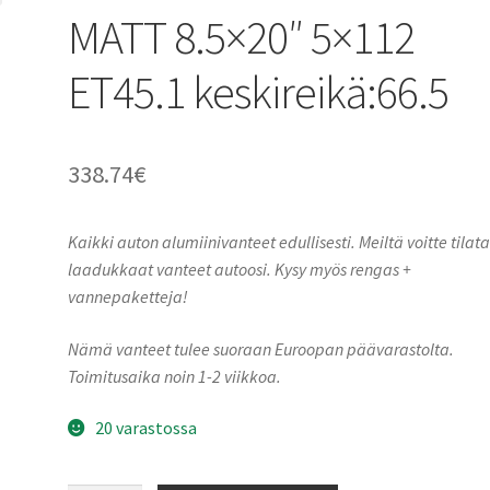
MATT 8.5×20″ 5×112
ET45.1 keskireikä:66.5
338.74
€
Kaikki auton alumiinivanteet edullisesti. Meiltä voitte tilat
laadukkaat vanteet autoosi. Kysy myös rengas +
vannepaketteja!
Nämä vanteet tulee suoraan Euroopan päävarastolta.
Toimitusaika noin 1-2 viikkoa.
20 varastossa