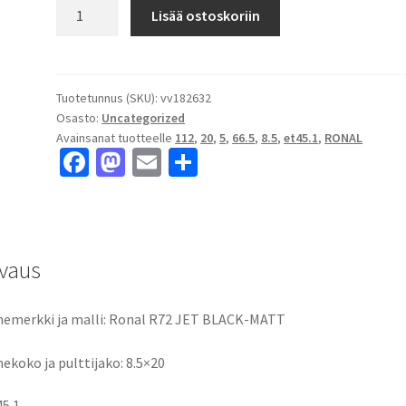
Ronal
Lisää ostoskoriin
R72
JET
BLACK-
MATT
Tuotetunnus (SKU):
vv182632
Osasto:
Uncategorized
8.5x20"
Avainsanat tuotteelle
112
,
20
,
5
,
66.5
,
8.5
,
et45.1
,
RONAL
5x112
Fa
M
E
S
ET45.1
ce
as
m
h
keskireikä:66.5
määrä
b
to
ai
ar
o
d
l
e
vaus
o
o
k
n
emerkki ja malli: Ronal R72 JET BLACK-MATT
ekoko ja pulttijako: 8.5×20
45.1