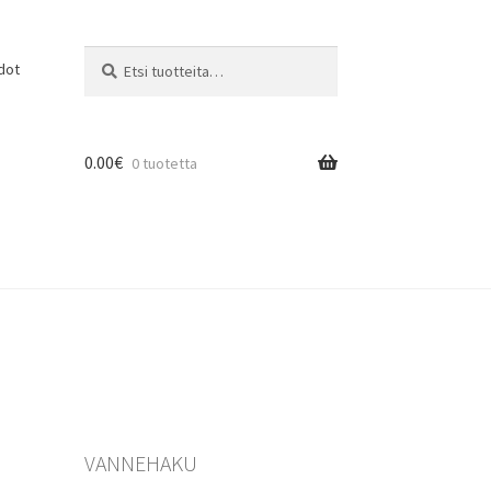
Etsi:
Haku
dot
0.00
€
0 tuotetta
VANNEHAKU