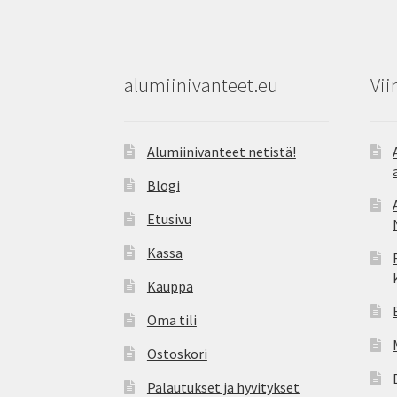
alumiinivanteet.eu
Vii
Alumiinivanteet netistä!
Blogi
Etusivu
Kassa
Kauppa
Oma tili
Ostoskori
Palautukset ja hyvitykset