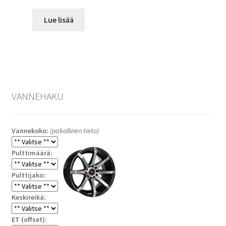
Lue lisää
VANNEHAKU
Vannekoko:
(pakollinen tieto)
Pulttimäärä:
Pulttijako:
Keskireikä:
ET (offset):