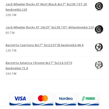
Jack Wheeler Rocky AT Matt Black 8x17" 6x139.7 ET-20
keskireikä:110
109.74
€
Jack Wheeler Rocky AT 10x15" 6x139.7 ET-44 keskireikä:110
80.73
€
Barzetta Capitano 8x17" 5x112 ET35 keskireikä:66.6
120.73
€
Barzetta America Chrome 8x17" 5x114.3 ET0
keskireikä:71.6
184.74
€