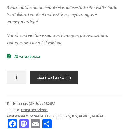
Kaikki auton alumiinivanteet edullisesti. Meiltä voitte tilata
laadukkaat vanteet autoosi. Kysy myös rengas +
vannepaketteja!
Nämä vanteet tulee suoraan Euroopan päävarastolta.
Toimitusaika noin 1-2 viikkoa.
20 varastossa
Ronal
Lisää ostoskoriin
R72
JET
BLACK-
MATT
Tuotetunnus (SKU):
vv182631
Osasto:
Uncategorized
8.5x20"
Avainsanat tuotteelle
112
,
20
,
5
,
66.5
,
8.5
,
et40.1
,
RONAL
5x112
Fa
M
E
S
ET40.1