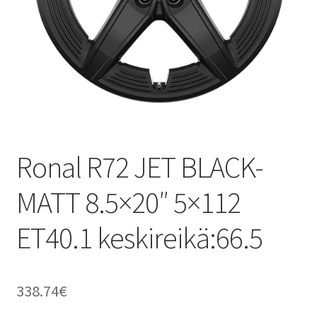
Ronal R72 JET BLACK-
MATT 8.5×20″ 5×112
ET40.1 keskireikä:66.5
338.74
€