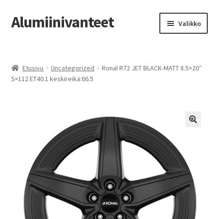
Alumiinivanteet
Siirry
Siirry
Valikko
navigointiin
sisältöön
Etusivu
Etusivu
Uncategorized
Ronal R72 JET BLACK-MATT 8.5×20″
Kauppa
5×112 ET40.1 keskireikä:66.5
Oma tili
Tilausohjeet
Vanteiden osto-opas
Auton renkaat
Yhteystiedot