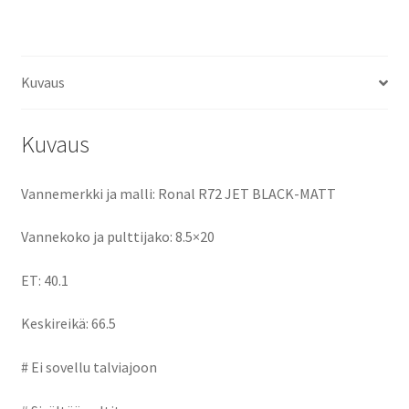
ce
as
m
h
keskireikä:66.5
määrä
b
to
ai
ar
o
d
l
e
Kuvaus
o
o
k
n
Kuvaus
Vannemerkki ja malli: Ronal R72 JET BLACK-MATT
Vannekoko ja pulttijako: 8.5×20
ET: 40.1
Keskireikä: 66.5
# Ei sovellu talviajoon