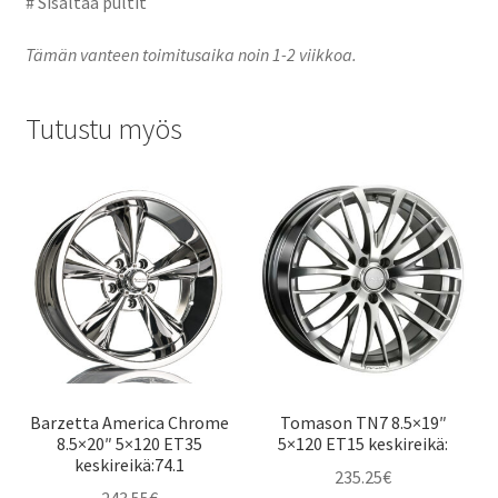
# Sisältää pultit
Tämän vanteen toimitusaika noin 1-2 viikkoa.
Tutustu myös
Barzetta America Chrome
Tomason TN7 8.5×19″
8.5×20″ 5×120 ET35
5×120 ET15 keskireikä:
keskireikä:74.1
235.25
€