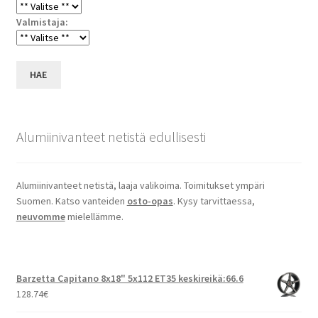
Valmistaja:
HAE
Alumiinivanteet netistä edullisesti
Alumiinivanteet netistä, laaja valikoima. Toimitukset ympäri
Suomen. Katso vanteiden
osto-opas
. Kysy tarvittaessa,
neuvomme
mielellämme.
Barzetta Capitano 8x18" 5x112 ET35 keskireikä:66.6
128.74
€