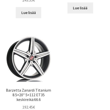
243.55
€
Lue lisää
Lue lisää
Barzetta Zanardi Titanium
8.5×20″ 5×112 ET35
keskireikä:66.6
192.45
€