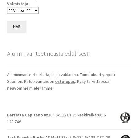
Valmistaja:
HAE
Alumiinivanteet netistä edullisesti
Alumiinivanteet netistä, laaja valikoima. Toimitukset ympäri
Suomen. Katso vanteiden
osto-opas
. Kysy tarvittaessa,
neuvomme
mielellämme.
Barzetta Capitano 8x18" 5x112 ET35 keskireikä:66.6
128.74
€
Jack Wheeler Rocky AT Matt Black 8x17" 6x139.7 ET-20