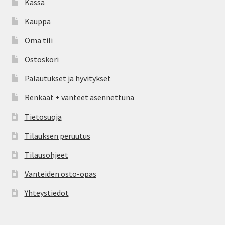
Kassa
Kauppa
Oma tili
Ostoskori
Palautukset ja hyvitykset
Renkaat + vanteet asennettuna
Tietosuoja
Tilauksen peruutus
Tilausohjeet
Vanteiden osto-opas
Yhteystiedot