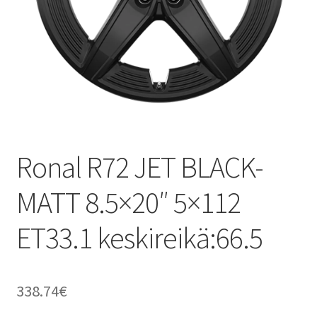
Ronal R72 JET BLACK-
MATT 8.5×20″ 5×112
ET33.1 keskireikä:66.5
338.74
€