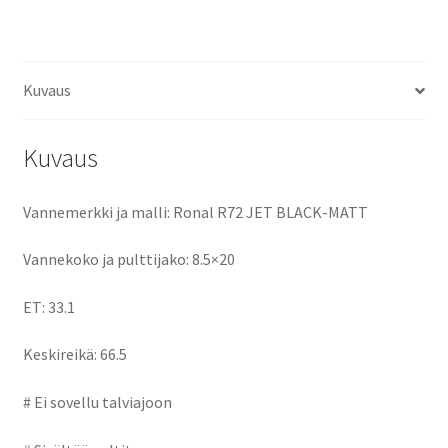
ce
as
m
h
keskireikä:66.5
määrä
b
to
ai
ar
o
d
l
e
Kuvaus
o
o
k
n
Kuvaus
Vannemerkki ja malli: Ronal R72 JET BLACK-MATT
Vannekoko ja pulttijako: 8.5×20
ET: 33.1
Keskireikä: 66.5
# Ei sovellu talviajoon