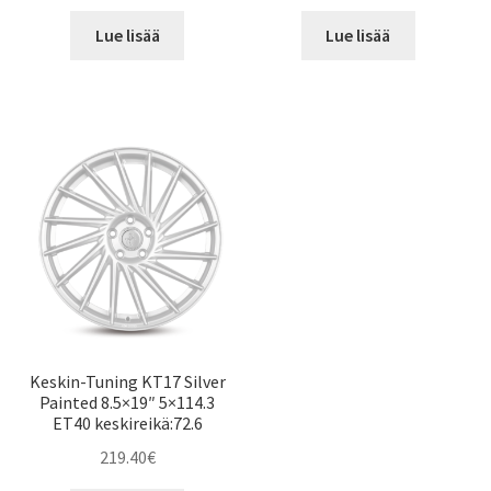
Lue lisää
Lue lisää
Keskin-Tuning KT17 Silver
Painted 8.5×19″ 5×114.3
ET40 keskireikä:72.6
219.40
€