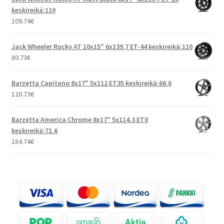
keskireikä:110
109.74
€
Jack Wheeler Rocky AT 10x15" 6x139.7 ET-44 keskireikä:110
80.73
€
Barzetta Capitano 8x17" 5x112 ET35 keskireikä:66.6
120.73
€
Barzetta America Chrome 8x17" 5x114.3 ET0
keskireikä:71.6
184.74
€