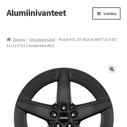
Alumiinivanteet
Siirry
Siirry
Valikko
navigointiin
sisältöön
Etusivu
Etusivu
Uncategorized
Ronal R72 JET BLACK-MATT 8.5×20″
Kauppa
5×112 ET33.1 keskireikä:66.5
Oma tili
Tilausohjeet
Vanteiden osto-opas
Auton renkaat
Yhteystiedot