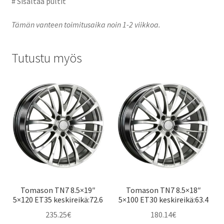
# Sisältää pultit
Tämän vanteen toimitusaika noin 1-2 viikkoa.
Tutustu myös
Tomason TN7 8.5×19″
Tomason TN7 8.5×18″
5×120 ET35 keskireikä:72.6
5×100 ET30 keskireikä:63.4
235.25
€
180.14
€