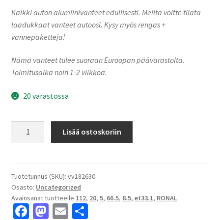
Kaikki auton alumiinivanteet edullisesti. Meiltä voitte tilata
laadukkaat vanteet autoosi. Kysy myös rengas +
vannepaketteja!
Nämä vanteet tulee suoraan Euroopan päävarastolta.
Toimitusaika noin 1-2 viikkoa.
20 varastossa
Ronal
Lisää ostoskoriin
R72
JET
BLACK-
MATT
Tuotetunnus (SKU):
vv182630
Osasto:
Uncategorized
8.5x20"
Avainsanat tuotteelle
112
,
20
,
5
,
66.5
,
8.5
,
et33.1
,
RONAL
5x112
Fa
M
E
S
ET33.1