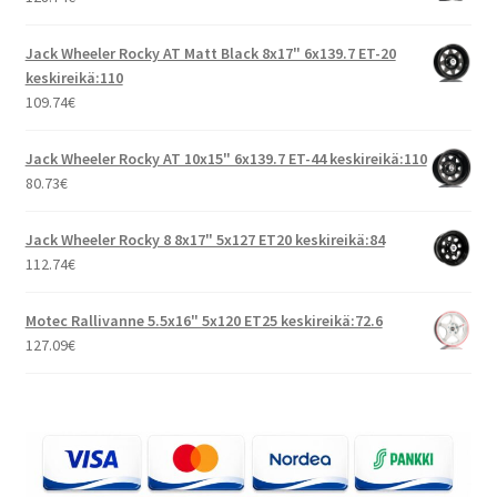
Jack Wheeler Rocky AT Matt Black 8x17" 6x139.7 ET-20
keskireikä:110
109.74
€
Jack Wheeler Rocky AT 10x15" 6x139.7 ET-44 keskireikä:110
80.73
€
Jack Wheeler Rocky 8 8x17" 5x127 ET20 keskireikä:84
112.74
€
Motec Rallivanne 5.5x16" 5x120 ET25 keskireikä:72.6
127.09
€