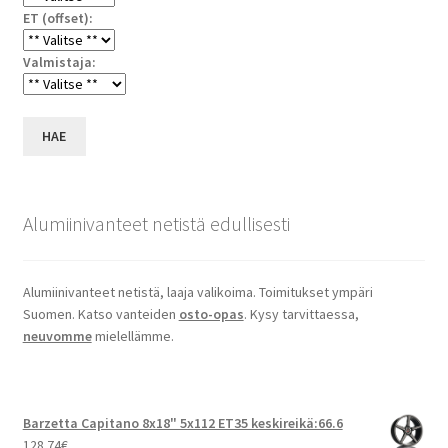
ET (offset):
Valmistaja:
HAE
Alumiinivanteet netistä edullisesti
Alumiinivanteet netistä, laaja valikoima. Toimitukset ympäri
Suomen. Katso vanteiden
osto-opas
. Kysy tarvittaessa,
neuvomme
mielellämme.
Barzetta Capitano 8x18" 5x112 ET35 keskireikä:66.6
128.74
€