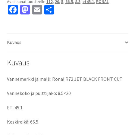
Avainsanat tuotteelle
112
,
20
,
5
,
66.5
,
8.5
,
et45.1
,
RONAL
8.5x20"
Fa
M
E
S
5x112
ce
as
m
h
ET45.1
keskireikä:66.5
b
to
ai
ar
määrä
o
d
l
e
Kuvaus
o
o
k
n
Kuvaus
Vannemerkki ja malli: Ronal R72 JET BLACK FRONT CUT
Vannekoko ja pulttijako: 8.5×20
ET: 45.1
Keskireikä: 66.5