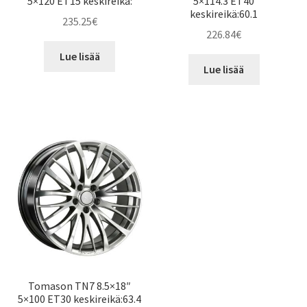
5×120 ET15 keskireikä:
5×114.3 ET40
keskireikä:60.1
235.25
€
226.84
€
Lue lisää
Lue lisää
Tomason TN7 8.5×18″
5×100 ET30 keskireikä:63.4