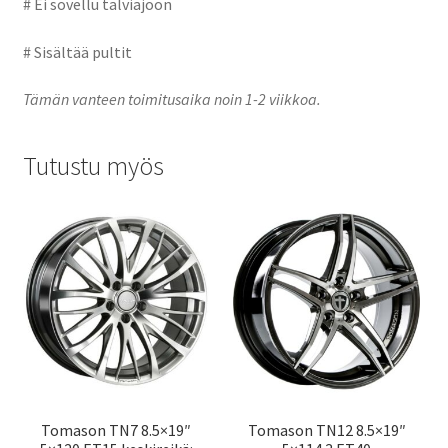
# Ei sovellu talviajoon
# Sisältää pultit
Tämän vanteen toimitusaika noin 1-2 viikkoa.
Tutustu myös
Tomason TN7 8.5×19″
Tomason TN12 8.5×19″