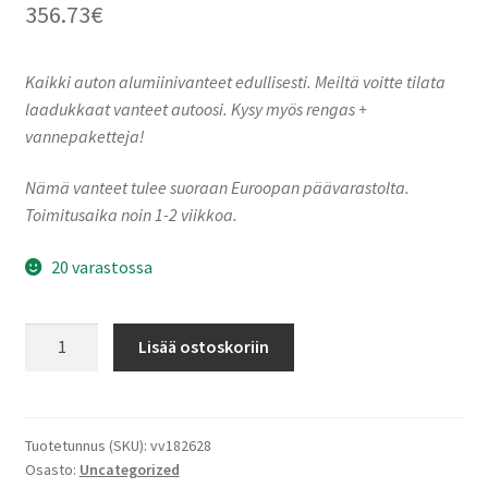
356.73
€
Kaikki auton alumiinivanteet edullisesti. Meiltä voitte tilata
laadukkaat vanteet autoosi. Kysy myös rengas +
vannepaketteja!
Nämä vanteet tulee suoraan Euroopan päävarastolta.
Toimitusaika noin 1-2 viikkoa.
20 varastossa
Ronal
Lisää ostoskoriin
R72
JET
BLACK
FRONT
Tuotetunnus (SKU):
vv182628
Osasto:
Uncategorized
CUT