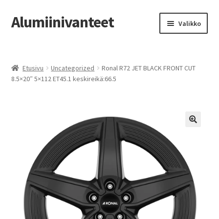
Alumiinivanteet
Siirry
Siirry
Valikko
navigointiin
sisältöön
Etusivu
Etusivu
Uncategorized
Ronal R72 JET BLACK FRONT CUT
Kauppa
8.5×20″ 5×112 ET45.1 keskireikä:66.5
Oma tili
Tilausohjeet
Vanteiden osto-opas
Auton renkaat
Yhteystiedot