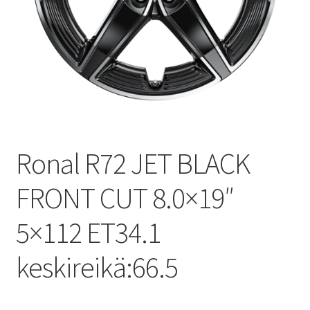
Ronal R72 JET BLACK
FRONT CUT 8.0×19″
5×112 ET34.1
keskireikä:66.5