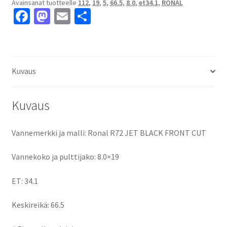
Avainsanat tuotteelle
112
,
19
,
5
,
66.5
,
8.0
,
et34.1
,
RONAL
8.0x19"
Fa
M
E
S
5x112
ce
as
m
h
ET34.1
keskireikä:66.5
b
to
ai
ar
määrä
o
d
l
e
Kuvaus
o
o
k
n
Kuvaus
Vannemerkki ja malli: Ronal R72 JET BLACK FRONT CUT
Vannekoko ja pulttijako: 8.0×19
ET: 34.1
Keskireikä: 66.5