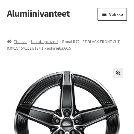
Alumiinivanteet
Siirry
Siirry
Valikko
navigointiin
sisältöön
Etusivu
Etusivu
Uncategorized
Ronal R72 JET BLACK FRONT CUT
Kauppa
8.0×19″ 5×112 ET34.1 keskireikä:66.5
Oma tili
Tilausohjeet
Vanteiden osto-opas
Auton renkaat
Yhteystiedot