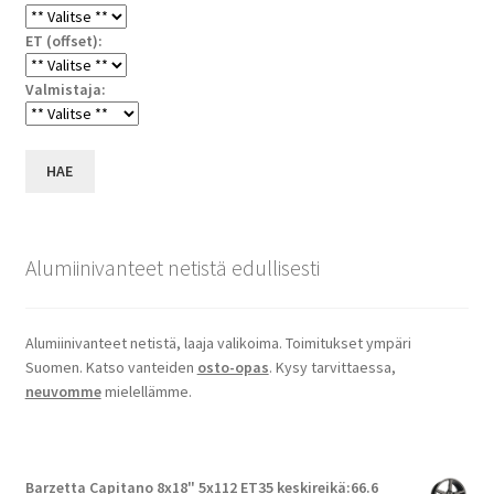
ET (offset):
Valmistaja:
HAE
Alumiinivanteet netistä edullisesti
Alumiinivanteet netistä, laaja valikoima. Toimitukset ympäri
Suomen. Katso vanteiden
osto-opas
. Kysy tarvittaessa,
neuvomme
mielellämme.
Barzetta Capitano 8x18" 5x112 ET35 keskireikä:66.6