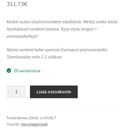
311.73
€
Kaikki auton alumiinivanteet edullisesti. Meiltä voitte tilata
laadukkaat vanteet autoosi. Kysy myös rengas +
vannepaketteja!
Nämä vanteet tulee suoraan Euroopan päävarastolta.
Toimitusaika noin 1-2 viikkoa.
20 varastossa
Ronal
Lisää ostoskoriin
R72
JET
BLACK
FRONT
Tuotetunnus (SKU):
vv182617
Osasto:
Uncategorized
CUT