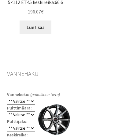
5×112 ET45 keskireikä:66.6
196.07
€
Lue lisää
VANNEHAKU
Vannekoko:
(pakollinen tieto)
Pulttimäärä:
Pulttijako:
Keskireikä: