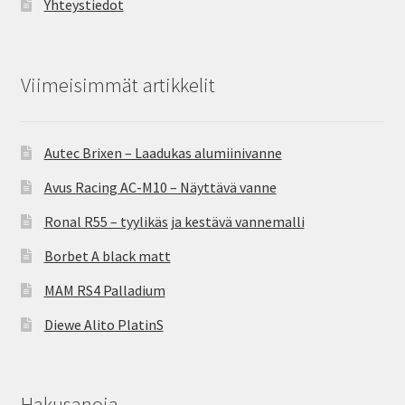
Yhteystiedot
Viimeisimmät artikkelit
Autec Brixen – Laadukas alumiinivanne
Avus Racing AC-M10 – Näyttävä vanne
Ronal R55 – tyylikäs ja kestävä vannemalli
Borbet A black matt
MAM RS4 Palladium
Diewe Alito PlatinS
Hakusanoja