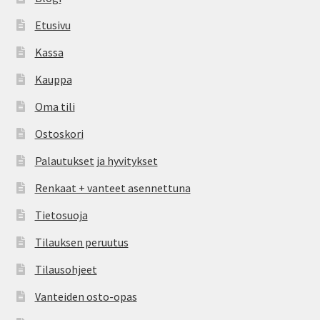
Etusivu
Kassa
Kauppa
Oma tili
Ostoskori
Palautukset ja hyvitykset
Renkaat + vanteet asennettuna
Tietosuoja
Tilauksen peruutus
Tilausohjeet
Vanteiden osto-opas