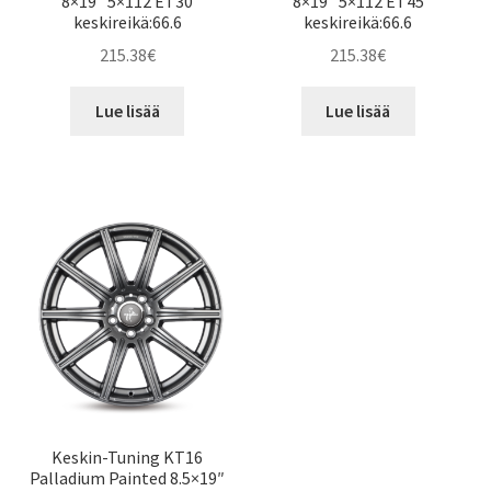
8×19″ 5×112 ET30
8×19″ 5×112 ET45
keskireikä:66.6
keskireikä:66.6
215.38
€
215.38
€
Lue lisää
Lue lisää
Keskin-Tuning KT16
Palladium Painted 8.5×19″