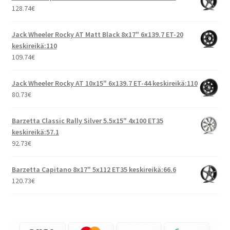
128.74
€
Jack Wheeler Rocky AT Matt Black 8x17" 6x139.7 ET-20
keskireikä:110
109.74
€
Jack Wheeler Rocky AT 10x15" 6x139.7 ET-44 keskireikä:110
80.73
€
Barzetta Classic Rally Silver 5.5x15" 4x100 ET35
keskireikä:57.1
92.73
€
Barzetta Capitano 8x17" 5x112 ET35 keskireikä:66.6
120.73
€