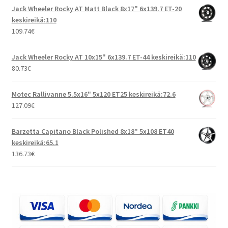
Jack Wheeler Rocky AT Matt Black 8x17" 6x139.7 ET-20
keskireikä:110
109.74
€
Jack Wheeler Rocky AT 10x15" 6x139.7 ET-44 keskireikä:110
80.73
€
Motec Rallivanne 5.5x16" 5x120 ET25 keskireikä:72.6
127.09
€
Barzetta Capitano Black Polished 8x18" 5x108 ET40
keskireikä:65.1
136.73
€