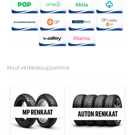
Muut verkkokauppamme