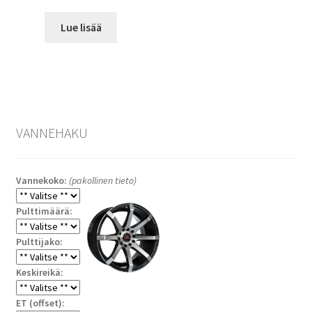
Lue lisää
VANNEHAKU
Vannekoko:
(pakollinen tieto)
Pulttimäärä:
Pulttijako:
Keskireikä:
ET (offset):