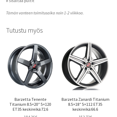
# Sisältää pultit
Tämän vanteen toimitusaika noin 1-2 viikkoa.
Tutustu myös
Barzetta Tenente
Barzetta Zanardi Titanium
Titanium 8.5×20″ 5×120
8.5×18″ 5×112 ET35
ET35 keskireikä:72.6
keskireikä:66.6