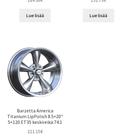
184.36
€
152.73
€
Lue lisää
Lue lisää
Barzetta America
Titanium LipPolish 8.5×20″
5×120 ET35 keskireikä:74.1
211.15
€