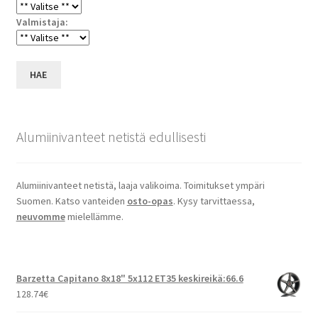
Valmistaja:
HAE
Alumiinivanteet netistä edullisesti
Alumiinivanteet netistä, laaja valikoima. Toimitukset ympäri
Suomen. Katso vanteiden
osto-opas
. Kysy tarvittaessa,
neuvomme
mielellämme.
Barzetta Capitano 8x18" 5x112 ET35 keskireikä:66.6
128.74
€