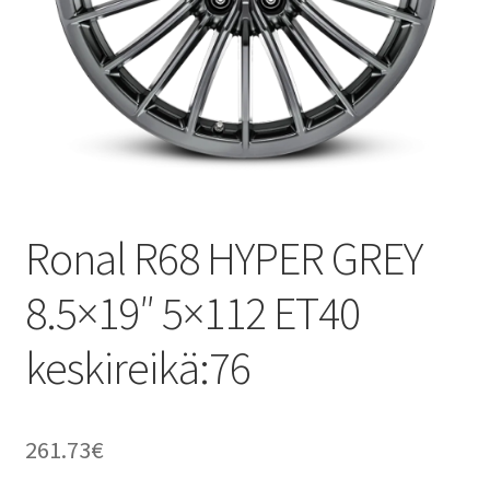
Ronal R68 HYPER GREY
8.5×19″ 5×112 ET40
keskireikä:76
261.73
€