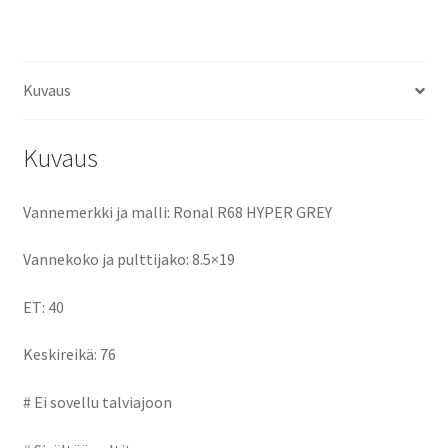
ce
as
m
h
määrä
b
to
ai
ar
o
d
l
e
Kuvaus
o
o
k
n
Kuvaus
Vannemerkki ja malli: Ronal R68 HYPER GREY
Vannekoko ja pulttijako: 8.5×19
ET: 40
Keskireikä: 76
# Ei sovellu talviajoon