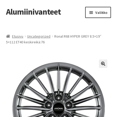
Alumiinivanteet
Siirry
Siirry
Valikko
navigointiin
sisältöön
Etusivu
Etusivu
Uncategorized
Ronal R68 HYPER GREY 8.5×19″
Kauppa
5×112 ET40 keskireikä:76
Oma tili
Tilausohjeet
Vanteiden osto-opas
Auton renkaat
Yhteystiedot