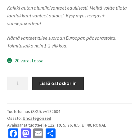
Kaikki auton alumiinivanteet edullisesti. Meiltä voitte tilata
laadukkaat vanteet autoosi. Kysy myös rengas +
vannepaketteja!
Nämä vanteet tulee suoraan Euroopan päävarastolta.
Toimitusaika noin 1-2 viikkoa.
20 varastossa
Ronal
Lisää ostoskoriin
R68
HYPER
GREY
8.5x19"
Tuotetunnus (SKU):
vv182604
Osasto:
Uncategorized
5x112
Avainsanat tuotteelle
112
,
19
,
5
,
76
,
8.5
,
ET40
,
RONAL
ET40
Fa
M
E
S
keskireikä:76