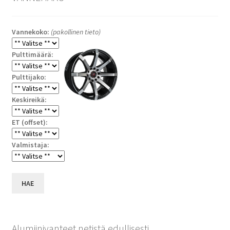
Vannekoko:
(pakollinen tieto)
Pulttimäärä:
Pulttijako:
Keskireikä:
ET (offset):
Valmistaja:
HAE
Alumiinivanteet netistä edullisesti