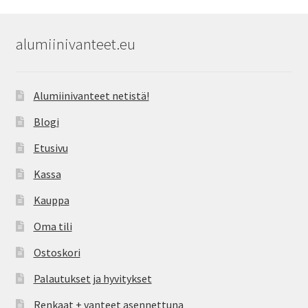
alumiinivanteet.eu
Alumiinivanteet netistä!
Blogi
Etusivu
Kassa
Kauppa
Oma tili
Ostoskori
Palautukset ja hyvitykset
Renkaat + vanteet asennettuna