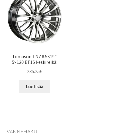
Tomason TN7 8.5×19″
5×120 ET15 keskireikä:
235.25
€
Lue lisää
VANNEHAKU