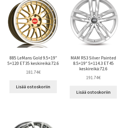
885 LeMans Gold 9.5×19″
MAM RS3 Silver Painted
5×120 ET35 keskireikä:72.6
8.5×19″ 5×114.3 ET45
keskireikä:72.6
181.74
€
191.74
€
Lisää ostoskoriin
Lisää ostoskoriin