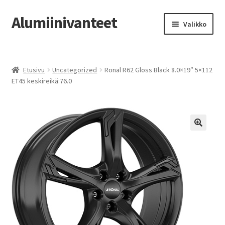
Alumiinivanteet
Siirry
Siirry
Valikko
navigointiin
sisältöön
Etusivu
Etusivu
Uncategorized
Ronal R62 Gloss Black 8.0×19″ 5×112
Kauppa
ET45 keskireikä:76.0
Oma tili
Tilausohjeet
Vanteiden osto-opas
Auton renkaat
Yhteystiedot