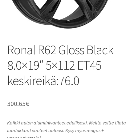
Ronal R62 Gloss Black
8.0×19″ 5×112 ET45
keskireikä:76.0
300.65
€
Kaikki auton alumiinivanteet edullisesti. Meiltä voitte tilata
laadukkaat vanteet autoosi. Kysy myös rengas +
vannepaketteja!