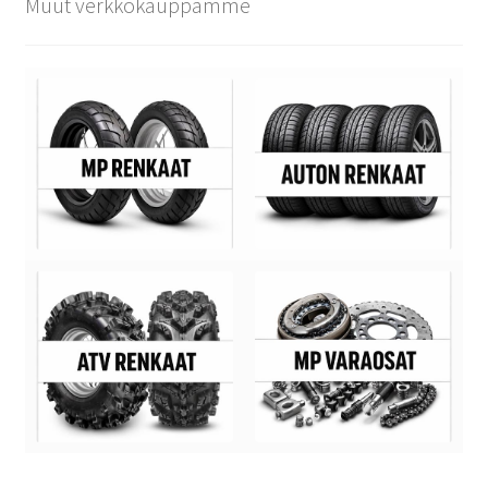
Muut verkkokauppamme