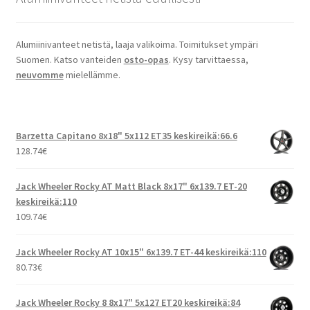
Alumiinivanteet netistä, laaja valikoima. Toimitukset ympäri
Suomen. Katso vanteiden
osto-opas
. Kysy tarvittaessa,
neuvomme
mielellämme.
Barzetta Capitano 8x18" 5x112 ET35 keskireikä:66.6
128.74
€
Jack Wheeler Rocky AT Matt Black 8x17" 6x139.7 ET-20
keskireikä:110
109.74
€
Jack Wheeler Rocky AT 10x15" 6x139.7 ET-44 keskireikä:110
80.73
€
Jack Wheeler Rocky 8 8x17" 5x127 ET20 keskireikä:84