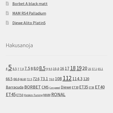
Borbet A black matt
MAM RS4 Palladium
Diewe Alito PlatinS
Hakusanoja
5
8.5
18
19
20
7.5
8.0
17
8
16
10,0
4
6.5
7
7.0
9
9.5
21
57.1
65.1
112
73.1
108
114.3
72.6
120
66.5
66.6
72.5
66.60
76.0
ET40
BORBET
ET35
Barracuda
CMS
Diewe
ET30
ET38
Corspeed
ET45
RONAL
MAM
ET50
Keskin-Tuning