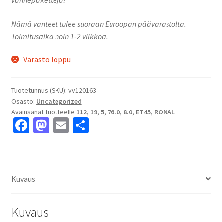
Nämä vanteet tulee suoraan Euroopan päävarastolta.
Toimitusaika noin 1-2 viikkoa.
Varasto loppu
Tuotetunnus (SKU):
vv120163
Osasto:
Uncategorized
Avainsanat tuotteelle
112
,
19
,
5
,
76.0
,
8.0
,
ET45
,
RONAL
Fa
M
E
S
ce
as
m
h
b
to
ai
ar
o
d
l
e
Kuvaus
o
o
k
n
Kuvaus