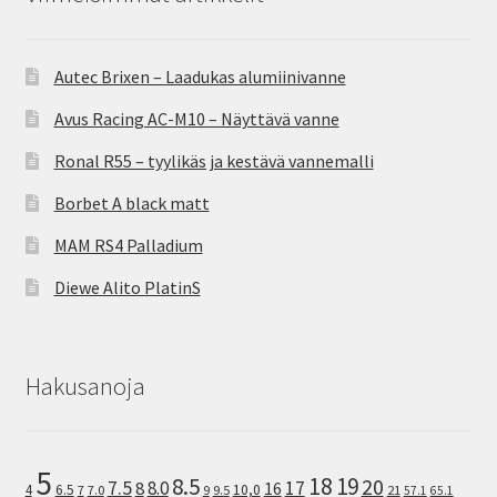
Autec Brixen – Laadukas alumiinivanne
Avus Racing AC-M10 – Näyttävä vanne
Ronal R55 – tyylikäs ja kestävä vannemalli
Borbet A black matt
MAM RS4 Palladium
Diewe Alito PlatinS
Hakusanoja
5
8.5
18
19
20
7.5
8.0
17
8
16
10,0
4
6.5
7
7.0
9
9.5
21
57.1
65.1