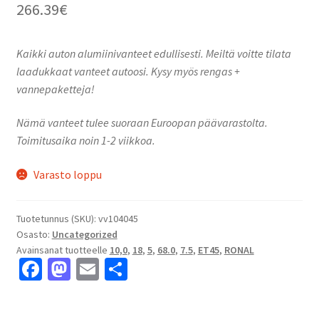
266.39
€
Kaikki auton alumiinivanteet edullisesti. Meiltä voitte tilata
laadukkaat vanteet autoosi. Kysy myös rengas +
vannepaketteja!
Nämä vanteet tulee suoraan Euroopan päävarastolta.
Toimitusaika noin 1-2 viikkoa.
Varasto loppu
Tuotetunnus (SKU):
vv104045
Osasto:
Uncategorized
Avainsanat tuotteelle
10,0
,
18
,
5
,
68.0
,
7.5
,
ET45
,
RONAL
Fa
M
E
S
ce
as
m
h
b
to
ai
ar