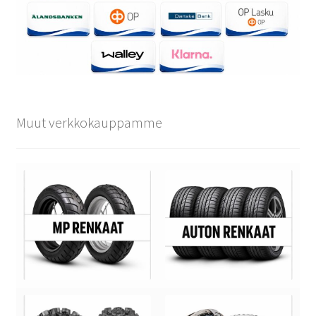
Muut verkkokauppamme