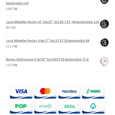
keskireikä:110
109.74
€
Jack Wheeler Rocky AT 10x15" 6x139.7 ET-44 keskireikä:110
80.73
€
Jack Wheeler Rocky 8 8x17" 5x127 ET20 keskireikä:84
112.74
€
Motec Rallivanne 5.5x16" 5x120 ET25 keskireikä:72.6
127.09
€