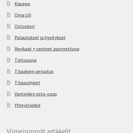
Kauppa
Oma tili
Ostoskori
Palautukset ja hyvitykset
Renkaat + vanteet asennettuna
Tietosuoja
Tilauksen peruutus
Tilausohjeet
Vanteiden osto-opas
Yhteystiedot
Viimeisimmät artikkelit