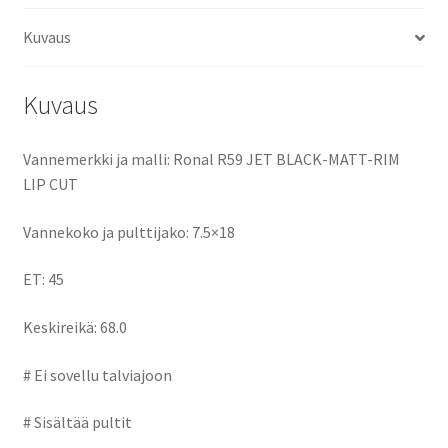
o
d
l
e
Kuvaus
o
o
k
n
Kuvaus
Vannemerkki ja malli: Ronal R59 JET BLACK-MATT-RIM
LIP CUT
Vannekoko ja pulttijako: 7.5×18
ET: 45
Keskireikä: 68.0
# Ei sovellu talviajoon
# Sisältää pultit