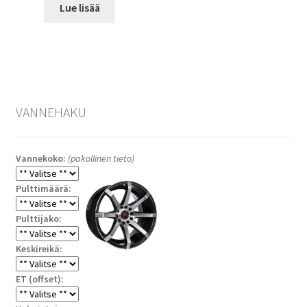
Lue lisää
VANNEHAKU
Vannekoko:
(pakollinen tieto)
Pulttimäärä:
Pulttijako:
Keskireikä:
ET (offset):