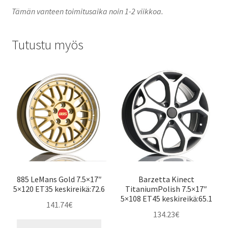
Tämän vanteen toimitusaika noin 1-2 viikkoa.
Tutustu myös
885 LeMans Gold 7.5×17″
Barzetta Kinect
5×120 ET35 keskireikä:72.6
TitaniumPolish 7.5×17″
5×108 ET45 keskireikä:65.1
141.74
€
134.23
€