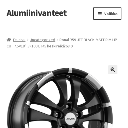
Alumiinivanteet
Siirry
Siirry
Valikko
navigointiin
sisältöön
Etusivu
Etusivu
Uncategorized
Ronal R59 JET BLACK-MATT-RIM LIP
Kauppa
CUT 7.5×18″ 5×100 ET45 keskireikä:68.0
Oma tili
Tilausohjeet
Vanteiden osto-opas
Auton renkaat
Yhteystiedot