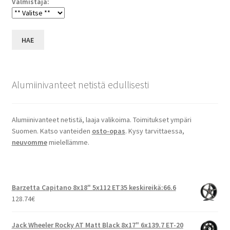
Valmistaja:
HAE
Alumiinivanteet netistä edullisesti
Alumiinivanteet netistä, laaja valikoima. Toimitukset ympäri
Suomen. Katso vanteiden
osto-opas
. Kysy tarvittaessa,
neuvomme
mielellämme.
Barzetta Capitano 8x18" 5x112 ET35 keskireikä:66.6
128.74
€
Jack Wheeler Rocky AT Matt Black 8x17" 6x139.7 ET-20