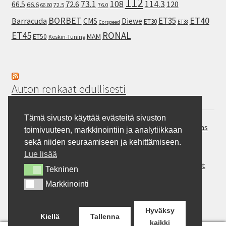
112
73.1
108
114.3
72.6
120
66.5
66.6
72.5
66.60
76.0
ET40
BORBET
ET35
Barracuda
CMS
Diewe
ET30
ET38
Corspeed
ET45
RONAL
MAM
ET50
Keskin-Tuning
Auton renkaat edullisesti
Tämä sivusto käyttää evästeitä sivuston
Hankook Vantra Transit RA58 – Pakettiauton kesärengas
toimivuuteen, markkinointiin ja analytiikkaan
Continental SportContact 7 – Laadukas sportrengas
sekä niiden seuraamiseen ja kehittämiseen.
Gripmax Inception A/T – Allterrain rengas
Lue lisää
Rotalla ENJOYLAND H/T RF10 – Maasturit ja Crossoverit
Tekninen
Tekninen
Milever MA352 – auton kesärengas
Markkinointi
Markkinointi
BFGoodrich Mud-Terrain T/A KM3 – Pitoa jokapaikkaan
Hyväksy
Kiellä
Tallenna
kaikki