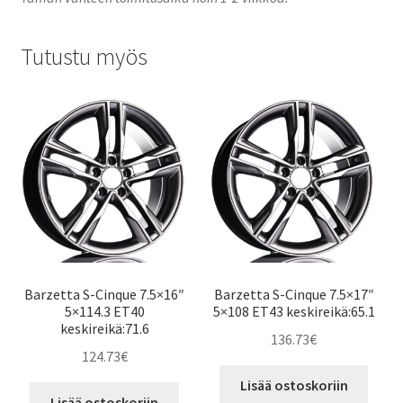
Tutustu myös
Barzetta S-Cinque 7.5×16″
Barzetta S-Cinque 7.5×17″
5×114.3 ET40
5×108 ET43 keskireikä:65.1
keskireikä:71.6
136.73
€
124.73
€
Lisää ostoskoriin
Lisää ostoskoriin