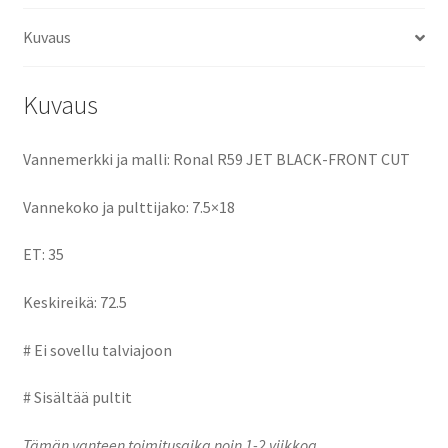
o
d
l
e
Kuvaus
o
o
k
n
Kuvaus
Vannemerkki ja malli: Ronal R59 JET BLACK-FRONT CUT
Vannekoko ja pulttijako: 7.5×18
ET: 35
Keskireikä: 72.5
# Ei sovellu talviajoon
# Sisältää pultit
Tämän vanteen toimitusaika noin 1-2 viikkoa.