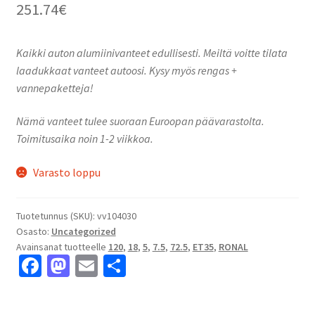
251.74
€
Kaikki auton alumiinivanteet edullisesti. Meiltä voitte tilata
laadukkaat vanteet autoosi. Kysy myös rengas +
vannepaketteja!
Nämä vanteet tulee suoraan Euroopan päävarastolta.
Toimitusaika noin 1-2 viikkoa.
Varasto loppu
Tuotetunnus (SKU):
vv104030
Osasto:
Uncategorized
Avainsanat tuotteelle
120
,
18
,
5
,
7.5
,
72.5
,
ET35
,
RONAL
Fa
M
E
S
ce
as
m
h
b
to
ai
ar