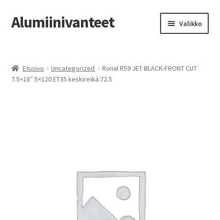
Alumiinivanteet
Siirry
Siirry
Valikko
navigointiin
sisältöön
Etusivu
Etusivu
Uncategorized
Ronal R59 JET BLACK-FRONT CUT
Kauppa
7.5×18″ 5×120 ET35 keskireikä:72.5
Oma tili
Tilausohjeet
Vanteiden osto-opas
Auton renkaat
Yhteystiedot