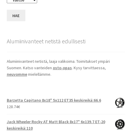
HAE
Alumiinivanteet netistä edullisesti
Alumiinivanteet netistä, laaja valikoima. Toimitukset ympäri
Suomen. Katso vanteiden
osto-opas
. Kysy tarvittaessa,
neuvomme
mielellämme.
Barzetta Capitano 8x18" 5x112 ET35 keskireikä:66.6
128.74
€
Jack Wheeler Rocky AT Matt Black 8x17" 6x139.7 ET-20
keskireikä:110