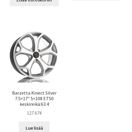
Barzetta Kinect Silver
7.5×17″ 5×108 ET50
keskireikä:63.4
127.67
€
Lue lisää