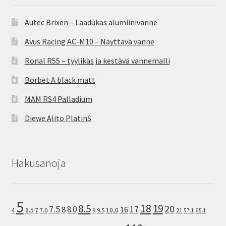
Autec Brixen – Laadukas alumiinivanne
Avus Racing AC-M10 – Näyttävä vanne
Ronal R55 – tyylikäs ja kestävä vannemalli
Borbet A black matt
MAM RS4 Palladium
Diewe Alito PlatinS
Hakusanoja
5
8.5
18
19
20
7.5
8.0
17
8
16
10,0
4
6.5
7
7.0
9
9.5
21
57.1
65.1