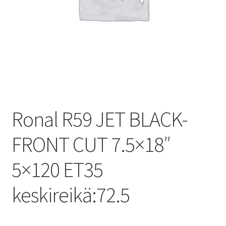
Ronal R59 JET BLACK-
FRONT CUT 7.5×18″
5×120 ET35
keskireikä:72.5