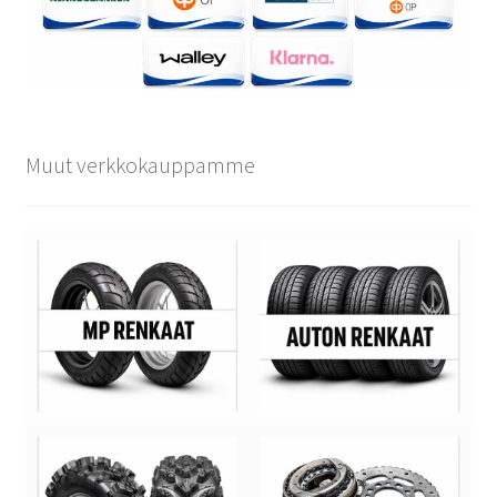
Muut verkkokauppamme