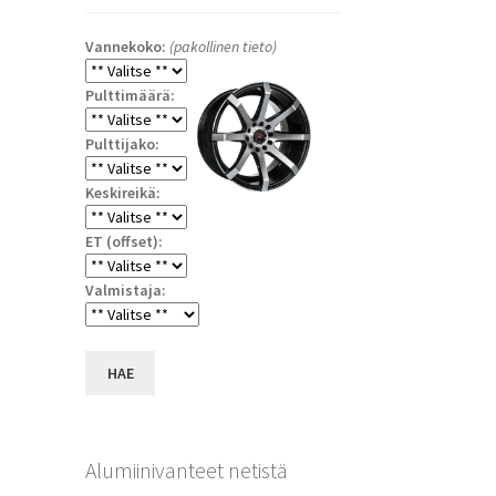
Vannekoko:
(pakollinen tieto)
Pulttimäärä:
Pulttijako:
Keskireikä:
ET (offset):
Valmistaja:
a
HAE
Alumiinivanteet netistä