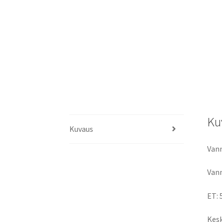
Ku
Kuvaus
Vann
Vann
ET: 
Kesk