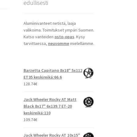
edullisesti
Alumiinivanteet netistä, laaja
valikoima. Toimitukset ympäri Suomen.
Katso vanteiden
osto-opas
. Kysy
tarvittaessa,
neuvomme
mielellämme.
Barzetta Capitano 8x18" 5x112
ET35 keskireikä:66.6
128.74
€
Jack Wheeler Rocky AT Matt
Black 8x17" 6x139.7 ET-20
keskireikä:110
109.74
€
Jack Wheeler Rocky AT 10x15"