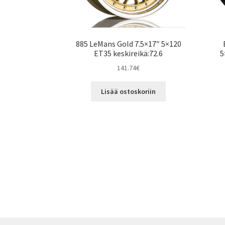
885 LeMans Gold 7.5×17″ 5×120
ET35 keskireikä:72.6
5
141.74
€
Lisää ostoskoriin