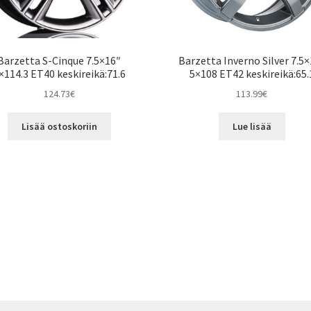
Barzetta S-Cinque 7.5×16″
Barzetta Inverno Silver 7.5
×114.3 ET40 keskireikä:71.6
5×108 ET42 keskireikä:65.
124.73
€
113.99
€
Lisää ostoskoriin
Lue lisää