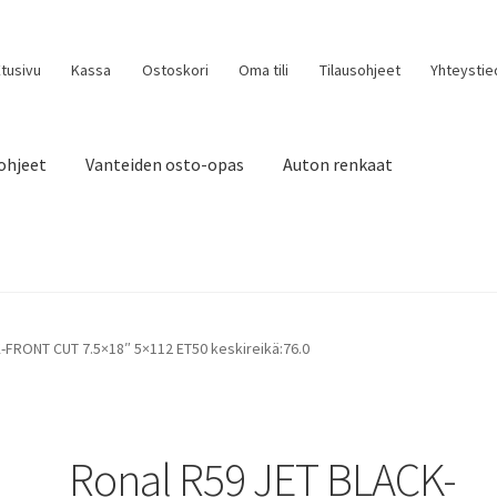
tusivu
Kassa
Ostoskori
Oma tili
Tilausohjeet
Yhteystie
ohjeet
Vanteiden osto-opas
Auton renkaat
-FRONT CUT 7.5×18″ 5×112 ET50 keskireikä:76.0
Ronal R59 JET BLACK-