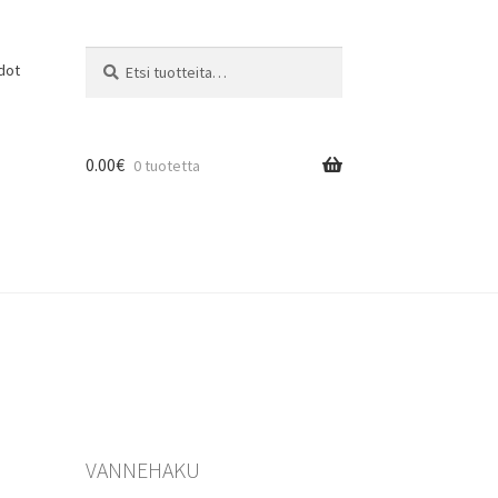
Etsi:
Haku
dot
0.00
€
0 tuotetta
VANNEHAKU