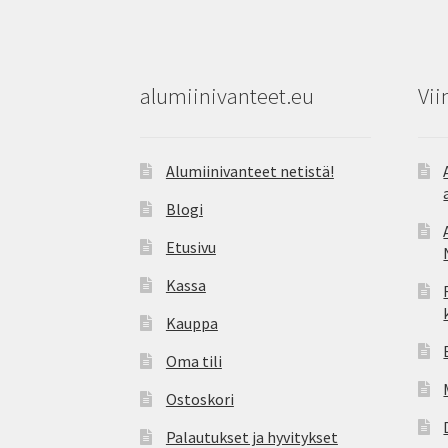
alumiinivanteet.eu
Vii
Alumiinivanteet netistä!
Blogi
Etusivu
Kassa
Kauppa
Oma tili
Ostoskori
Palautukset ja hyvitykset