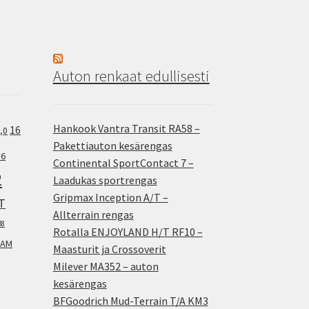
Auton renkaat edullisesti
Hankook Vantra Transit RA58 –
16
,0
Pakettiauton kesärengas
.6
Continental SportContact 7 –
2
Laadukas sportrengas
Gripmax Inception A/T –
T
Allterrain rengas
38
Rotalla ENJOYLAND H/T RF10 –
AM
Maasturit ja Crossoverit
Milever MA352 – auton
kesärengas
BFGoodrich Mud-Terrain T/A KM3