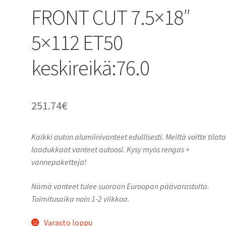
FRONT CUT 7.5×18″
5×112 ET50
keskireikä:76.0
251.74
€
Kaikki auton alumiinivanteet edullisesti. Meiltä voitte tilat
laadukkaat vanteet autoosi. Kysy myös rengas +
vannepaketteja!
Nämä vanteet tulee suoraan Euroopan päävarastolta.
Toimitusaika noin 1-2 viikkoa.
Varasto loppu