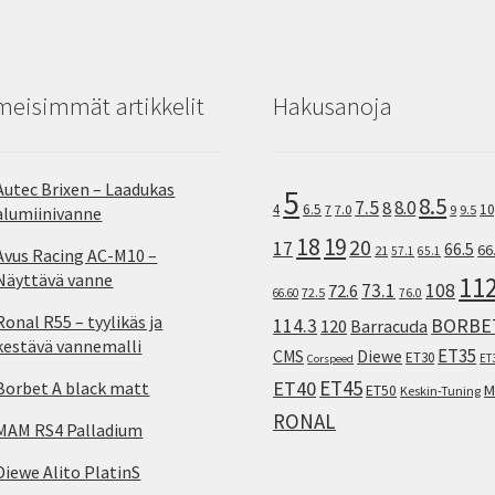
meisimmät artikkelit
Hakusanoja
Autec Brixen – Laadukas
5
8.5
7.5
8.0
8
10
4
6.5
7
7.0
9
9.5
alumiinivanne
18
19
20
17
66.5
66
21
57.1
65.1
Avus Racing AC-M10 –
Näyttävä vanne
11
73.1
108
72.6
72.5
66.60
76.0
Ronal R55 – tyylikäs ja
114.3
BORBE
120
Barracuda
kestävä vannemalli
ET35
CMS
Diewe
ET30
ET
Corspeed
ET45
ET40
Borbet A black matt
M
ET50
Keskin-Tuning
RONAL
MAM RS4 Palladium
Diewe Alito PlatinS