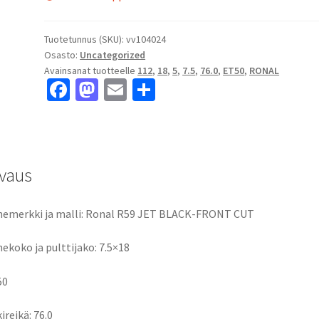
Tuotetunnus (SKU):
vv104024
Osasto:
Uncategorized
Avainsanat tuotteelle
112
,
18
,
5
,
7.5
,
76.0
,
ET50
,
RONAL
Fa
M
E
S
ce
as
m
h
b
to
ai
ar
o
d
l
e
vaus
o
o
k
n
emerkki ja malli: Ronal R59 JET BLACK-FRONT CUT
ekoko ja pulttijako: 7.5×18
50
ireikä: 76.0