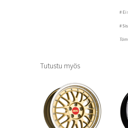
# Ei
# Si
Tämä
Tutustu myös