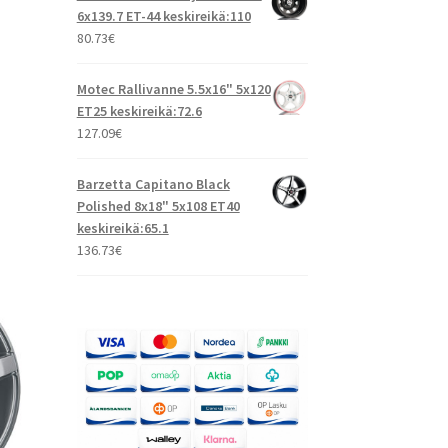
6x139.7 ET-44 keskireikä:110
80.73
€
Motec Rallivanne 5.5x16" 5x120
ET25 keskireikä:72.6
127.09
€
Barzetta Capitano Black
Polished 8x18" 5x108 ET40
keskireikä:65.1
136.73
€