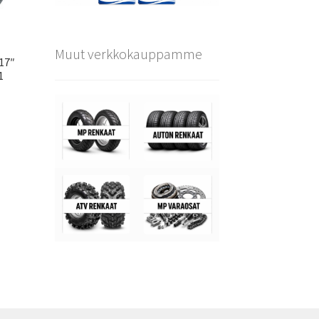
Muut verkkokauppamme
×17″
1