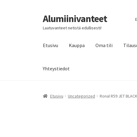
Alumiinivanteet
Siirry
Siirry
E
navigointiin
sisältöön
Laatuvanteet netistä edullisesti!
Etusivu
Kauppa
Oma tili
Tilaus
Yhteystiedot
Etusivu
Uncategorized
Ronal R59 JET BLACK