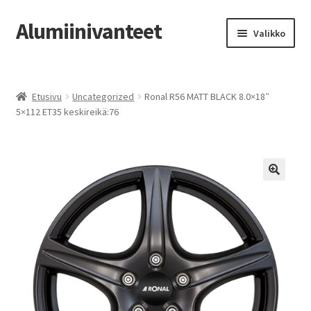
Alumiinivanteet
Siirry
Siirry
Valikko
navigointiin
sisältöön
Etusivu
Etusivu
Uncategorized
Ronal R56 MATT BLACK 8.0×18″
Kauppa
5×112 ET35 keskireikä:76
Oma tili
Tilausohjeet
Vanteiden osto-opas
Auton renkaat
Yhteystiedot