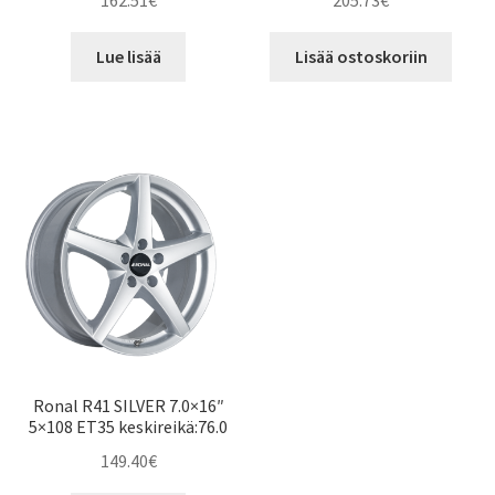
162.51
€
205.73
€
Lue lisää
Lisää ostoskoriin
Ronal R41 SILVER 7.0×16″
5×108 ET35 keskireikä:76.0
149.40
€