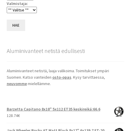
Valmistaja:
HAE
Alumiinivanteet netistä edullisesti
Alumiinivanteet netistä, laaja valikoima. Toimitukset ympäri
Suomen. Katso vanteiden
osto-opas
. Kysy tarvittaessa,
neuvomme
mielellämme.
Barzetta Capitano 8x18" 5x112 ET35 keskireikä:66.6
128.74
€
Jack Wheeler Rocky AT Matt Black 8x17" 6x139.7 ET-20