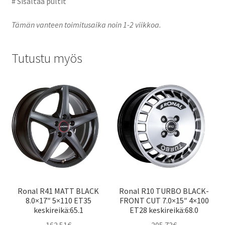
# Sisältää pultit
Tämän vanteen toimitusaika noin 1-2 viikkoa.
Tutustu myös
Ronal R41 MATT BLACK
Ronal R10 TURBO BLACK-
8.0×17″ 5×110 ET35
FRONT CUT 7.0×15″ 4×100
keskireikä:65.1
ET28 keskireikä:68.0