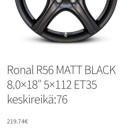
Ronal R56 MATT BLACK
8.0×18″ 5×112 ET35
keskireikä:76
219.74
€