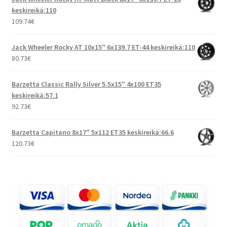
keskireikä:110
109.74
€
Jack Wheeler Rocky AT 10x15" 6x139.7 ET-44 keskireikä:110
80.73
€
Barzetta Classic Rally Silver 5.5x15" 4x100 ET35
keskireikä:57.1
92.73
€
Barzetta Capitano 8x17" 5x112 ET35 keskireikä:66.6
120.73
€