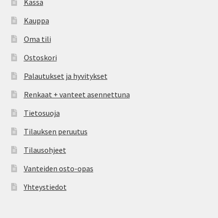
Kassa
Kauppa
Oma tili
Ostoskori
Palautukset ja hyvitykset
Renkaat + vanteet asennettuna
Tietosuoja
Tilauksen peruutus
Tilausohjeet
Vanteiden osto-opas
Yhteystiedot