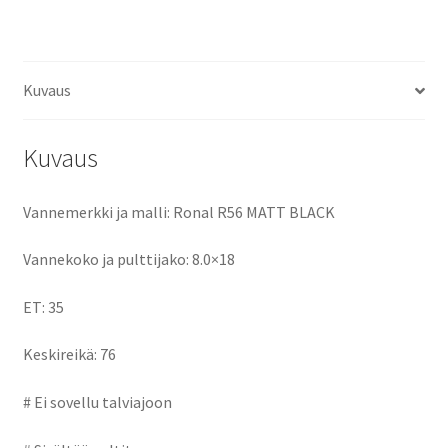
ce
as
m
h
määrä
b
to
ai
ar
o
d
l
e
Kuvaus
o
o
k
n
Kuvaus
Vannemerkki ja malli: Ronal R56 MATT BLACK
Vannekoko ja pulttijako: 8.0×18
ET: 35
Keskireikä: 76
# Ei sovellu talviajoon