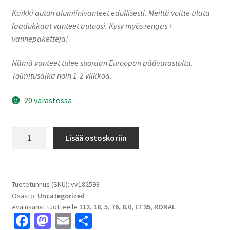
Kaikki auton alumiinivanteet edullisesti. Meiltä voitte tilata
laadukkaat vanteet autoosi. Kysy myös rengas +
vannepaketteja!
Nämä vanteet tulee suoraan Euroopan päävarastolta.
Toimitusaika noin 1-2 viikkoa.
20 varastossa
Ronal
Lisää ostoskoriin
R56
MATT
BLACK
8.0x18"
Tuotetunnus (SKU):
vv182598
Osasto:
Uncategorized
5x112
Avainsanat tuotteelle
112
,
18
,
5
,
76
,
8.0
,
ET35
,
RONAL
ET35
Fa
M
E
S
keskireikä:76