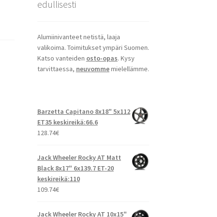
edullisesti
Alumiinivanteet netistä, laaja
valikoima. Toimitukset ympäri Suomen.
Katso vanteiden
osto-opas
. Kysy
tarvittaessa,
neuvomme
mielellämme.
Barzetta Capitano 8x18" 5x112
ET35 keskireikä:66.6
128.74
€
Jack Wheeler Rocky AT Matt
Black 8x17" 6x139.7 ET-20
keskireikä:110
109.74
€
Jack Wheeler Rocky AT 10x15"