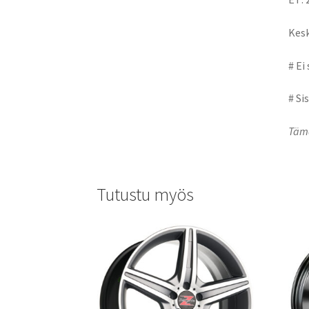
Kesk
# Ei
# Si
Tämä
Tutustu myös