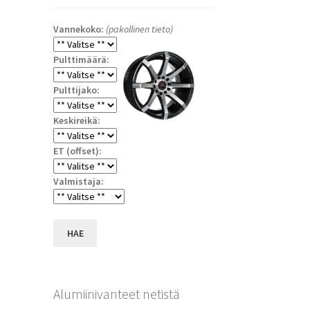
Vannekoko:
(pakollinen tieto)
Pulttimäärä:
Pulttijako:
Keskireikä:
ET (offset):
a
Valmistaja:
HAE
Alumiinivanteet netistä