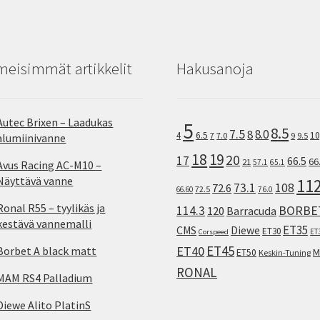
meisimmät artikkelit
Hakusanoja
Autec Brixen – Laadukas
5
8.5
7.5
8.0
8
10
4
6.5
7
7.0
9
9.5
alumiinivanne
18
19
20
17
66.5
66
21
57.1
65.1
Avus Racing AC-M10 –
Näyttävä vanne
11
73.1
108
72.6
72.5
66.60
76.0
Ronal R55 – tyylikäs ja
114.3
BORBE
120
Barracuda
kestävä vannemalli
ET35
CMS
Diewe
ET30
ET
Corspeed
ET45
ET40
Borbet A black matt
M
ET50
Keskin-Tuning
RONAL
MAM RS4 Palladium
Diewe Alito PlatinS