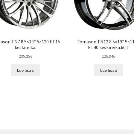
ason TN7 8.5×19″ 5×120 ET15
Tomason TN12 8.5×19″ 5×11
keskireikä:
ET40 keskireikä:60.1
235.25
€
226.84
€
Lue lisää
Lue lisää