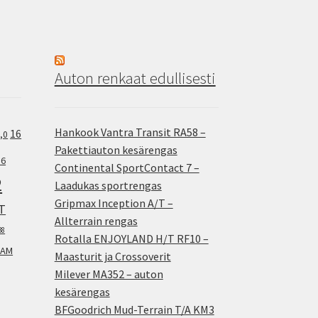
Auton renkaat edullisesti
Hankook Vantra Transit RA58 –
16
,0
Pakettiauton kesärengas
.6
Continental SportContact 7 –
2
Laadukas sportrengas
Gripmax Inception A/T –
T
Allterrain rengas
38
Rotalla ENJOYLAND H/T RF10 –
AM
Maasturit ja Crossoverit
Milever MA352 – auton
kesärengas
BFGoodrich Mud-Terrain T/A KM3