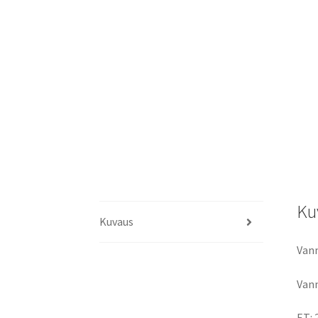
Ku
Kuvaus
Vann
Vann
ET: 