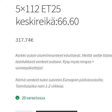
5×112 ET25
keskireikä:66.60
317.74
€
Kaikki auton alumiinivanteet edullisesti. Meiltä voitte tilat
laadukkaat vanteet autoosi. Kysy myös rengas +
vannepaketteja!
Nämä vanteet tulee suoraan Euroopan päävarastolta.
Toimitusaika noin 1-2 viikkoa.
20 varastossa