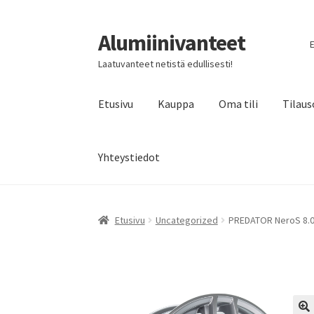
Alumiinivanteet
Siirry
Siirry
E
navigointiin
sisältöön
Laatuvanteet netistä edullisesti!
Etusivu
Kauppa
Oma tili
Tilaus
Yhteystiedot
Etusivu
Uncategorized
PREDATOR NeroS 8.0×