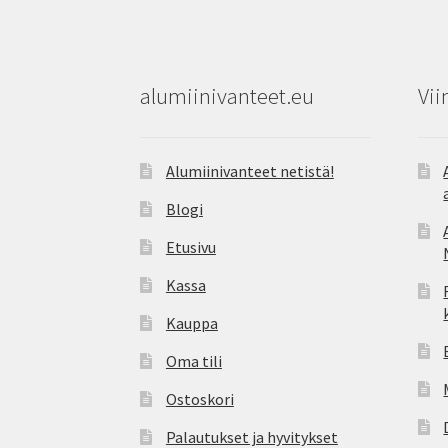
alumiinivanteet.eu
Vii
Alumiinivanteet netistä!
Blogi
Etusivu
Kassa
Kauppa
Oma tili
Ostoskori
Palautukset ja hyvitykset