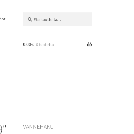
Etsi:
Haku
dot
0.00
€
0 tuotetta
9″
VANNEHAKU