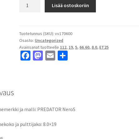
PREDATOR
Lisää ostoskoriin
NeroS
8.0x19"
5x112
ET25
Tuotetunnus (SKU):
vv170600
Osasto:
Uncategorized
keskireikä:66.60
Avainsanat tuotteelle
112
,
19
,
5
,
66.60
,
8.0
,
ET25
määrä
Fa
M
E
S
ce
as
m
h
b
to
ai
ar
o
d
l
e
vaus
o
o
k
n
emerkki ja malli: PREDATOR NeroS
ekoko ja pulttijako: 8.0×19
25