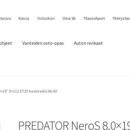
tusivu
Kassa
Ostoskori
Oma tili
Tilausohjeet
Yhteystie
ohjeet
Vanteiden osto-opas
Auton renkaat
19″ 5×112 ET25 keskireikä:66.60
PREDATOR NeroS 8.0×1