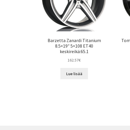
Barzetta Zanardi Titanium
Tom
8.5×19″ 5×108 ET40
keskireikä:65.1
162.57
€
Lue lisää