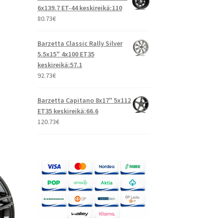
6x139.7 ET-44 keskireikä:110
80.73
€
Barzetta Classic Rally Silver
5.5x15" 4x100 ET35
keskireikä:57.1
92.73
€
Barzetta Capitano 8x17" 5x112
ET35 keskireikä:66.6
120.73
€