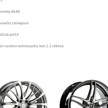
ireikä: 66.60
 sovellu talviajoon
sältää pultit
n vanteen toimitusaika noin 1-2 viikkoa.