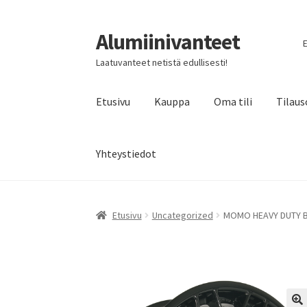
Alumiinivanteet
Siirry
Siirry
E
navigointiin
sisältöön
Laatuvanteet netistä edullisesti!
Etusivu
Kauppa
Oma tili
Tilaus
Yhteystiedot
Etusivu
Uncategorized
MOMO HEAVY DUTY Bla