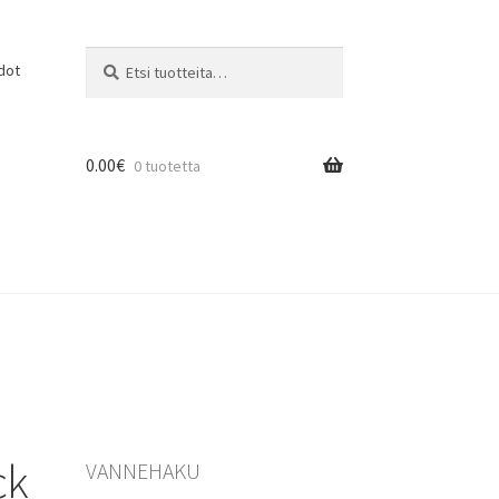
Etsi:
Haku
dot
0.00
€
0 tuotetta
ck
VANNEHAKU