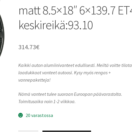
matt 8.5×18″ 6×139.7 ET
keskireikä:93.10
314.73
€
Kaikki auton alumiinivanteet edullisesti. Meiltä voitte tilat
laadukkaat vanteet autoosi. Kysy myös rengas +
vannepaketteja!
Nämä vanteet tulee suoraan Euroopan päävarastolta.
Toimitusaika noin 1-2 viikkoa.
20 varastossa