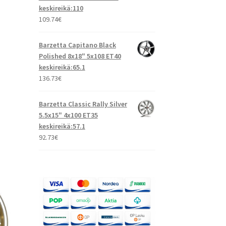
keskireikä:110
109.74
€
Barzetta Capitano Black
Polished 8x18" 5x108 ET40
keskireikä:65.1
136.73
€
Barzetta Classic Rally Silver
5.5x15" 4x100 ET35
keskireikä:57.1
92.73
€