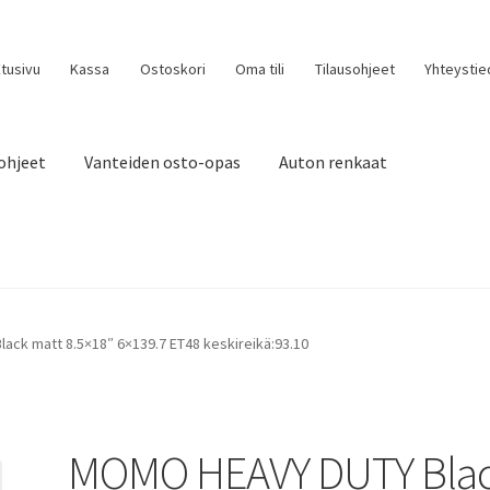
tusivu
Kassa
Ostoskori
Oma tili
Tilausohjeet
Yhteystie
ohjeet
Vanteiden osto-opas
Auton renkaat
ck matt 8.5×18″ 6×139.7 ET48 keskireikä:93.10
MOMO HEAVY DUTY Bla