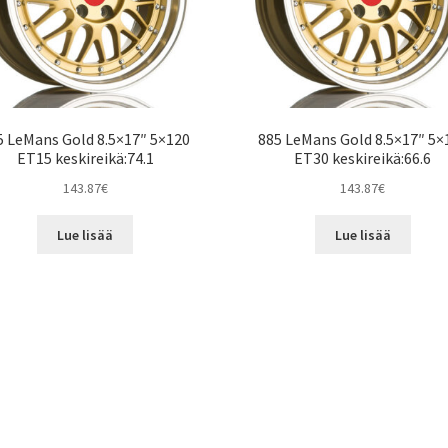
5 LeMans Gold 8.5×17″ 5×120
885 LeMans Gold 8.5×17″ 5×
ET15 keskireikä:74.1
ET30 keskireikä:66.6
143.87
€
143.87
€
Lue lisää
Lue lisää