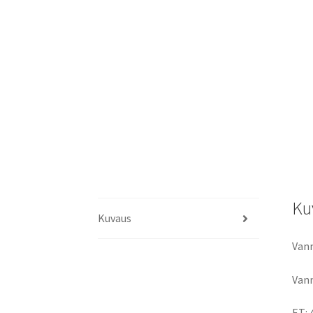
Ku
Kuvaus
Vann
Vann
ET: 