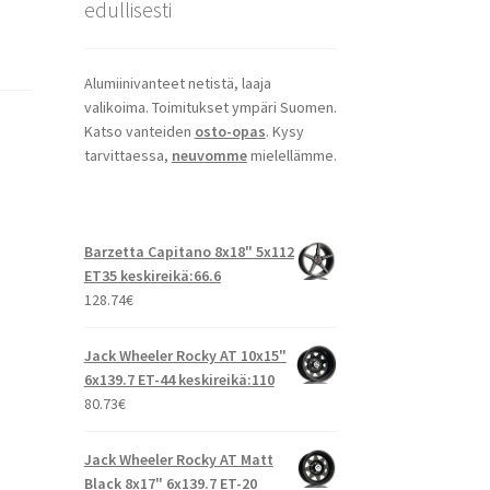
edullisesti
Alumiinivanteet netistä, laaja
valikoima. Toimitukset ympäri Suomen.
Katso vanteiden
osto-opas
. Kysy
tarvittaessa,
neuvomme
mielellämme.
Barzetta Capitano 8x18" 5x112
ET35 keskireikä:66.6
128.74
€
Jack Wheeler Rocky AT 10x15"
6x139.7 ET-44 keskireikä:110
80.73
€
Jack Wheeler Rocky AT Matt
Black 8x17" 6x139.7 ET-20