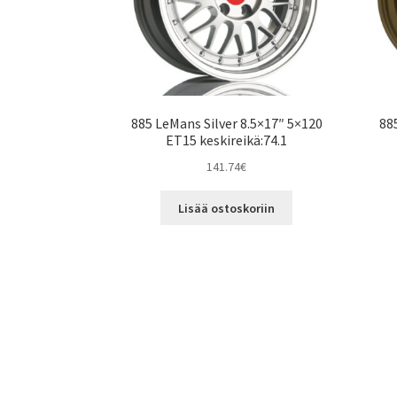
885 LeMans Silver 8.5×17″ 5×120
88
ET15 keskireikä:74.1
141.74
€
Lisää ostoskoriin