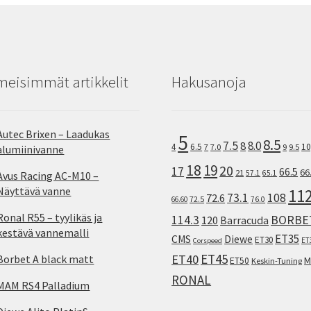
meisimmät artikkelit
Hakusanoja
Autec Brixen – Laadukas
5
8.5
7.5
8.0
8
10
4
6.5
7
7.0
9
9.5
alumiinivanne
18
19
20
17
66.5
66
21
57.1
65.1
Avus Racing AC-M10 –
Näyttävä vanne
11
73.1
108
72.6
72.5
66.60
76.0
Ronal R55 – tyylikäs ja
114.3
BORBE
120
Barracuda
kestävä vannemalli
ET35
CMS
Diewe
ET30
ET
Corspeed
ET45
ET40
Borbet A black matt
M
ET50
Keskin-Tuning
RONAL
MAM RS4 Palladium