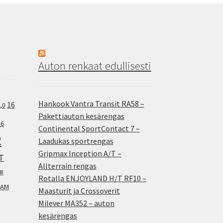
Auton renkaat edullisesti
Hankook Vantra Transit RA58 –
16
,0
Pakettiauton kesärengas
.6
Continental SportContact 7 –
2
Laadukas sportrengas
Gripmax Inception A/T –
T
Allterrain rengas
38
Rotalla ENJOYLAND H/T RF10 –
AM
Maasturit ja Crossoverit
Milever MA352 – auton
kesärengas