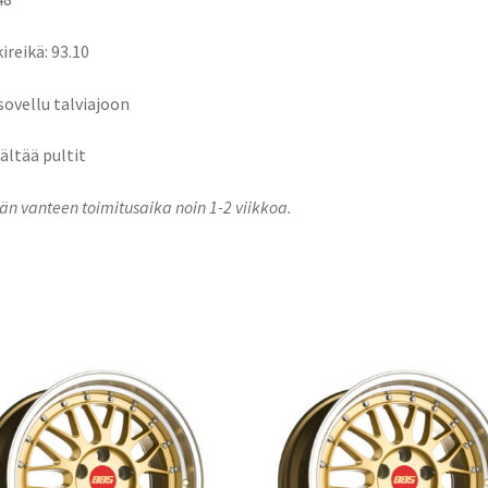
ireikä: 93.10
 sovellu talviajoon
sältää pultit
n vanteen toimitusaika noin 1-2 viikkoa.