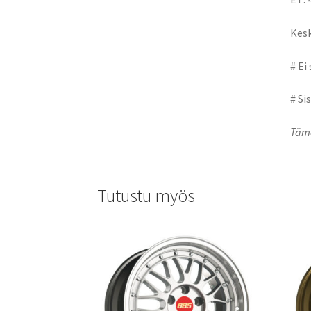
Kesk
# Ei
# Si
Tämä
Tutustu myös