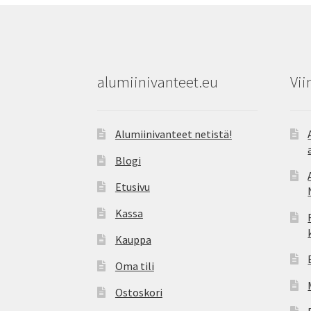
alumiinivanteet.eu
Vii
Alumiinivanteet netistä!
Blogi
Etusivu
Kassa
Kauppa
Oma tili
Ostoskori