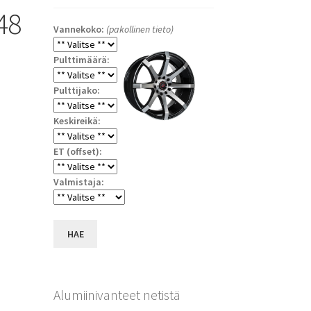
48
Vannekoko:
(pakollinen tieto)
Pulttimäärä:
Pulttijako:
Keskireikä:
ET (offset):
a
Valmistaja:
HAE
Alumiinivanteet netistä