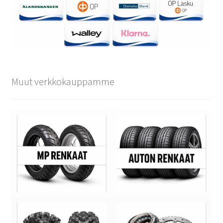
Muut verkkokauppamme