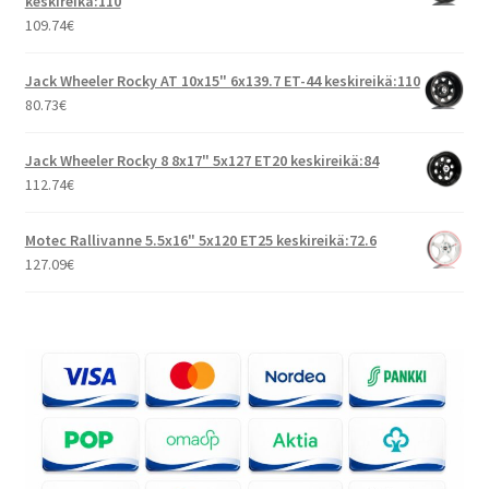
keskireikä:110
109.74
€
Jack Wheeler Rocky AT 10x15" 6x139.7 ET-44 keskireikä:110
80.73
€
Jack Wheeler Rocky 8 8x17" 5x127 ET20 keskireikä:84
112.74
€
Motec Rallivanne 5.5x16" 5x120 ET25 keskireikä:72.6
127.09
€