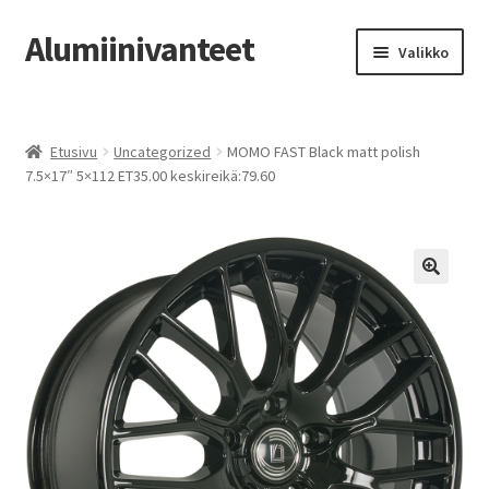
Alumiinivanteet
Siirry
Siirry
Valikko
navigointiin
sisältöön
Etusivu
Etusivu
Uncategorized
MOMO FAST Black matt polish
Kauppa
7.5×17″ 5×112 ET35.00 keskireikä:79.60
Oma tili
Tilausohjeet
Vanteiden osto-opas
Auton renkaat
Yhteystiedot