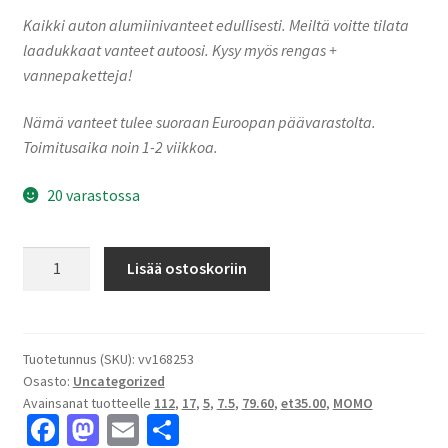
Kaikki auton alumiinivanteet edullisesti. Meiltä voitte tilata
laadukkaat vanteet autoosi. Kysy myös rengas +
vannepaketteja!
Nämä vanteet tulee suoraan Euroopan päävarastolta.
Toimitusaika noin 1-2 viikkoa.
20 varastossa
MOMO
Lisää ostoskoriin
FAST
Black
matt
polish
Tuotetunnus (SKU):
vv168253
Osasto:
Uncategorized
7.5x17"
Avainsanat tuotteelle
112
,
17
,
5
,
7.5
,
79.60
,
et35.00
,
MOMO
5x112
Fa
M
E
S
ET35.00