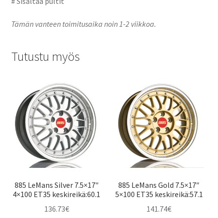
# Sisältää pultit
Tämän vanteen toimitusaika noin 1-2 viikkoa.
Tutustu myös
885 LeMans Silver 7.5×17″
885 LeMans Gold 7.5×17″
4×100 ET35 keskireikä:60.1
5×100 ET35 keskireikä:57.1
136.73
€
141.74
€