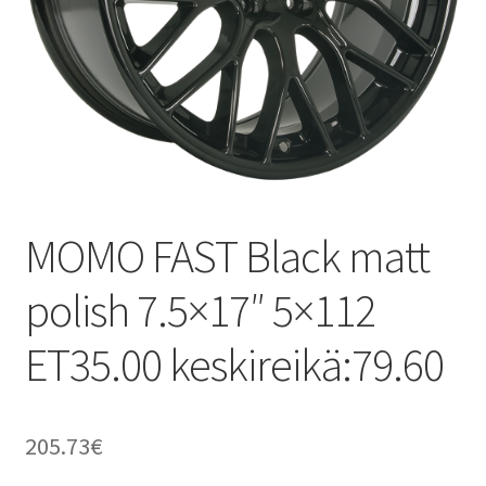
MOMO FAST Black matt
polish 7.5×17″ 5×112
ET35.00 keskireikä:79.60
205.73
€