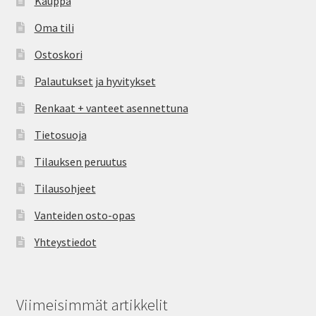
Kauppa
Oma tili
Ostoskori
Palautukset ja hyvitykset
Renkaat + vanteet asennettuna
Tietosuoja
Tilauksen peruutus
Tilausohjeet
Vanteiden osto-opas
Yhteystiedot
Viimeisimmät artikkelit