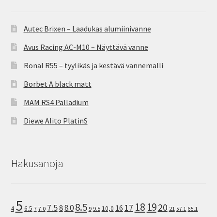
Autec Brixen – Laadukas alumiinivanne
Avus Racing AC-M10 – Näyttävä vanne
Ronal R55 – tyylikäs ja kestävä vannemalli
Borbet A black matt
MAM RS4 Palladium
Diewe Alito PlatinS
Hakusanoja
5
8.5
18
19
20
7.5
8.0
17
8
16
10,0
4
6.5
7
7.0
9
9.5
21
57.1
65.1