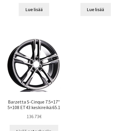
Lue lisää
Lue lisää
Barzetta S-Cinque 7.5×17″
5×108 ET43 keskireikä:65.1
136.73
€