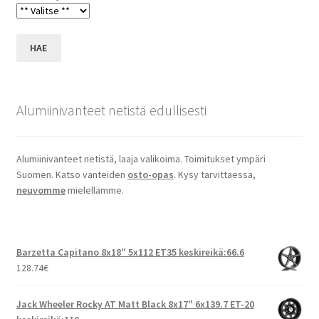
HAE
Alumiinivanteet netistä edullisesti
Alumiinivanteet netistä, laaja valikoima. Toimitukset ympäri
Suomen. Katso vanteiden
osto-opas
. Kysy tarvittaessa,
neuvomme
mielellämme.
Barzetta Capitano 8x18" 5x112 ET35 keskireikä:66.6
128.74
€
Jack Wheeler Rocky AT Matt Black 8x17" 6x139.7 ET-20