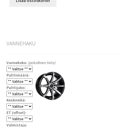
Lisää ostoskoriin
VANNEHAKU
Vannekoko:
(pakollinen tieto)
Pulttimäärä:
Pulttijako:
Keskireikä:
ET (offset):
Valmistaja: