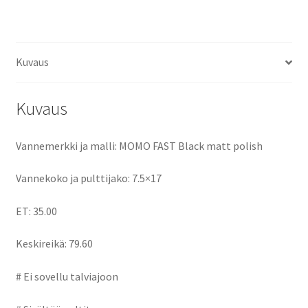
ce
as
m
h
keskireikä:79.60
määrä
b
to
ai
ar
o
d
l
e
Kuvaus
o
o
k
n
Kuvaus
Vannemerkki ja malli: MOMO FAST Black matt polish
Vannekoko ja pulttijako: 7.5×17
ET: 35.00
Keskireikä: 79.60
# Ei sovellu talviajoon