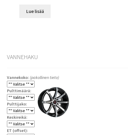
Lue lisää
VANNEHAKU
Vannekoko:
(pakollinen tieto)
Pulttimäärä:
Pulttijako:
Keskireikä:
ET (offset):