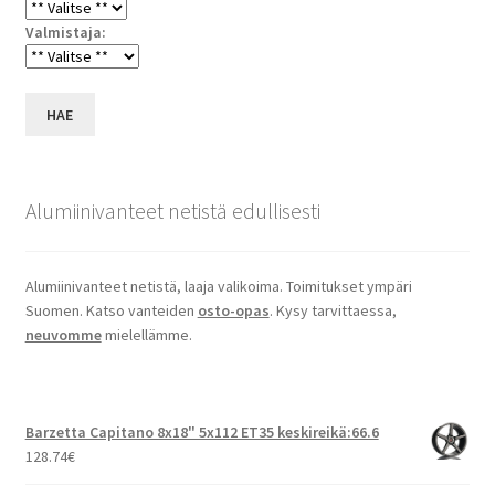
Valmistaja:
HAE
Alumiinivanteet netistä edullisesti
Alumiinivanteet netistä, laaja valikoima. Toimitukset ympäri
Suomen. Katso vanteiden
osto-opas
. Kysy tarvittaessa,
neuvomme
mielellämme.
Barzetta Capitano 8x18" 5x112 ET35 keskireikä:66.6
128.74
€