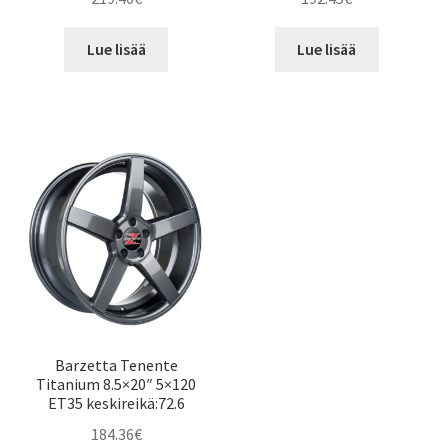
Lue lisää
Lue lisää
Barzetta Tenente
Titanium 8.5×20″ 5×120
ET35 keskireikä:72.6
184.36
€