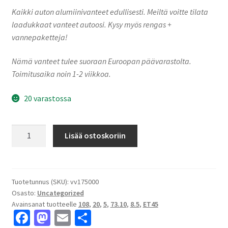
Kaikki auton alumiinivanteet edullisesti. Meiltä voitte tilata
laadukkaat vanteet autoosi. Kysy myös rengas +
vannepaketteja!
Nämä vanteet tulee suoraan Euroopan päävarastolta.
Toimitusaika noin 1-2 viikkoa.
20 varastossa
MM1030
Lisää ostoskoriin
GLOSS
BLACK
POLISHED
8.5x20"
Tuotetunnus (SKU):
vv175000
Osasto:
Uncategorized
5x108
Avainsanat tuotteelle
108
,
20
,
5
,
73.10
,
8.5
,
ET45
ET45
Fa
M
E
S
keskireikä:73.10