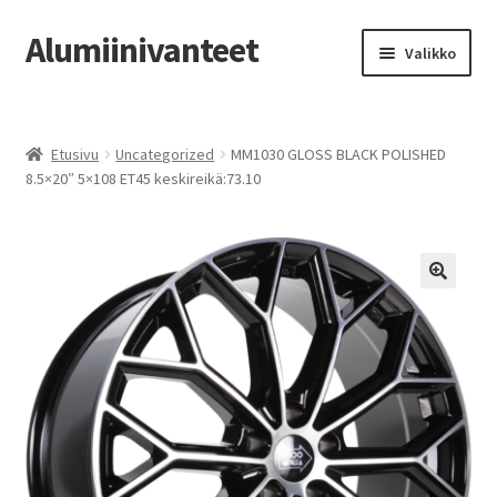
Alumiinivanteet
Siirry
Siirry
Valikko
navigointiin
sisältöön
Etusivu
Etusivu
Uncategorized
MM1030 GLOSS BLACK POLISHED
Kauppa
8.5×20″ 5×108 ET45 keskireikä:73.10
Oma tili
Tilausohjeet
Vanteiden osto-opas
Auton renkaat
Yhteystiedot