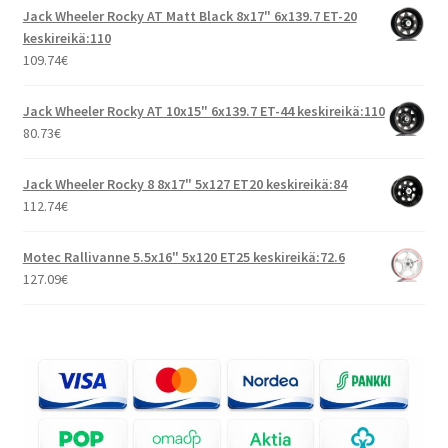
Jack Wheeler Rocky AT Matt Black 8x17" 6x139.7 ET-20
keskireikä:110
109.74
€
Jack Wheeler Rocky AT 10x15" 6x139.7 ET-44 keskireikä:110
80.73
€
Jack Wheeler Rocky 8 8x17" 5x127 ET20 keskireikä:84
112.74
€
Motec Rallivanne 5.5x16" 5x120 ET25 keskireikä:72.6
127.09
€