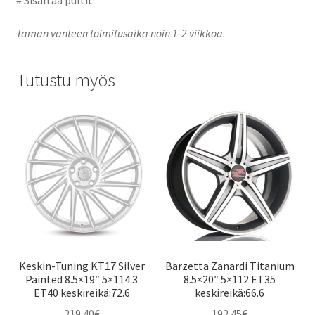
Tämän vanteen toimitusaika noin 1-2 viikkoa.
Tutustu myös
Keskin-Tuning KT17 Silver
Barzetta Zanardi Titanium
Painted 8.5×19″ 5×114.3
8.5×20″ 5×112 ET35
ET40 keskireikä:72.6
keskireikä:66.6
219.40
€
192.45
€