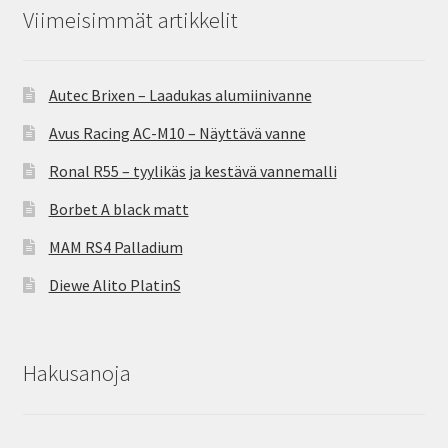
Viimeisimmät artikkelit
Autec Brixen – Laadukas alumiinivanne
Avus Racing AC-M10 – Näyttävä vanne
Ronal R55 – tyylikäs ja kestävä vannemalli
Borbet A black matt
MAM RS4 Palladium
Diewe Alito PlatinS
Hakusanoja