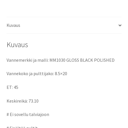
ce
as
m
h
määrä
b
to
ai
ar
o
d
l
e
Kuvaus
o
o
k
n
Kuvaus
Vannemerkki ja malli: MM1030 GLOSS BLACK POLISHED
Vannekoko ja pulttijako: 8.5×20
ET: 45
Keskireikä: 73.10
# Ei sovellu talviajoon
# Sisältää pultit