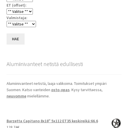
ET (offset):
Valmistaja:
HAE
Alumiinivanteet netistä edullisesti
Alumiinivanteet netistä, laaja valikoima. Toimitukset ympäri
Suomen. Katso vanteiden
osto-opas
. Kysy tarvittaessa,
neuvomme
mielellämme.
Barzetta Capitano 8x18" 5x112 ET35 keskireikä:66.6
128.74
€