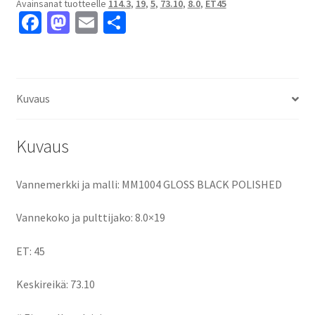
Avainsanat tuotteelle
114.3
,
19
,
5
,
73.10
,
8.0
,
ET45
ET45
Fa
M
E
S
keskireikä:73.10
ce
as
m
h
määrä
b
to
ai
ar
o
d
l
e
Kuvaus
o
o
k
n
Kuvaus
Vannemerkki ja malli: MM1004 GLOSS BLACK POLISHED
Vannekoko ja pulttijako: 8.0×19
ET: 45
Keskireikä: 73.10