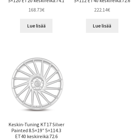
5×120 ET20 keskireikä:74.1
5×112 ET40 keskireikä:72.6
168.73
€
222.14
€
Lue lisää
Lue lisää
Keskin-Tuning KT17 Silver
Painted 8.5×19″ 5×114.3
ET40 keskireikä:72.6