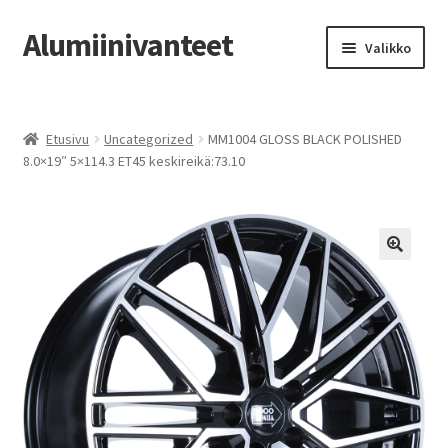
Alumiinivanteet
Siirry
Siirry
Valikko
navigointiin
sisältöön
Etusivu
Etusivu
Uncategorized
MM1004 GLOSS BLACK POLISHED
Kauppa
8.0×19″ 5×114.3 ET45 keskireikä:73.10
Oma tili
Tilausohjeet
Vanteiden osto-opas
Auton renkaat
Yhteystiedot