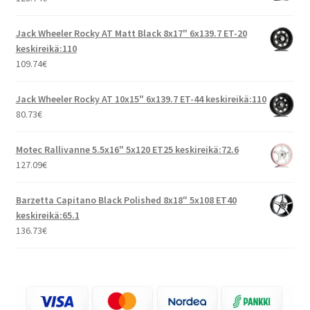
Jack Wheeler Rocky AT Matt Black 8x17" 6x139.7 ET-20
keskireikä:110
109.74
€
Jack Wheeler Rocky AT 10x15" 6x139.7 ET-44 keskireikä:110
80.73
€
Motec Rallivanne 5.5x16" 5x120 ET25 keskireikä:72.6
127.09
€
Barzetta Capitano Black Polished 8x18" 5x108 ET40
keskireikä:65.1
136.73
€