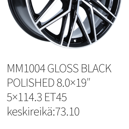
MM1004 GLOSS BLACK
POLISHED 8.0×19″
5×114.3 ET45
keskireikä:73.10