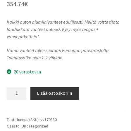
354.74
€
Kaikki auton alumiinivanteet edullisesti. Meiltä voitte tilata
laadukkaat vanteet autoosi. Kysy myös rengas +
vannepaketteja!
Nämä vanteet tulee suoraan Euroopan päävarastolta.
Toimitusaika noin 1-2 viikkoa.
20 varastossa
MM1004
Lisää ostoskoriin
GLOSS
BLACK
POLISHED
8.0x19"
Tuotetunnus (SKU):
vv170880
Osasto:
Uncategorized
5x114.3