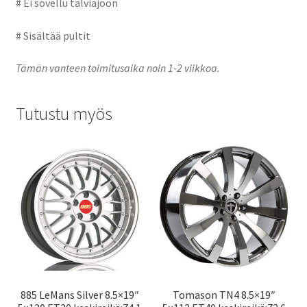
# Ei sovellu talviajoon
# Sisältää pultit
Tämän vanteen toimitusaika noin 1-2 viikkoa.
Tutustu myös
885 LeMans Silver 8.5×19″
Tomason TN4 8.5×19″