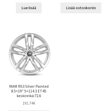
Lue lisää
Lisää ostoskoriin
MAM RS3 Silver Painted
8.5×19″ 5×114.3 ET45
keskireikä:72.6
191.74
€