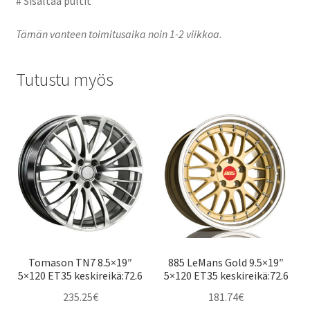
# Sisältää pultit
Tämän vanteen toimitusaika noin 1-2 viikkoa.
Tutustu myös
Tomason TN7 8.5×19″
885 LeMans Gold 9.5×19″
5×120 ET35 keskireikä:72.6
5×120 ET35 keskireikä:72.6
235.25
€
181.74
€