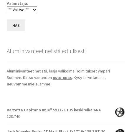
Valmistaja:
HAE
Alumiinivanteet netistä edullisesti
Alumiinivanteet netistä, laaja valikoima. Toimitukset ympäri
Suomen. Katso vanteiden
osto-opas
. Kysy tarvittaessa,
neuvomme
mielellämme.
Barzetta Capitano 8x18" 5x112 ET35 keskireikä:66.6
128.74
€
Jack Wheeler Rocky AT Matt Black 8x17" 6x139.7 ET-20