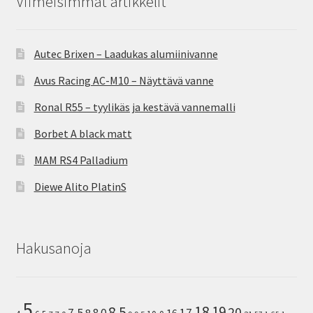
Viimeisimmät artikkelit
Autec Brixen – Laadukas alumiinivanne
Avus Racing AC-M10 – Näyttävä vanne
Ronal R55 – tyylikäs ja kestävä vannemalli
Borbet A black matt
MAM RS4 Palladium
Diewe Alito PlatinS
Hakusanoja
5
8.5
18
19
20
7.5
8.0
17
16