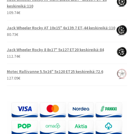
keskireikä:110
109.74
€
Jack Wheeler Rocky AT 10x15" 6x139.7 ET-44 keskireikä:110
80.73
€
Jack Wheeler Rocky 8 8x17" 5x127 ET20 keskireikä:84
112.74
€
Motec Rallivanne 5.5x16" 5x120 ET25 keskireikä:72.6
127.09
€