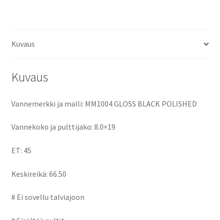
ce
as
m
h
määrä
b
to
ai
ar
o
d
l
e
Kuvaus
o
o
k
n
Kuvaus
Vannemerkki ja malli: MM1004 GLOSS BLACK POLISHED
Vannekoko ja pulttijako: 8.0×19
ET: 45
Keskireikä: 66.50
# Ei sovellu talviajoon