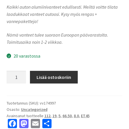
Kaikki auton alumiinivanteet edullisesti. Meiltä voitte tilata
laadukkaat vanteet autoosi. Kysy myös rengas +
vannepaketteja!
Nämä vanteet tulee suoraan Euroopan päävarastolta.
Toimitusaika noin 1-2 viikkoa.
20 varastossa
MM1004
Lisää ostoskoriin
GLOSS
BLACK
POLISHED
8.0x19"
Tuotetunnus (SKU):
vv174997
Osasto:
Uncategorized
5x112
Avainsanat tuotteelle
112
,
19
,
5
,
66.50
,
8.0
,
ET45
ET45
Fa
M
E
S
keskireikä:66.50