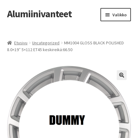
Alumiinivanteet
Siirry
Siirry
Valikko
navigointiin
sisältöön
Etusivu
Etusivu
Uncategorized
MM1004 GLOSS BLACK POLISHED
Kauppa
8.0×19″ 5×112 ET45 keskireikä:66.50
Oma tili
Tilausohjeet
Vanteiden osto-opas
Auton renkaat
Yhteystiedot