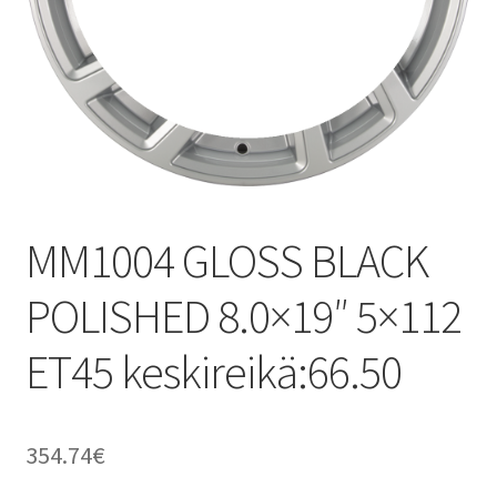
MM1004 GLOSS BLACK
POLISHED 8.0×19″ 5×112
ET45 keskireikä:66.50
354.74
€