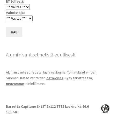
ET (offset):
Valmistaja:
HAE
Alumiinivanteet netistä edullisesti
Alumiinivanteet netistä, laaja valikoima. Toimitukset ympäri
Suomen. Katso vanteiden
osto-opas
. Kysy tarvittaessa,
neuvomme
mielellämme.
Barzetta Capitano 8x18" 5x112 ET35 keskireikä:66.6
128.74
€