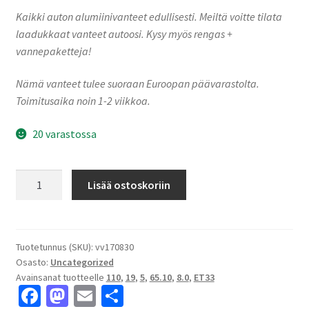
Kaikki auton alumiinivanteet edullisesti. Meiltä voitte tilata
laadukkaat vanteet autoosi. Kysy myös rengas +
vannepaketteja!
Nämä vanteet tulee suoraan Euroopan päävarastolta.
Toimitusaika noin 1-2 viikkoa.
20 varastossa
MM1004
Lisää ostoskoriin
GLOSS
BLACK
POLISHED
8.0x19"
Tuotetunnus (SKU):
vv170830
Osasto:
Uncategorized
5x110
Avainsanat tuotteelle
110
,
19
,
5
,
65.10
,
8.0
,
ET33
ET33
Fa
M
E
S
keskireikä:65.10