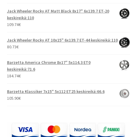
Jack Wheeler Rocky AT Matt Black 8x17" 6x139.7 ET-20
keskireikä:110
109.74
€
Jack Wheeler Rocky AT 10x15" 6x139.7 ET-44 keskireikä:110
80.73
€
Barzetta America Chrome 8x17" 5x114.3 ET0
keskireikä:71.6
184.74
€
Barzetta Klassiker 7x15" 5x112 ET25 keskireikä:66.6
105.90
€