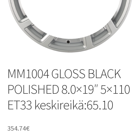
MM1004 GLOSS BLACK
POLISHED 8.0×19″ 5×110
ET33 keskireikä:65.10
354.74
€