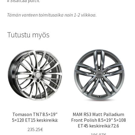
# Sisältää pultit
Tämän vanteen toimitusaika noin 1-2 viikkoa.
Tutustu myös
Tomason TN7 8.5×19″
MAM RS3 Matt Palladium
5×120 ET15 keskireikä:
Front Polish 8.5×19″ 5×108
ET45 keskireikä:72.6
235.25
€
196.07
€