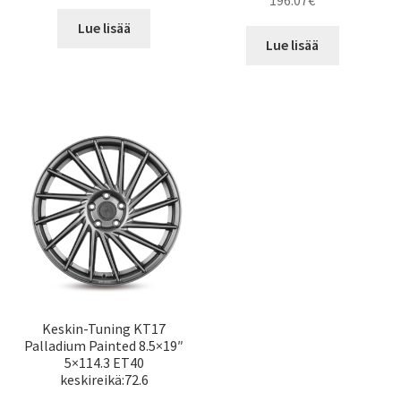
Lue lisää
Lue lisää
Keskin-Tuning KT17
Palladium Painted 8.5×19″
5×114.3 ET40
keskireikä:72.6