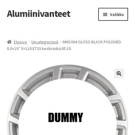
Alumiinivanteet
Siirry
Siirry
Valikko
navigointiin
sisältöön
Etusivu
Etusivu
Uncategorized
MM1004 GLOSS BLACK POLISHED
Kauppa
8.0×19″ 5×110 ET33 keskireikä:65.10
Oma tili
Tilausohjeet
Vanteiden osto-opas
Auton renkaat
Yhteystiedot