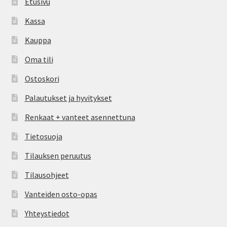
Etusivu
Kassa
Kauppa
Oma tili
Ostoskori
Palautukset ja hyvitykset
Renkaat + vanteet asennettuna
Tietosuoja
Tilauksen peruutus
Tilausohjeet
Vanteiden osto-opas
Yhteystiedot