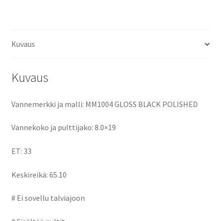
ce
as
m
h
määrä
b
to
ai
ar
o
d
l
e
Kuvaus
o
o
k
n
Kuvaus
Vannemerkki ja malli: MM1004 GLOSS BLACK POLISHED
Vannekoko ja pulttijako: 8.0×19
ET: 33
Keskireikä: 65.10
# Ei sovellu talviajoon