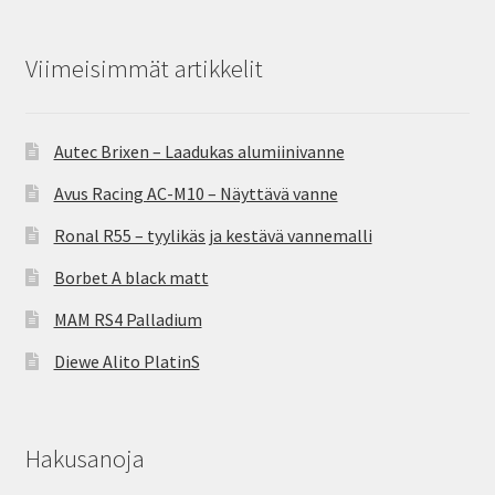
Viimeisimmät artikkelit
Autec Brixen – Laadukas alumiinivanne
Avus Racing AC-M10 – Näyttävä vanne
Ronal R55 – tyylikäs ja kestävä vannemalli
Borbet A black matt
MAM RS4 Palladium
Diewe Alito PlatinS
Hakusanoja