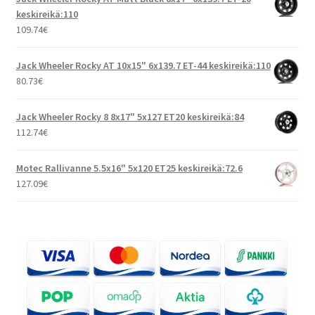
keskireikä:110
109.74
€
Jack Wheeler Rocky AT 10x15" 6x139.7 ET-44 keskireikä:110
80.73
€
Jack Wheeler Rocky 8 8x17" 5x127 ET20 keskireikä:84
112.74
€
Motec Rallivanne 5.5x16" 5x120 ET25 keskireikä:72.6
127.09
€