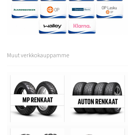
Muut verkkokauppamme