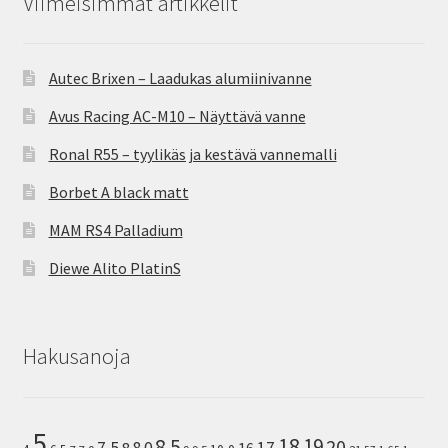
Viimeisimmät artikkelit
Autec Brixen – Laadukas alumiinivanne
Avus Racing AC-M10 – Näyttävä vanne
Ronal R55 – tyylikäs ja kestävä vannemalli
Borbet A black matt
MAM RS4 Palladium
Diewe Alito PlatinS
Hakusanoja
5
8.5
18
19
20