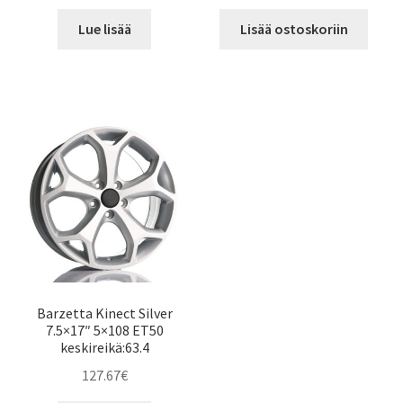
Lue lisää
Lisää ostoskoriin
Barzetta Kinect Silver
7.5×17″ 5×108 ET50
keskireikä:63.4
127.67
€