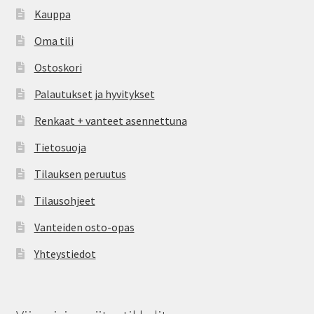
Kauppa
Oma tili
Ostoskori
Palautukset ja hyvitykset
Renkaat + vanteet asennettuna
Tietosuoja
Tilauksen peruutus
Tilausohjeet
Vanteiden osto-opas
Yhteystiedot