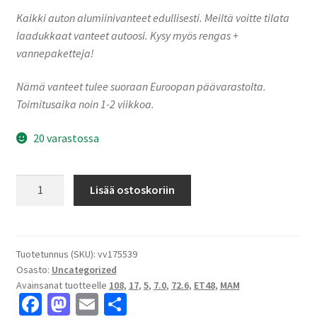
Kaikki auton alumiinivanteet edullisesti. Meiltä voitte tilata
laadukkaat vanteet autoosi. Kysy myös rengas +
vannepaketteja!
Nämä vanteet tulee suoraan Euroopan päävarastolta.
Toimitusaika noin 1-2 viikkoa.
20 varastossa
MAM
Lisää ostoskoriin
W4
Silver
Painted
7.0x17"
Tuotetunnus (SKU):
vv175539
Osasto:
Uncategorized
5x108
Avainsanat tuotteelle
108
,
17
,
5
,
7.0
,
72.6
,
ET48
,
MAM
ET48
Fa
M
E
S
keskireikä:72.6