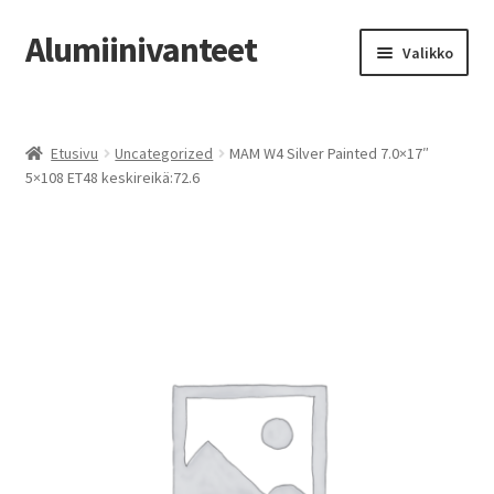
Alumiinivanteet
Siirry
Siirry
Valikko
navigointiin
sisältöön
Etusivu
Etusivu
Uncategorized
MAM W4 Silver Painted 7.0×17″
Kauppa
5×108 ET48 keskireikä:72.6
Oma tili
Tilausohjeet
Vanteiden osto-opas
Auton renkaat
Yhteystiedot