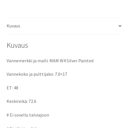
ce
as
m
h
määrä
b
to
ai
ar
o
d
l
e
Kuvaus
o
o
k
n
Kuvaus
Vannemerkki ja malli: MAM W4 Silver Painted
Vannekoko ja pulttijako: 7.0×17
ET: 48
Keskireikä: 72.6
# Ei sovellu talviajoon