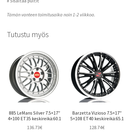
# Sisältää pultit
Tämän vanteen toimitusaika noin 1-2 viikkoa.
Tutustu myös
885 LeMans Silver 7.5×17″
Barzetta Vizioso 7.5×17″
4×100 ET35 keskireikä:60.1
5×108 ET40 keskireikä:65.1
136.73
€
128.74
€