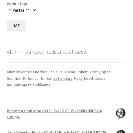
Valmistaja:
HAE
Alumiinivanteet netistä edullisesti
Alumiinivanteet netistä, laaja valikoima. Toimitukset ympäri
Suomen. Katso vanteiden
osto-opas
. Kysy tarvittaessa,
neuvomme
mielellämme.
Barzetta Capitano 8x18" 5x112 ET35 keskireikä:66.6
128.74
€
Jack Wheeler Rocky AT Matt Black 8x17" 6x139.7 ET-20