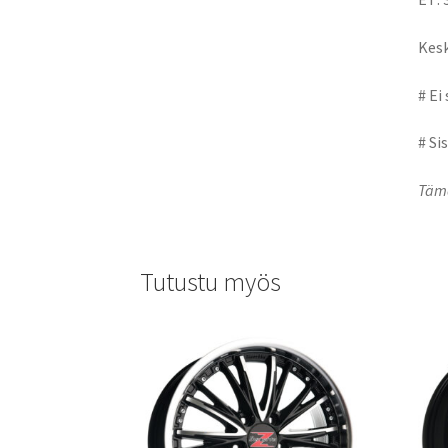
Kesk
# Ei
# Si
Tämä
Tutustu myös