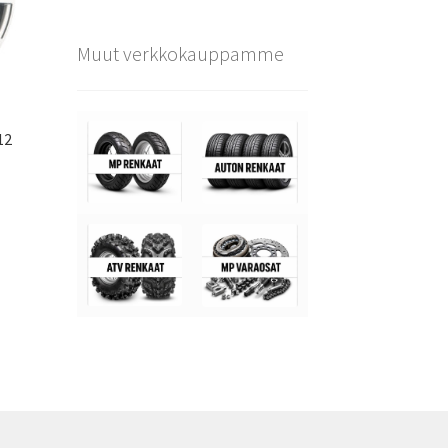
Muut verkkokauppamme
12