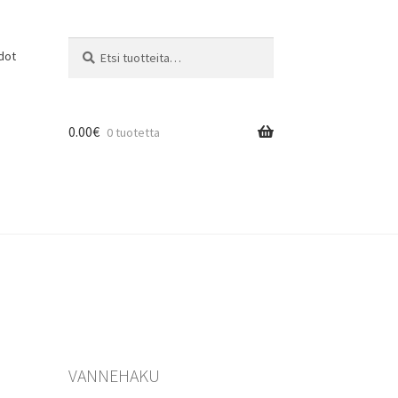
Etsi:
Haku
dot
0.00
€
0 tuotetta
VANNEHAKU