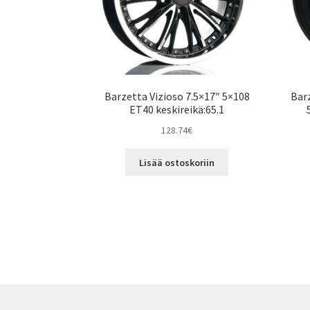
Barzetta Vizioso 7.5×17″ 5×108
Bar
ET40 keskireikä:65.1
128.74
€
Lisää ostoskoriin