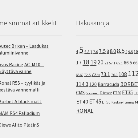
meisimmät artikkelit
Hakusanoja
Autec Brixen – Laadukas
5
8.5
7.5
8.0
8
10
4
6.5
7
7.0
9
9.5
alumiinivanne
18
19
20
17
66.5
66
21
57.1
65.1
Avus Racing AC-M10 –
Näyttävä vanne
11
73.1
108
72.6
72.5
66.60
76.0
Ronal R55 – tyylikäs ja
114.3
BORBE
120
Barracuda
kestävä vannemalli
ET35
CMS
Diewe
ET30
ET
Corspeed
ET45
ET40
Borbet A black matt
M
ET50
Keskin-Tuning
RONAL
MAM RS4 Palladium
Diewe Alito PlatinS