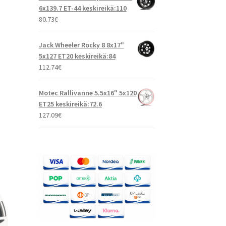
6x139.7 ET-44 keskireikä:110
80.73
€
Jack Wheeler Rocky 8 8x17"
5x127 ET20 keskireikä:84
112.74
€
Motec Rallivanne 5.5x16" 5x120
ET25 keskireikä:72.6
127.09
€