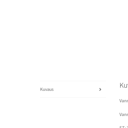
Ku
Kuvaus
Vann
Vann
ET: 