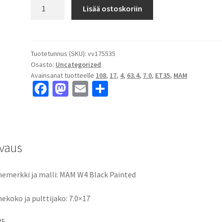
MAM
Lisää ostoskoriin
W4
Black
Painted
7.0x17"
Tuotetunnus (SKU):
vv175535
Osasto:
Uncategorized
4x108
Avainsanat tuotteelle
108
,
17
,
4
,
63.4
,
7.0
,
ET35
,
MAM
ET35
Fa
M
E
S
keskireikä:63.4
ce
as
m
h
määrä
b
to
ai
ar
o
d
l
e
vaus
o
o
k
n
emerkki ja malli: MAM W4 Black Painted
ekoko ja pulttijako: 7.0×17
35