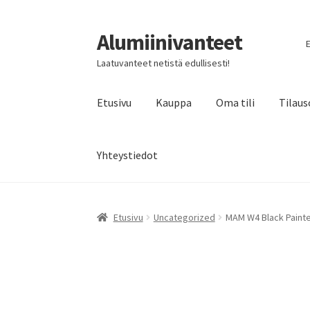
Alumiinivanteet
Siirry
Siirry
E
navigointiin
sisältöön
Laatuvanteet netistä edullisesti!
Etusivu
Kauppa
Oma tili
Tilaus
Yhteystiedot
Etusivu
Uncategorized
MAM W4 Black Painte