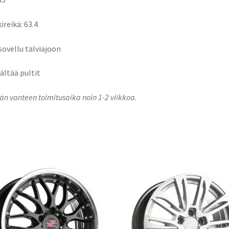
ireikä: 63.4
 sovellu talviajoon
sältää pultit
n vanteen toimitusaika noin 1-2 viikkoa.