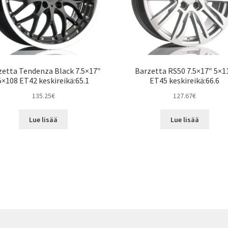
zetta Tendenza Black 7.5×17″
Barzetta RS50 7.5×17″ 5×1
5×108 ET42 keskireikä:65.1
ET45 keskireikä:66.6
135.25
€
127.67
€
Lue lisää
Lue lisää