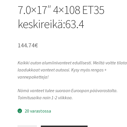
7.0×17″ 4×108 ET35
keskireikä:63.4
144.74
€
Kaikki auton alumiinivanteet edullisesti. Meiltä voitte tilat
laadukkaat vanteet autoosi. Kysy myös rengas +
vannepaketteja!
Nämä vanteet tulee suoraan Euroopan päävarastolta.
Toimitusaika noin 1-2 viikkoa.
20 varastossa