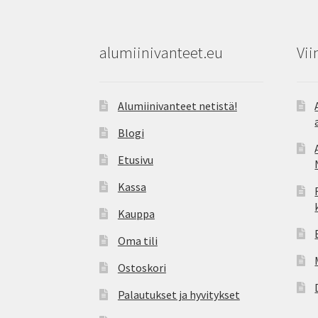
alumiinivanteet.eu
Vii
Alumiinivanteet netistä!
Blogi
Etusivu
Kassa
Kauppa
Oma tili
Ostoskori
Palautukset ja hyvitykset