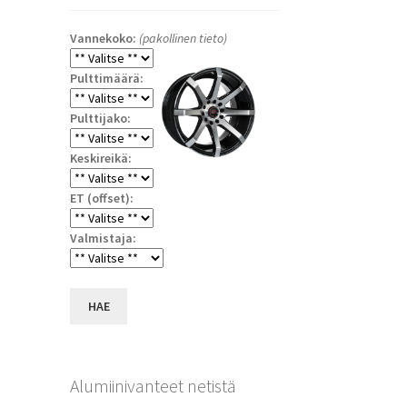
Vannekoko:
(pakollinen tieto)
Pulttimäärä:
Pulttijako:
Keskireikä:
ET (offset):
a
Valmistaja:
HAE
Alumiinivanteet netistä