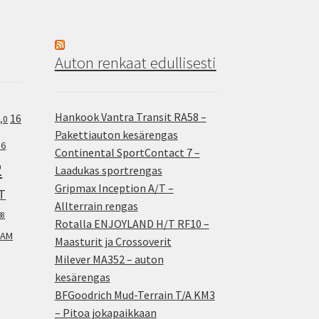
Auton renkaat edullisesti
Hankook Vantra Transit RA58 –
16
,0
Pakettiauton kesärengas
.6
Continental SportContact 7 –
2
Laadukas sportrengas
Gripmax Inception A/T –
T
Allterrain rengas
38
Rotalla ENJOYLAND H/T RF10 –
AM
Maasturit ja Crossoverit
Milever MA352 – auton
kesärengas
BFGoodrich Mud-Terrain T/A KM3
– Pitoa jokapaikkaan