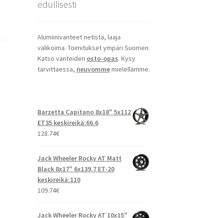
edullisesti
Alumiinivanteet netistä, laaja
valikoima. Toimitukset ympäri Suomen.
Katso vanteiden
osto-opas
. Kysy
tarvittaessa,
neuvomme
mielellämme.
Barzetta Capitano 8x18" 5x112
ET35 keskireikä:66.6
128.74
€
Jack Wheeler Rocky AT Matt
Black 8x17" 6x139.7 ET-20
keskireikä:110
109.74
€
Jack Wheeler Rocky AT 10x15"