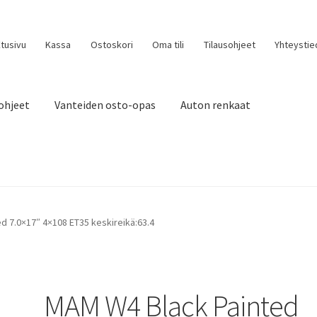
tusivu
Kassa
Ostoskori
Oma tili
Tilausohjeet
Yhteystie
ohjeet
Vanteiden osto-opas
Auton renkaat
d 7.0×17″ 4×108 ET35 keskireikä:63.4
MAM W4 Black Painted