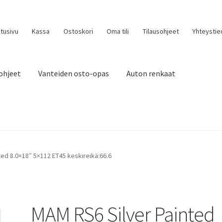
tusivu
Kassa
Ostoskori
Oma tili
Tilausohjeet
Yhteystie
ohjeet
Vanteiden osto-opas
Auton renkaat
ed 8.0×18″ 5×112 ET45 keskireikä:66.6
MAM RS6 Silver Painted