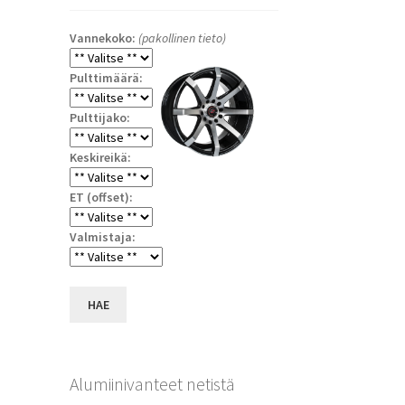
Vannekoko:
(pakollinen tieto)
Pulttimäärä:
Pulttijako:
Keskireikä:
ET (offset):
a
Valmistaja:
HAE
Alumiinivanteet netistä