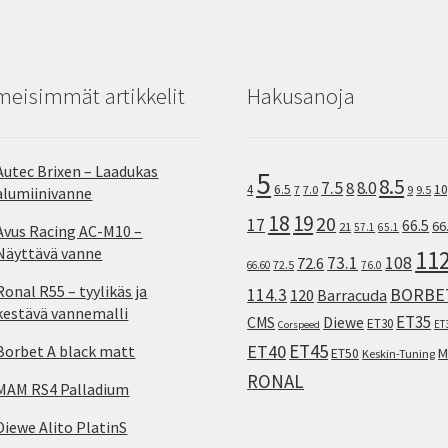
meisimmät artikkelit
Hakusanoja
Autec Brixen – Laadukas
5
8.5
7.5
8.0
8
10
4
6.5
7
7.0
9
9.5
alumiinivanne
18
19
20
17
66.5
66
21
57.1
65.1
Avus Racing AC-M10 –
Näyttävä vanne
11
73.1
108
72.6
72.5
66.60
76.0
Ronal R55 – tyylikäs ja
114.3
BORBE
120
Barracuda
kestävä vannemalli
ET35
CMS
Diewe
ET30
ET
Corspeed
ET45
ET40
Borbet A black matt
M
ET50
Keskin-Tuning
RONAL
MAM RS4 Palladium
Diewe Alito PlatinS