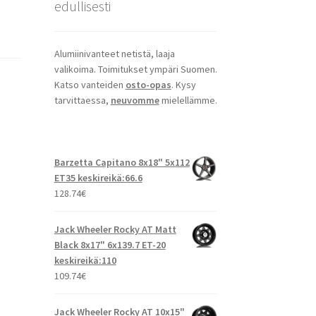
edullisesti
Alumiinivanteet netistä, laaja
valikoima. Toimitukset ympäri Suomen.
Katso vanteiden
osto-opas
. Kysy
tarvittaessa,
neuvomme
mielellämme.
Barzetta Capitano 8x18" 5x112
ET35 keskireikä:66.6
128.74
€
Jack Wheeler Rocky AT Matt
Black 8x17" 6x139.7 ET-20
keskireikä:110
109.74
€
Jack Wheeler Rocky AT 10x15"