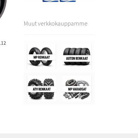
Muut verkkokauppamme
112