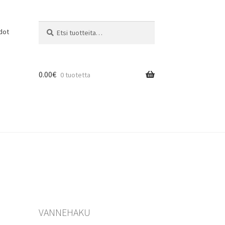
Etsi:
Haku
dot
0.00
€
0 tuotetta
VANNEHAKU