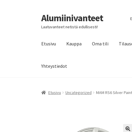
Alumiinivanteet
Siirry
Siirry
E
navigointiin
sisältöön
Laatuvanteet netistä edullisesti!
Etusivu
Kauppa
Oma tili
Tilaus
Yhteystiedot
Etusivu
Uncategorized
MAM RS6 Silver Paint