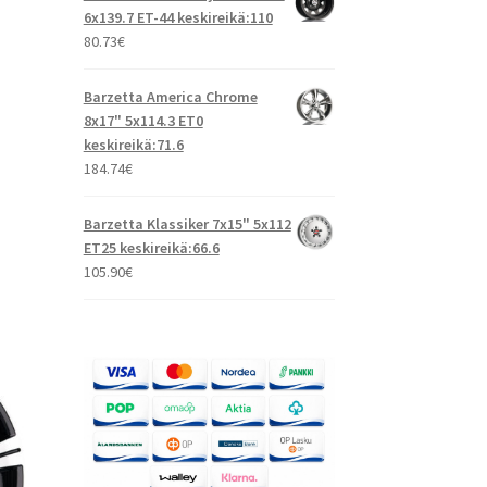
6x139.7 ET-44 keskireikä:110
80.73
€
Barzetta America Chrome
8x17" 5x114.3 ET0
keskireikä:71.6
184.74
€
Barzetta Klassiker 7x15" 5x112
ET25 keskireikä:66.6
105.90
€