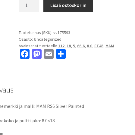
MAM
Lisää ostoskoriin
RS6
Silver
Painted
8.0x18"
Tuotetunnus (SKU):
vv175593
Osasto:
Uncategorized
5x112
Avainsanat tuotteelle
112
,
18
,
5
,
66.6
,
8.0
,
ET45
,
MAM
ET45
Fa
M
E
S
keskireikä:66.6
ce
as
m
h
määrä
b
to
ai
ar
o
d
l
e
vaus
o
o
k
n
emerkki ja malli: MAM RS6 Silver Painted
ekoko ja pulttijako: 8.0×18
45