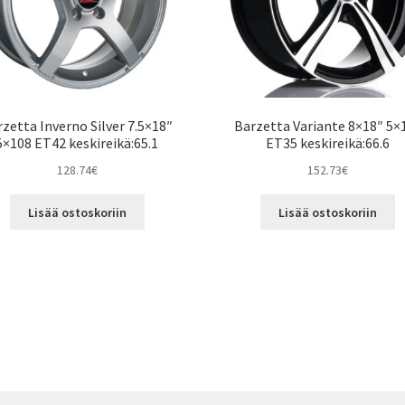
zetta Inverno Silver 7.5×18″
Barzetta Variante 8×18″ 5×
5×108 ET42 keskireikä:65.1
ET35 keskireikä:66.6
128.74
€
152.73
€
Lisää ostoskoriin
Lisää ostoskoriin