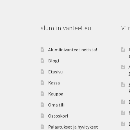
alumiinivanteet.eu
Vii
Alumiinivanteet netistä!
Blogi
Etusivu
Kassa
Kauppa
Oma tili
Ostoskori
Palautukset ja hyvitykset