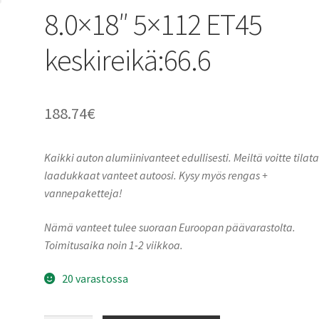
8.0×18″ 5×112 ET45
keskireikä:66.6
188.74
€
Kaikki auton alumiinivanteet edullisesti. Meiltä voitte tilat
laadukkaat vanteet autoosi. Kysy myös rengas +
vannepaketteja!
Nämä vanteet tulee suoraan Euroopan päävarastolta.
Toimitusaika noin 1-2 viikkoa.
20 varastossa