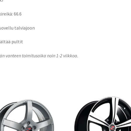
ireikä: 66.6
 sovellu talviajoon
sältää pultit
n vanteen toimitusaika noin 1-2 viikkoa.