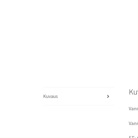
Ku
Kuvaus
Vann
Vann
ET: 