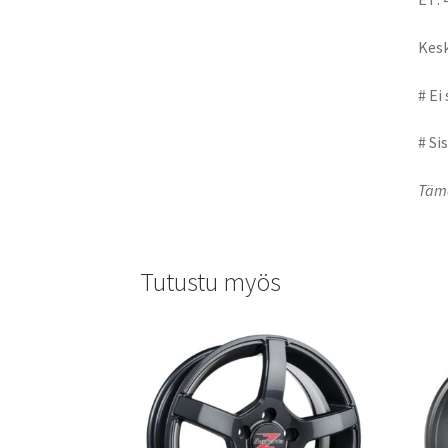
Kesk
# Ei
# Si
Tämä
Tutustu myös