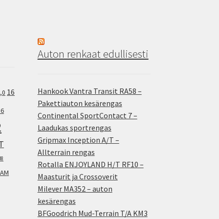
Auton renkaat edullisesti
Hankook Vantra Transit RA58 –
16
,0
Pakettiauton kesärengas
.6
Continental SportContact 7 –
2
Laadukas sportrengas
Gripmax Inception A/T –
T
Allterrain rengas
38
Rotalla ENJOYLAND H/T RF10 –
AM
Maasturit ja Crossoverit
Milever MA352 – auton
kesärengas
BFGoodrich Mud-Terrain T/A KM3