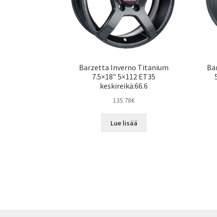
Barzetta Inverno Titanium
Bar
7.5×18″ 5×112 ET35
keskireikä:66.6
135.78
€
Lue lisää