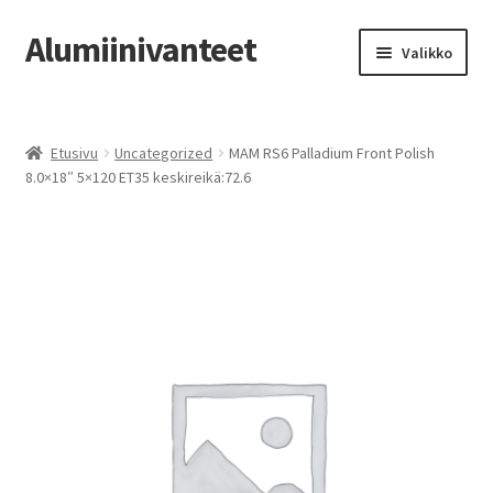
Alumiinivanteet
Siirry
Siirry
Valikko
navigointiin
sisältöön
Etusivu
Etusivu
Uncategorized
MAM RS6 Palladium Front Polish
Kauppa
8.0×18″ 5×120 ET35 keskireikä:72.6
Oma tili
Tilausohjeet
Vanteiden osto-opas
Auton renkaat
Yhteystiedot