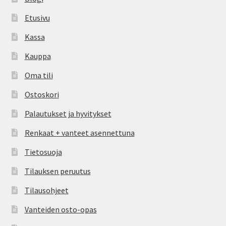
Etusivu
Kassa
Kauppa
Oma tili
Ostoskori
Palautukset ja hyvitykset
Renkaat + vanteet asennettuna
Tietosuoja
Tilauksen peruutus
Tilausohjeet
Vanteiden osto-opas