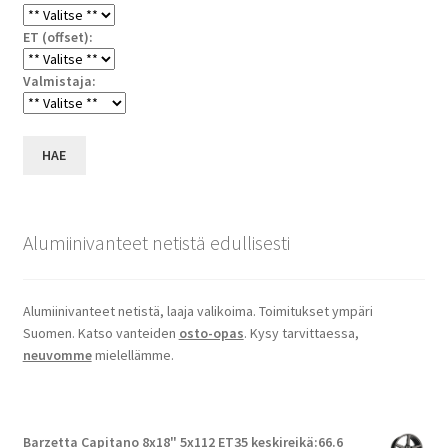
ET (offset):
Valmistaja:
HAE
Alumiinivanteet netistä edullisesti
Alumiinivanteet netistä, laaja valikoima. Toimitukset ympäri
Suomen. Katso vanteiden
osto-opas
. Kysy tarvittaessa,
neuvomme
mielellämme.
Barzetta Capitano 8x18" 5x112 ET35 keskireikä:66.6