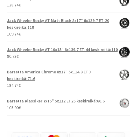
128.74
€
Jack Wheeler Rocky AT Matt Black 8x17" 6x139.7 ET-20
keskireikä:110
109.74
€
Jack Wheeler Rocky AT 10x15" 6x139.7 ET-44 keskireikä:110
80.73
€
Barzetta America Chrome 8x17" 5x114.3 ET0
keskireikä:71.6
184.74
€
Barzetta Klassiker 7x15" 5x112 ET25 keskireikä:66.6
105.90
€