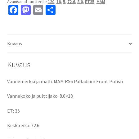
Avainsanat tuotteelle
120
,
18
,
5
,
72.6
,
8.0
,
ET35
,
MAM
5x120
Fa
M
E
S
ET35
ce
as
m
h
keskireikä:72.6
määrä
b
to
ai
ar
o
d
l
e
Kuvaus
o
o
k
n
Kuvaus
Vannemerkki ja malli: MAM RS6 Palladium Front Polish
Vannekoko ja pulttijako: 8.0×18
ET: 35
Keskireikä: 72.6