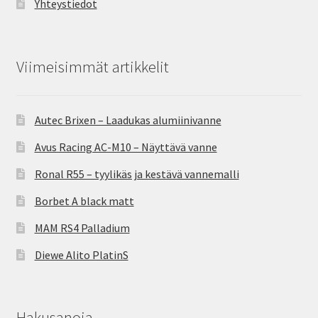
Yhteystiedot
Viimeisimmät artikkelit
Autec Brixen – Laadukas alumiinivanne
Avus Racing AC-M10 – Näyttävä vanne
Ronal R55 – tyylikäs ja kestävä vannemalli
Borbet A black matt
MAM RS4 Palladium
Diewe Alito PlatinS
Hakusanoja