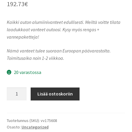
192.73
€
Kaikki auton alumiinivanteet edullisesti. Meiltä voitte tilata
laadukkaat vanteet autoosi. Kysy myös rengas +
vannepaketteja!
Nämä vanteet tulee suoraan Euroopan päävarastolta.
Toimitusaika noin 1-2 viikkoa.
20 varastossa
MAM
Lisää ostoskoriin
RS6
Palladium
Front
Polish
Tuotetunnus (SKU):
vv175608
Osasto:
Uncategorized
8.0x18"