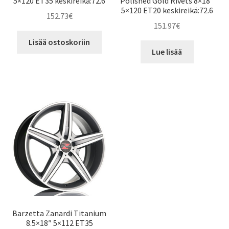
5×120 ET35 keskireikä:72.6
Polished Gold Rivets 8×18″
5×120 ET20 keskireikä:72.6
152.73
€
151.97
€
Lisää ostoskoriin
Lue lisää
Barzetta Zanardi Titanium
8.5×18″ 5×112 ET35