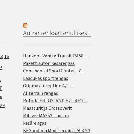
Auton renkaat edullisesti
Hankook Vantra Transit RA58 –
16
,0
Pakettiauton kesärengas
.6
Continental SportContact 7 –
2
Laadukas sportrengas
Gripmax Inception A/T –
T
Allterrain rengas
38
Rotalla ENJOYLAND H/T RF10 –
AM
Maasturit ja Crossoverit
Milever MA352 – auton
kesärengas
BFGoodrich Mud-Terrain T/A KM3