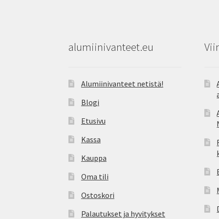
alumiinivanteet.eu
Vii
Alumiinivanteet netistä!
Blogi
Etusivu
Kassa
Kauppa
Oma tili
Ostoskori
Palautukset ja hyvitykset