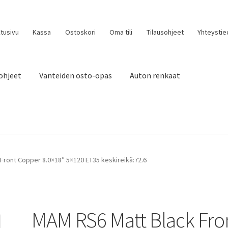
tusivu
Kassa
Ostoskori
Oma tili
Tilausohjeet
Yhteystie
ohjeet
Vanteiden osto-opas
Auton renkaat
Front Copper 8.0×18″ 5×120 ET35 keskireikä:72.6
MAM RS6 Matt Black Fro