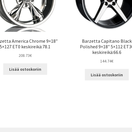
zetta America Chrome 9×18″
Barzetta Capitano Black
5×127 ET0 keskireikä:78.1
Polished 9×18″ 5×112 ET3
keskireikä:66.6
208.73
€
144.74
€
Lisää ostoskoriin
Lisää ostoskoriin