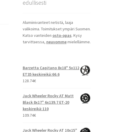
edullisesti
Alumiinivanteet netistä, laaja
valikoima. Toimitukset ympäri Suomen.
Katso vanteiden
osto-opas
. Kysy
tarvittaessa,
neuvomme
mielellämme.
Barzetta Capitano 8x18" 5x112
ET35 keskireikä:66.6
128.74
€
Jack Wheeler Rocky AT Matt
Black 8x17" 6x139.7 ET-20
keskireikä:110
109.74
€
Jack Wheeler Rocky AT 10x15"