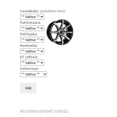
Vannekoko:
(pakollinen tieto)
Pulttimäärä:
Pulttijako:
Keskireikä:
ET (offset):
a
Valmistaja:
HAE
Alumiinivanteet netistä