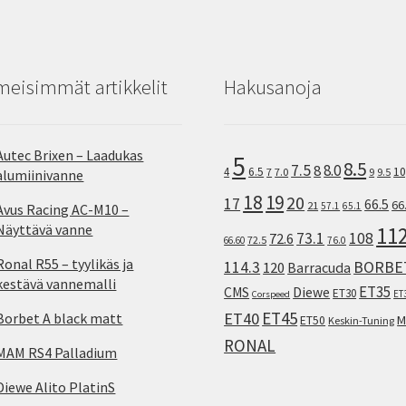
meisimmät artikkelit
Hakusanoja
Autec Brixen – Laadukas
5
8.5
7.5
8.0
8
10
4
6.5
7
7.0
9
9.5
alumiinivanne
18
19
20
17
66.5
66
21
57.1
65.1
Avus Racing AC-M10 –
Näyttävä vanne
11
73.1
108
72.6
72.5
66.60
76.0
Ronal R55 – tyylikäs ja
114.3
BORBE
120
Barracuda
kestävä vannemalli
ET35
CMS
Diewe
ET30
ET
Corspeed
ET45
ET40
Borbet A black matt
M
ET50
Keskin-Tuning
RONAL
MAM RS4 Palladium
Diewe Alito PlatinS