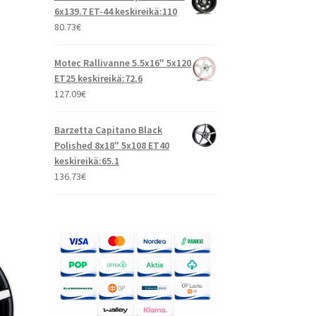
6x139.7 ET-44 keskireikä:110
80.73
€
Motec Rallivanne 5.5x16" 5x120
ET25 keskireikä:72.6
127.09
€
Barzetta Capitano Black
Polished 8x18" 5x108 ET40
keskireikä:65.1
136.73
€