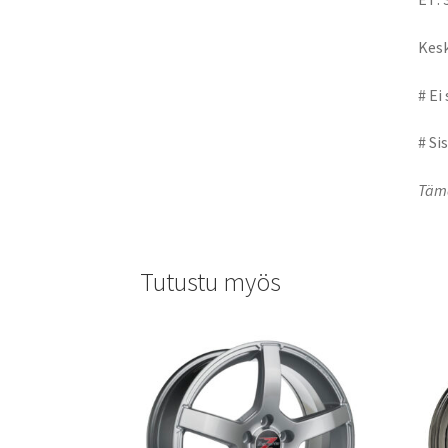
Kesk
# Ei
# Si
Tämä
Tutustu myös