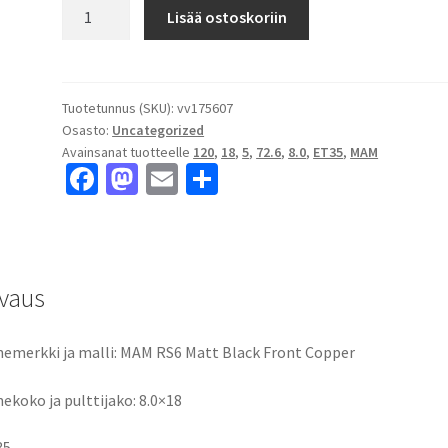
MAM
Lisää ostoskoriin
RS6
Matt
Black
Front
Tuotetunnus (SKU):
vv175607
Osasto:
Uncategorized
Copper
Avainsanat tuotteelle
120
,
18
,
5
,
72.6
,
8.0
,
ET35
,
MAM
8.0x18"
Fa
M
E
S
5x120
ce
as
m
h
ET35
keskireikä:72.6
b
to
ai
ar
määrä
o
d
l
e
vaus
o
o
k
n
emerkki ja malli: MAM RS6 Matt Black Front Copper
ekoko ja pulttijako: 8.0×18
35