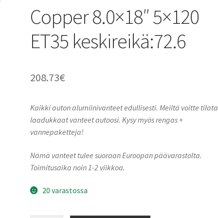
Copper 8.0×18″ 5×120
ET35 keskireikä:72.6
208.73
€
Kaikki auton alumiinivanteet edullisesti. Meiltä voitte tilat
laadukkaat vanteet autoosi. Kysy myös rengas +
vannepaketteja!
Nämä vanteet tulee suoraan Euroopan päävarastolta.
Toimitusaika noin 1-2 viikkoa.
20 varastossa