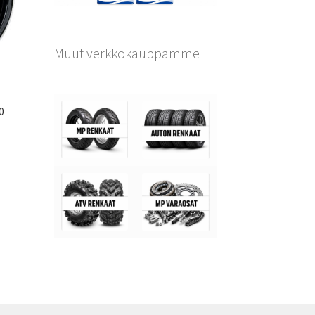
Muut verkkokauppamme
0