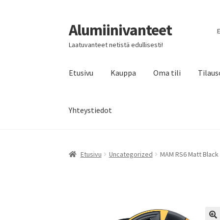
Alumiinivanteet
Siirry
Siirry
E
navigointiin
sisältöön
Laatuvanteet netistä edullisesti!
Etusivu
Kauppa
Oma tili
Tilaus
Yhteystiedot
Etusivu
Uncategorized
MAM RS6 Matt Black 