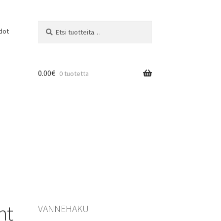
Etsi:
Haku
dot
0.00
€
0 tuotetta
nt
VANNEHAKU