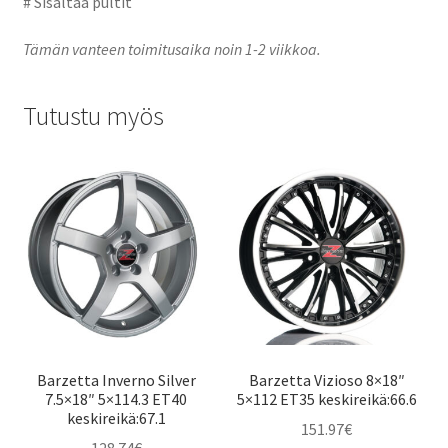
# Sisältää pultit
Tämän vanteen toimitusaika noin 1-2 viikkoa.
Tutustu myös
Barzetta Inverno Silver
Barzetta Vizioso 8×18″
7.5×18″ 5×114.3 ET40
5×112 ET35 keskireikä:66.6
keskireikä:67.1
151.97
€