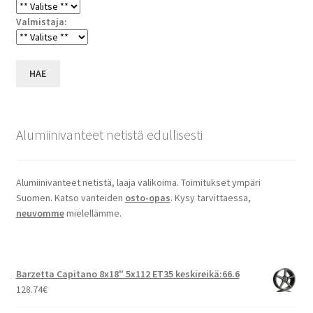
Valmistaja:
HAE
Alumiinivanteet netistä edullisesti
Alumiinivanteet netistä, laaja valikoima. Toimitukset ympäri
Suomen. Katso vanteiden
osto-opas
. Kysy tarvittaessa,
neuvomme
mielellämme.
Barzetta Capitano 8x18" 5x112 ET35 keskireikä:66.6
128.74
€