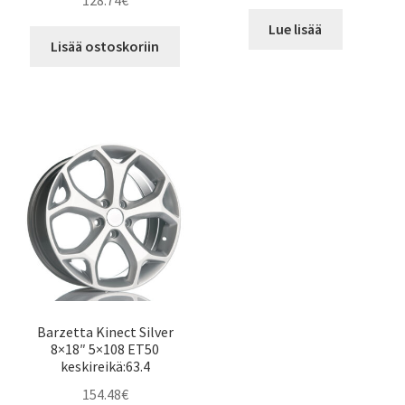
128.74
€
Lue lisää
Lisää ostoskoriin
Barzetta Kinect Silver
8×18″ 5×108 ET50
keskireikä:63.4
154.48
€