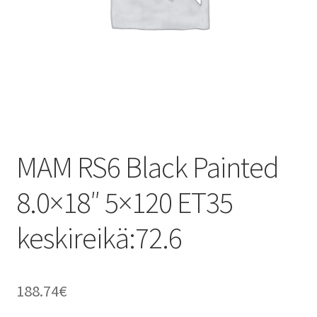
MAM RS6 Black Painted
8.0×18″ 5×120 ET35
keskireikä:72.6
188.74
€