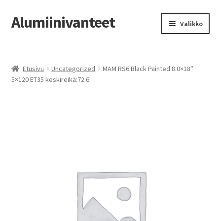
Alumiinivanteet
Siirry
Siirry
Valikko
navigointiin
sisältöön
Etusivu
Etusivu
Uncategorized
MAM RS6 Black Painted 8.0×18″
Kauppa
5×120 ET35 keskireikä:72.6
Oma tili
Tilausohjeet
Vanteiden osto-opas
Auton renkaat
Yhteystiedot