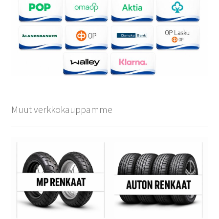
Muut verkkokauppamme