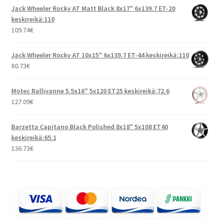
Jack Wheeler Rocky AT Matt Black 8x17" 6x139.7 ET-20
keskireikä:110
109.74
€
Jack Wheeler Rocky AT 10x15" 6x139.7 ET-44 keskireikä:110
80.73
€
Motec Rallivanne 5.5x16" 5x120 ET25 keskireikä:72.6
127.09
€
Barzetta Capitano Black Polished 8x18" 5x108 ET40
keskireikä:65.1
136.73
€