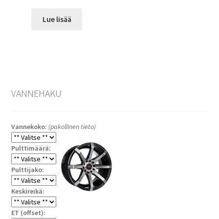
Lue lisää
VANNEHAKU
Vannekoko:
(pakollinen tieto)
Pulttimäärä:
Pulttijako:
Keskireikä:
ET (offset):