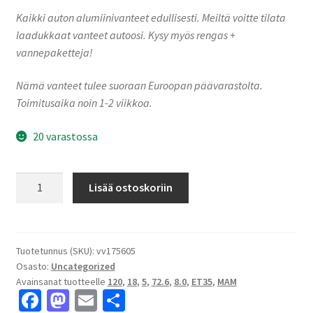
Kaikki auton alumiinivanteet edullisesti. Meiltä voitte tilata
laadukkaat vanteet autoosi. Kysy myös rengas +
vannepaketteja!
Nämä vanteet tulee suoraan Euroopan päävarastolta.
Toimitusaika noin 1-2 viikkoa.
20 varastossa
MAM
Lisää ostoskoriin
RS6
Black
Painted
8.0x18"
Tuotetunnus (SKU):
vv175605
Osasto:
Uncategorized
5x120
Avainsanat tuotteelle
120
,
18
,
5
,
72.6
,
8.0
,
ET35
,
MAM
ET35
Fa
M
E
S
keskireikä:72.6