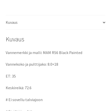
ce
as
m
h
määrä
b
to
ai
ar
o
d
l
e
Kuvaus
o
o
k
n
Kuvaus
Vannemerkki ja malli: MAM RS6 Black Painted
Vannekoko ja pulttijako: 8.0×18
ET: 35
Keskireikä: 72.6
# Ei sovellu talviajoon