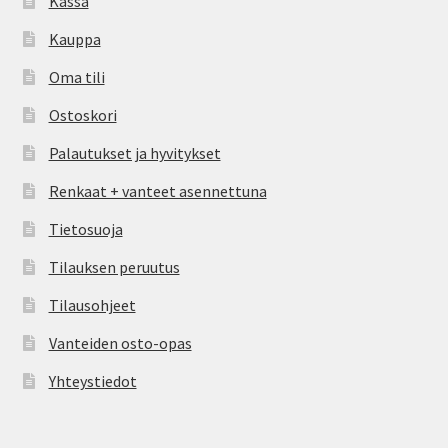
Kassa
Kauppa
Oma tili
Ostoskori
Palautukset ja hyvitykset
Renkaat + vanteet asennettuna
Tietosuoja
Tilauksen peruutus
Tilausohjeet
Vanteiden osto-opas
Yhteystiedot