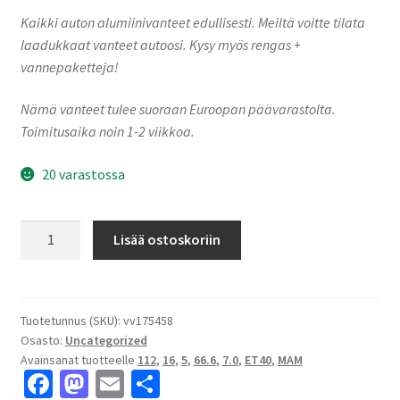
Kaikki auton alumiinivanteet edullisesti. Meiltä voitte tilata
laadukkaat vanteet autoosi. Kysy myös rengas +
vannepaketteja!
Nämä vanteet tulee suoraan Euroopan päävarastolta.
Toimitusaika noin 1-2 viikkoa.
20 varastossa
MAM
Lisää ostoskoriin
RS6
Black
Painted
7.0x16"
Tuotetunnus (SKU):
vv175458
Osasto:
Uncategorized
5x112
Avainsanat tuotteelle
112
,
16
,
5
,
66.6
,
7.0
,
ET40
,
MAM
ET40
Fa
M
E
S
keskireikä:66.6