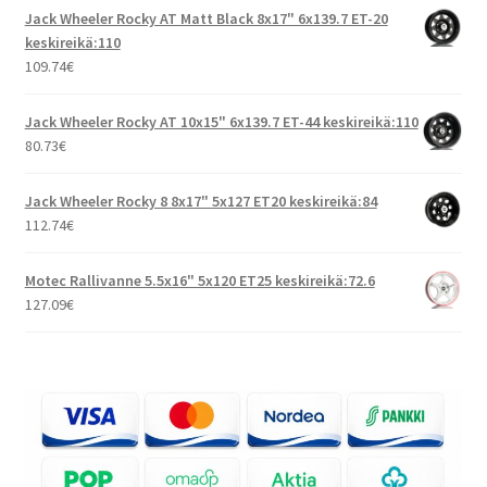
Jack Wheeler Rocky AT Matt Black 8x17" 6x139.7 ET-20
keskireikä:110
109.74
€
Jack Wheeler Rocky AT 10x15" 6x139.7 ET-44 keskireikä:110
80.73
€
Jack Wheeler Rocky 8 8x17" 5x127 ET20 keskireikä:84
112.74
€
Motec Rallivanne 5.5x16" 5x120 ET25 keskireikä:72.6
127.09
€