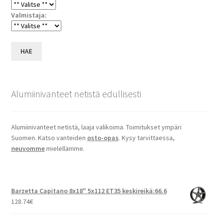
Valmistaja:
HAE
Alumiinivanteet netistä edullisesti
Alumiinivanteet netistä, laaja valikoima. Toimitukset ympäri
Suomen. Katso vanteiden
osto-opas
. Kysy tarvittaessa,
neuvomme
mielellämme.
Barzetta Capitano 8x18" 5x112 ET35 keskireikä:66.6
128.74
€