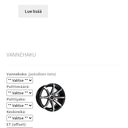
Lue lisää
VANNEHAKU
Vannekoko:
(pakollinen tieto)
Pulttimäärä:
Pulttijako:
Keskireikä:
ET (offset):