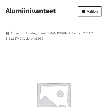
Alumiinivanteet
Siirry
Siirry
Valikko
navigointiin
sisältöön
Etusivu
Etusivu
Uncategorized
MAM RS6 Black Painted 7.0×16″
Kauppa
5×112 ET40 keskireikä:66.6
Oma tili
Tilausohjeet
Vanteiden osto-opas
Auton renkaat
Yhteystiedot