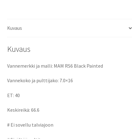
ce
as
m
h
määrä
b
to
ai
ar
o
d
l
e
Kuvaus
o
o
k
n
Kuvaus
Vannemerkki ja malli: MAM RS6 Black Painted
Vannekoko ja pulttijako: 7.0×16
ET: 40
Keskireikä: 66.6
# Ei sovellu talviajoon