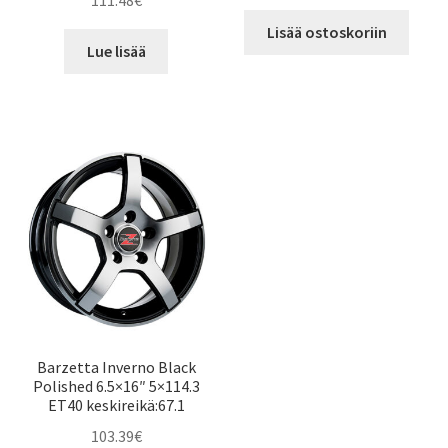
111.48
€
Lisää ostoskoriin
Lue lisää
Barzetta Inverno Black
Polished 6.5×16″ 5×114.3
ET40 keskireikä:67.1
103.39
€