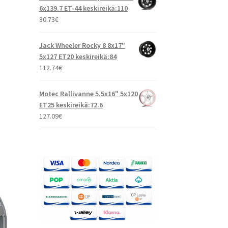
6x139.7 ET-44 keskireikä:110
80.73
€
Jack Wheeler Rocky 8 8x17"
5x127 ET20 keskireikä:84
112.74
€
Motec Rallivanne 5.5x16" 5x120
ET25 keskireikä:72.6
127.09
€