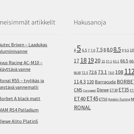
meisimmät artikkelit
Hakusanoja
Autec Brixen – Laadukas
5
8.5
7.5
8.0
8
10
4
6.5
7
7.0
9
9.5
alumiinivanne
18
19
20
17
66.5
66
21
57.1
65.1
Avus Racing AC-M10 –
Näyttävä vanne
11
73.1
108
72.6
72.5
66.60
76.0
Ronal R55 – tyylikäs ja
114.3
BORBE
120
Barracuda
kestävä vannemalli
ET35
CMS
Diewe
ET30
ET
Corspeed
ET45
ET40
Borbet A black matt
M
ET50
Keskin-Tuning
RONAL
MAM RS4 Palladium
Diewe Alito PlatinS