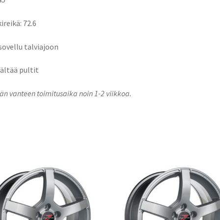
ireikä: 72.6
 sovellu talviajoon
sältää pultit
n vanteen toimitusaika noin 1-2 viikkoa.