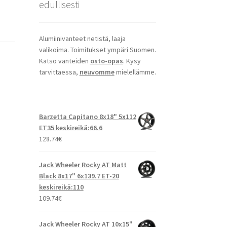
edullisesti
Alumiinivanteet netistä, laaja
valikoima. Toimitukset ympäri Suomen.
Katso vanteiden
osto-opas
. Kysy
tarvittaessa,
neuvomme
mielellämme.
Barzetta Capitano 8x18" 5x112
ET35 keskireikä:66.6
128.74
€
Jack Wheeler Rocky AT Matt
Black 8x17" 6x139.7 ET-20
keskireikä:110
109.74
€
Jack Wheeler Rocky AT 10x15"