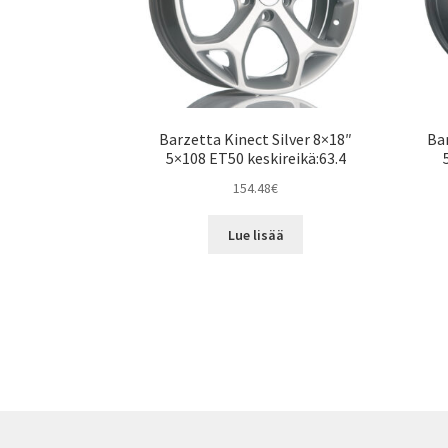
Barzetta Kinect Silver 8×18″
Bar
5×108 ET50 keskireikä:63.4
154.48
€
Lue lisää