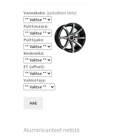
Vannekoko:
(pakollinen tieto)
Pulttimäärä:
Pulttijako:
Keskireikä:
ET (offset):
a
Valmistaja:
HAE
Alumiinivanteet netistä