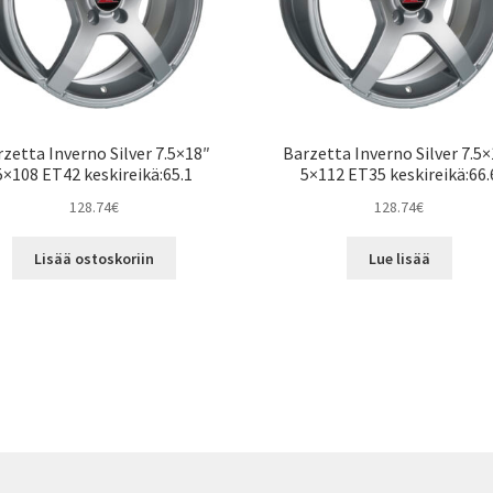
zetta Inverno Silver 7.5×18″
Barzetta Inverno Silver 7.5
5×108 ET42 keskireikä:65.1
5×112 ET35 keskireikä:66.
128.74
€
128.74
€
Lisää ostoskoriin
Lue lisää