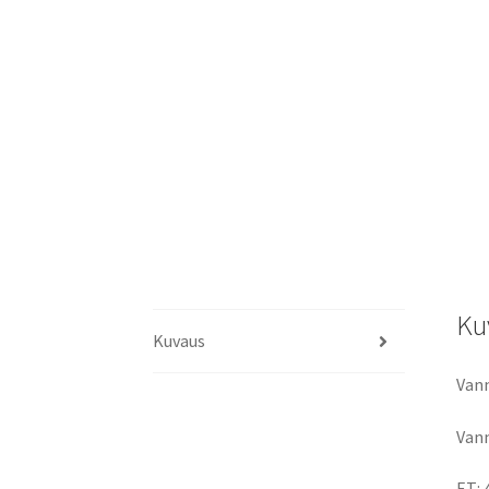
Ku
Kuvaus
Vann
Vann
ET: 