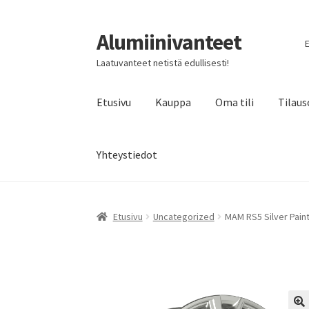
Alumiinivanteet
Siirry
Siirry
E
navigointiin
sisältöön
Laatuvanteet netistä edullisesti!
Etusivu
Kauppa
Oma tili
Tilaus
Yhteystiedot
Etusivu
Uncategorized
MAM RS5 Silver Paint