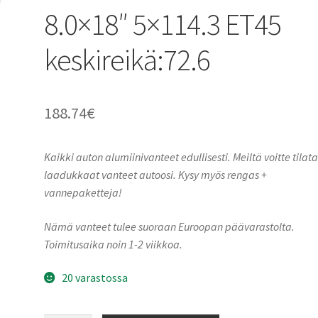
8.0×18″ 5×114.3 ET45
keskireikä:72.6
188.74
€
Kaikki auton alumiinivanteet edullisesti. Meiltä voitte tilat
laadukkaat vanteet autoosi. Kysy myös rengas +
vannepaketteja!
Nämä vanteet tulee suoraan Euroopan päävarastolta.
Toimitusaika noin 1-2 viikkoa.
20 varastossa