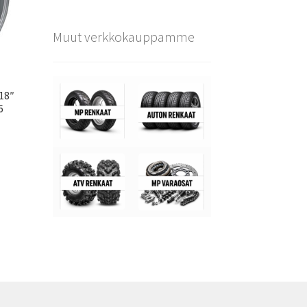
Muut verkkokauppamme
×18″
6