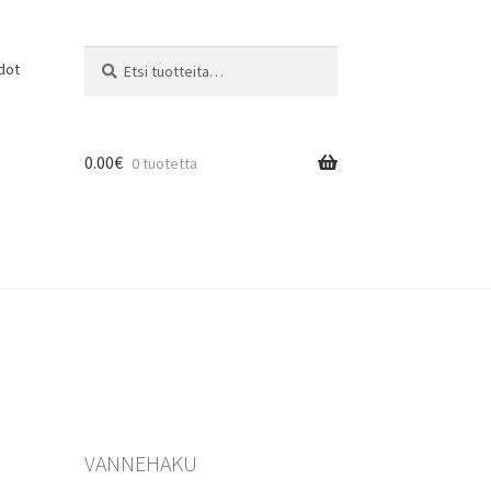
Etsi:
Haku
dot
0.00
€
0 tuotetta
VANNEHAKU