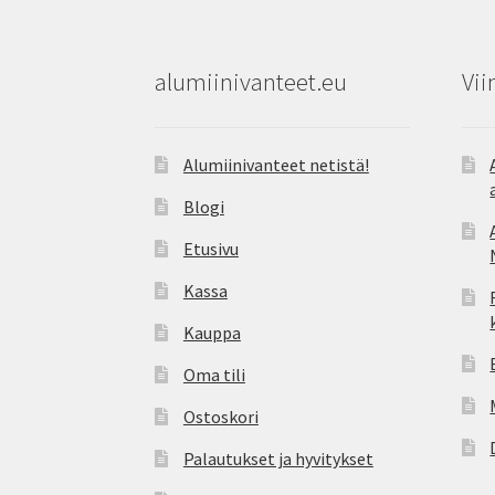
alumiinivanteet.eu
Vii
Alumiinivanteet netistä!
Blogi
Etusivu
Kassa
Kauppa
Oma tili
Ostoskori
Palautukset ja hyvitykset