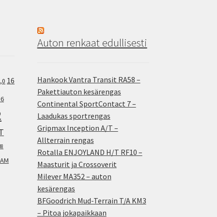
Auton renkaat edullisesti
Hankook Vantra Transit RA58 –
16
,0
Pakettiauton kesärengas
.6
Continental SportContact 7 –
2
Laadukas sportrengas
Gripmax Inception A/T –
T
Allterrain rengas
38
Rotalla ENJOYLAND H/T RF10 –
AM
Maasturit ja Crossoverit
Milever MA352 – auton
kesärengas
BFGoodrich Mud-Terrain T/A KM3
– Pitoa jokapaikkaan