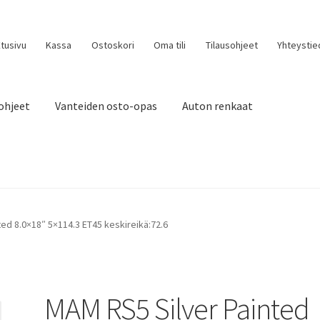
tusivu
Kassa
Ostoskori
Oma tili
Tilausohjeet
Yhteystie
ohjeet
Vanteiden osto-opas
Auton renkaat
ed 8.0×18″ 5×114.3 ET45 keskireikä:72.6
MAM RS5 Silver Painted