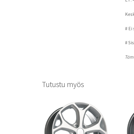
Kesk
# Ei
# Si
Tämä
Tutustu myös