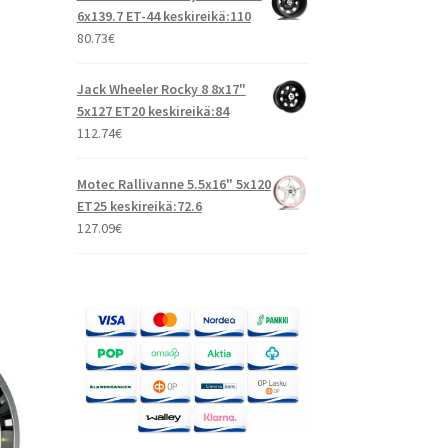
6x139.7 ET-44 keskireikä:110
80.73
€
Jack Wheeler Rocky 8 8x17"
5x127 ET20 keskireikä:84
112.74
€
Motec Rallivanne 5.5x16" 5x120
ET25 keskireikä:72.6
127.09
€