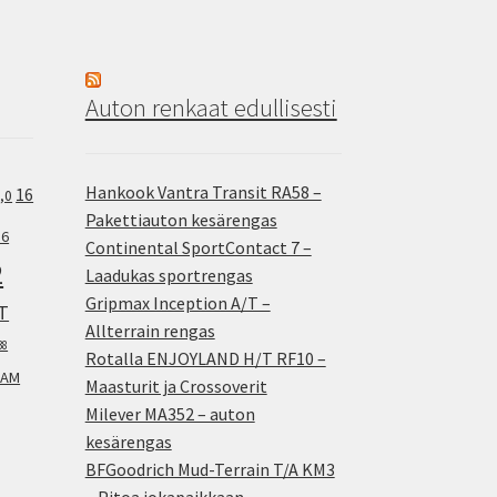
Auton renkaat edullisesti
Hankook Vantra Transit RA58 –
16
,0
Pakettiauton kesärengas
.6
Continental SportContact 7 –
2
Laadukas sportrengas
Gripmax Inception A/T –
T
Allterrain rengas
38
Rotalla ENJOYLAND H/T RF10 –
AM
Maasturit ja Crossoverit
Milever MA352 – auton
kesärengas
BFGoodrich Mud-Terrain T/A KM3