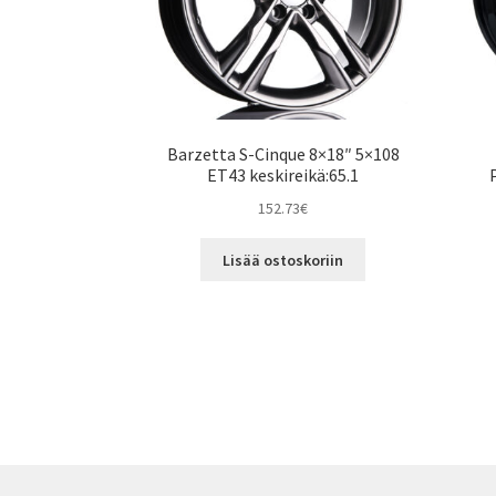
Barzetta S-Cinque 8×18″ 5×108
ET43 keskireikä:65.1
152.73
€
Lisää ostoskoriin