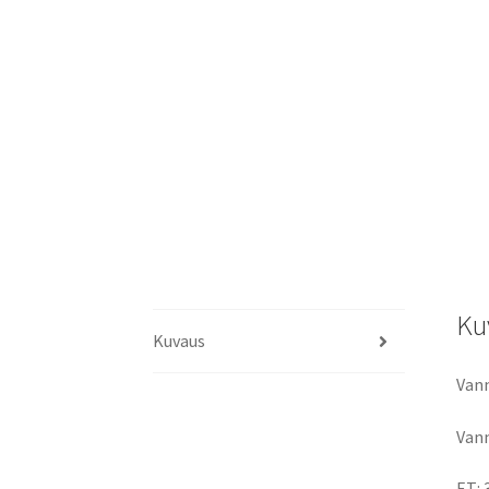
Ku
Kuvaus
Vann
Vann
ET: 