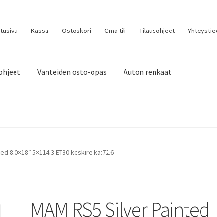
tusivu
Kassa
Ostoskori
Oma tili
Tilausohjeet
Yhteystie
ohjeet
Vanteiden osto-opas
Auton renkaat
ed 8.0×18″ 5×114.3 ET30 keskireikä:72.6
MAM RS5 Silver Painted