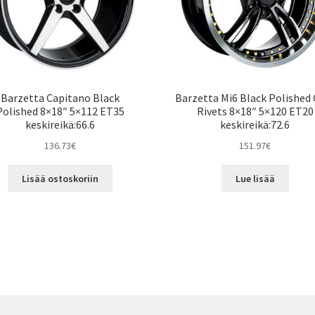
Barzetta Capitano Black
Barzetta Mi6 Black Polished
Polished 8×18″ 5×112 ET35
Rivets 8×18″ 5×120 ET20
keskireikä:66.6
keskireikä:72.6
136.73
€
151.97
€
Lisää ostoskoriin
Lue lisää