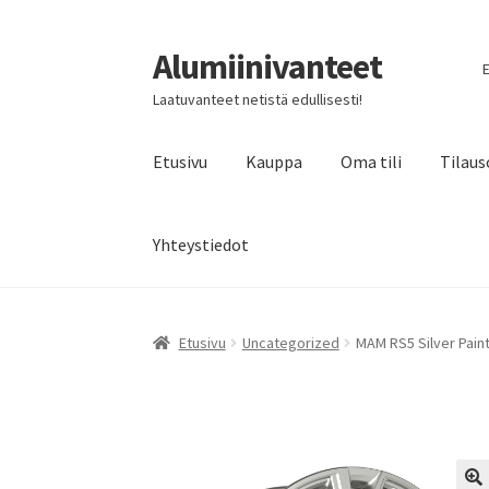
Alumiinivanteet
Siirry
Siirry
E
navigointiin
sisältöön
Laatuvanteet netistä edullisesti!
Etusivu
Kauppa
Oma tili
Tilaus
Yhteystiedot
Etusivu
Uncategorized
MAM RS5 Silver Paint