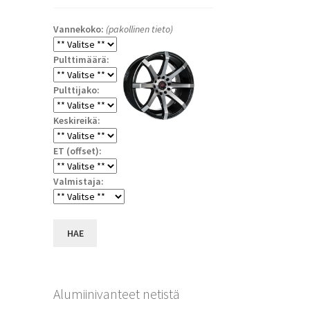
Vannekoko:
(pakollinen tieto)
Pulttimäärä:
Pulttijako:
Keskireikä:
ET (offset):
a
Valmistaja:
HAE
Alumiinivanteet netistä