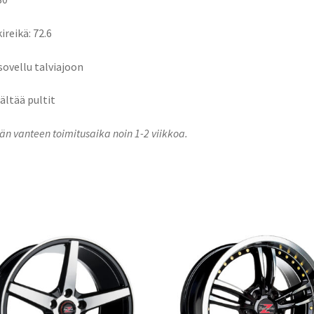
ireikä: 72.6
 sovellu talviajoon
sältää pultit
n vanteen toimitusaika noin 1-2 viikkoa.