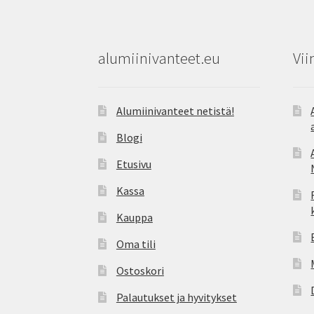
alumiinivanteet.eu
Vii
Alumiinivanteet netistä!
Blogi
Etusivu
Kassa
Kauppa
Oma tili
Ostoskori
Palautukset ja hyvitykset