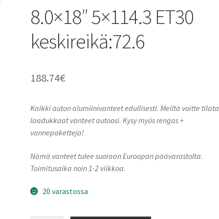
8.0×18″ 5×114.3 ET30
keskireikä:72.6
188.74
€
Kaikki auton alumiinivanteet edullisesti. Meiltä voitte tilat
laadukkaat vanteet autoosi. Kysy myös rengas +
vannepaketteja!
Nämä vanteet tulee suoraan Euroopan päävarastolta.
Toimitusaika noin 1-2 viikkoa.
20 varastossa