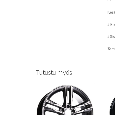
Kesk
# Ei
# Si
Tämä
Tutustu myös