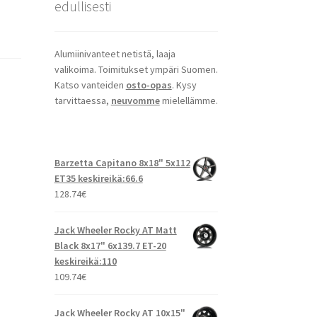
edullisesti
Alumiinivanteet netistä, laaja
valikoima. Toimitukset ympäri Suomen.
Katso vanteiden
osto-opas
. Kysy
tarvittaessa,
neuvomme
mielellämme.
Barzetta Capitano 8x18" 5x112
ET35 keskireikä:66.6
128.74
€
Jack Wheeler Rocky AT Matt
Black 8x17" 6x139.7 ET-20
keskireikä:110
109.74
€
Jack Wheeler Rocky AT 10x15"