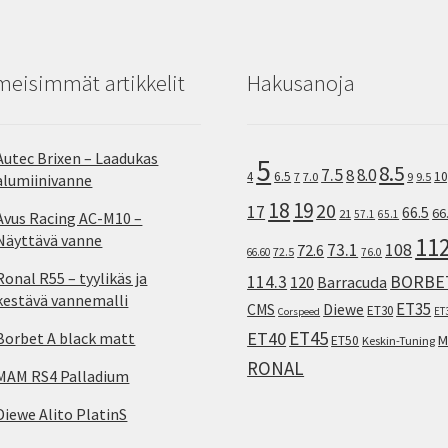
meisimmät artikkelit
Hakusanoja
Autec Brixen – Laadukas
5
8.5
7.5
8.0
8
10
4
6.5
7
7.0
9
9.5
alumiinivanne
18
19
20
17
66.5
66
21
57.1
65.1
Avus Racing AC-M10 –
Näyttävä vanne
11
73.1
108
72.6
72.5
66.60
76.0
Ronal R55 – tyylikäs ja
114.3
BORBE
120
Barracuda
kestävä vannemalli
ET35
CMS
Diewe
ET30
ET
Corspeed
ET45
ET40
Borbet A black matt
M
ET50
Keskin-Tuning
RONAL
MAM RS4 Palladium
Diewe Alito PlatinS