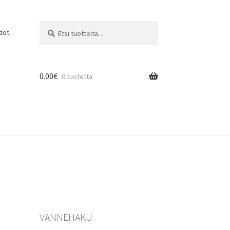
Etsi:
Haku
dot
0.00
€
0 tuotetta
VANNEHAKU