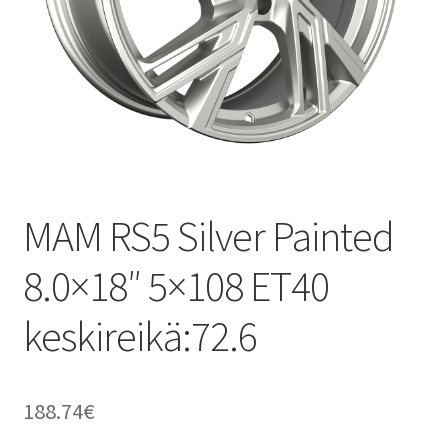
MAM RS5 Silver Painted
8.0×18″ 5×108 ET40
keskireikä:72.6
188.74
€