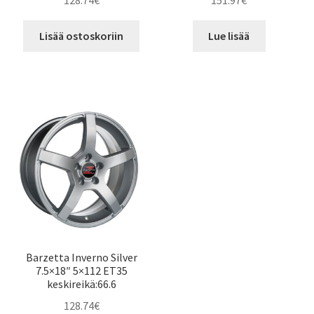
128.74
€
151.97
€
Lisää ostoskoriin
Lue lisää
Barzetta Inverno Silver
7.5×18″ 5×112 ET35
keskireikä:66.6
128.74
€