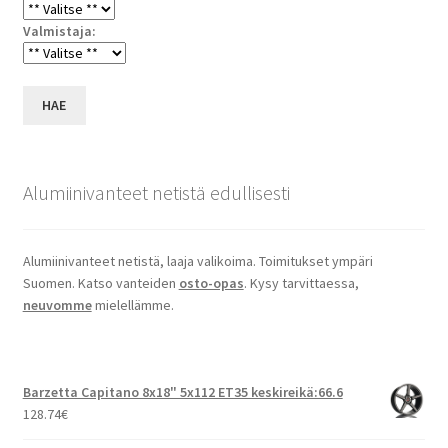
Valmistaja:
HAE
Alumiinivanteet netistä edullisesti
Alumiinivanteet netistä, laaja valikoima. Toimitukset ympäri
Suomen. Katso vanteiden
osto-opas
. Kysy tarvittaessa,
neuvomme
mielellämme.
Barzetta Capitano 8x18" 5x112 ET35 keskireikä:66.6
128.74
€