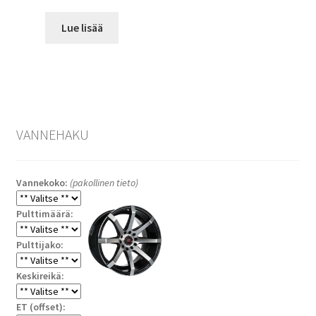
Lue lisää
VANNEHAKU
Vannekoko:
(pakollinen tieto)
Pulttimäärä:
Pulttijako:
Keskireikä:
ET (offset):