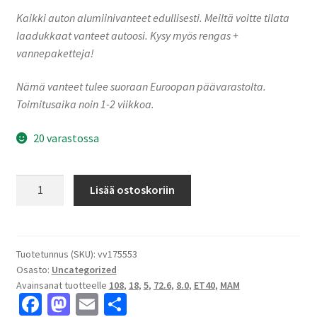
Kaikki auton alumiinivanteet edullisesti. Meiltä voitte tilata
laadukkaat vanteet autoosi. Kysy myös rengas +
vannepaketteja!
Nämä vanteet tulee suoraan Euroopan päävarastolta.
Toimitusaika noin 1-2 viikkoa.
20 varastossa
MAM
Lisää ostoskoriin
RS5
Silver
Painted
8.0x18"
Tuotetunnus (SKU):
vv175553
Osasto:
Uncategorized
5x108
Avainsanat tuotteelle
108
,
18
,
5
,
72.6
,
8.0
,
ET40
,
MAM
ET40
Fa
M
E
S
keskireikä:72.6