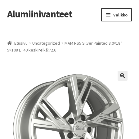
Alumiinivanteet
Siirry
Siirry
Valikko
navigointiin
sisältöön
Etusivu
Etusivu
Uncategorized
MAM RS5 Silver Painted 8.0×18″
Kauppa
5×108 ET40 keskireikä:72.6
Oma tili
Tilausohjeet
Vanteiden osto-opas
Auton renkaat
Yhteystiedot