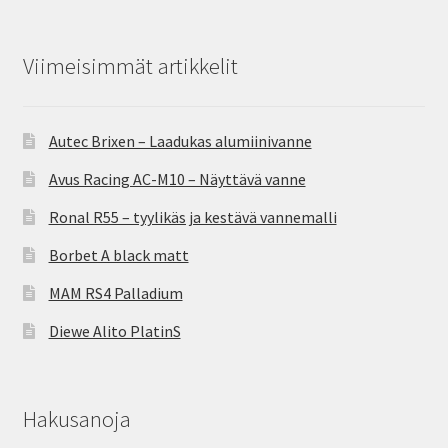
Viimeisimmät artikkelit
Autec Brixen – Laadukas alumiinivanne
Avus Racing AC-M10 – Näyttävä vanne
Ronal R55 – tyylikäs ja kestävä vannemalli
Borbet A black matt
MAM RS4 Palladium
Diewe Alito PlatinS
Hakusanoja