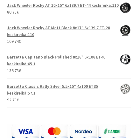
Jack Wheeler Rocky AT 10x15" 6x139.7 ET-44 keskireikä:110
80.73
€
Jack Wheeler Rocky AT Matt Black 8x17" 6x139.7 ET-20
keskireikä:110
109.74
€
Barzetta Capitano Black Polished 8x18" 5x108 ET40
keskireikä:65.1
136.73
€
Barzetta Classic Rally Silver 5.5x15" 4x100 ET35
keskireikä:57.1
92.73
€