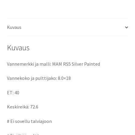
ce
as
m
h
määrä
b
to
ai
ar
o
d
l
e
Kuvaus
o
o
k
n
Kuvaus
Vannemerkki ja malli: MAM RS5 Silver Painted
Vannekoko ja pulttijako: 8.0×18
ET: 40
Keskireikä: 72.6
# Ei sovellu talviajoon