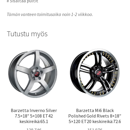
# Sisältää pultit
Tämän vanteen toimitusaika noin 1-2 viikkoa.
Tutustu myös
Barzetta Inverno Silver
Barzetta Mi6 Black
7.5×18″ 5×108 ET42
Polished Gold Rivets 8×18″
keskireikä:65.1
5×120 ET20 keskireikä:72.6