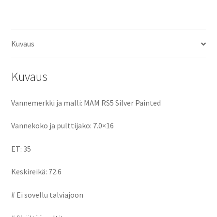
ce
as
m
h
määrä
b
to
ai
ar
o
d
l
e
Kuvaus
o
o
k
n
Kuvaus
Vannemerkki ja malli: MAM RS5 Silver Painted
Vannekoko ja pulttijako: 7.0×16
ET: 35
Keskireikä: 72.6
# Ei sovellu talviajoon