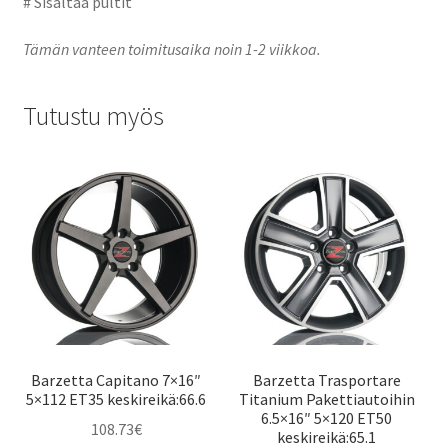
# Sisältää pultit
Tämän vanteen toimitusaika noin 1-2 viikkoa.
Tutustu myös
Barzetta Capitano 7×16″
Barzetta Trasportare
5×112 ET35 keskireikä:66.6
Titanium Pakettiautoihin
6.5×16″ 5×120 ET50
108.73
€
keskireikä:65.1