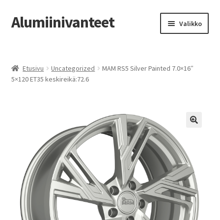
Alumiinivanteet
Siirry
Siirry
Valikko
navigointiin
sisältöön
Etusivu
Etusivu
Uncategorized
MAM RS5 Silver Painted 7.0×16″
Kauppa
5×120 ET35 keskireikä:72.6
Oma tili
Tilausohjeet
Vanteiden osto-opas
Auton renkaat
Yhteystiedot