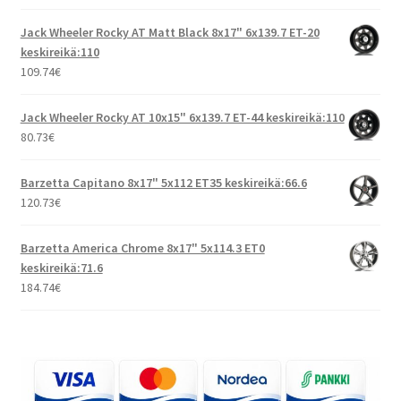
Jack Wheeler Rocky AT Matt Black 8x17" 6x139.7 ET-20
keskireikä:110
109.74
€
Jack Wheeler Rocky AT 10x15" 6x139.7 ET-44 keskireikä:110
80.73
€
Barzetta Capitano 8x17" 5x112 ET35 keskireikä:66.6
120.73
€
Barzetta America Chrome 8x17" 5x114.3 ET0
keskireikä:71.6
184.74
€