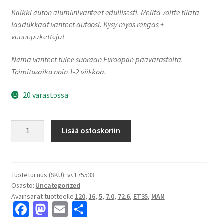
Kaikki auton alumiinivanteet edullisesti. Meiltä voitte tilata
laadukkaat vanteet autoosi. Kysy myös rengas +
vannepaketteja!
Nämä vanteet tulee suoraan Euroopan päävarastolta.
Toimitusaika noin 1-2 viikkoa.
20 varastossa
MAM
Lisää ostoskoriin
RS5
Silver
Painted
7.0x16"
Tuotetunnus (SKU):
vv175533
Osasto:
Uncategorized
5x120
Avainsanat tuotteelle
120
,
16
,
5
,
7.0
,
72.6
,
ET35
,
MAM
ET35
Fa
M
E
S
keskireikä:72.6