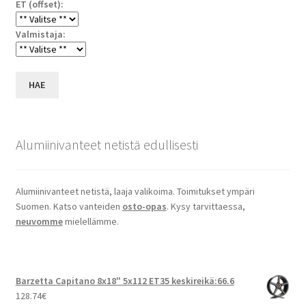
ET (offset):
Valmistaja:
HAE
Alumiinivanteet netistä edullisesti
Alumiinivanteet netistä, laaja valikoima. Toimitukset ympäri
Suomen. Katso vanteiden
osto-opas
. Kysy tarvittaessa,
neuvomme
mielellämme.
Barzetta Capitano 8x18" 5x112 ET35 keskireikä:66.6
128.74
€