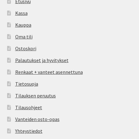
Etusivu
Kassa
Kauppa
Oma tili
Ostoskori
Palautukset ja hyvitykset
Renkaat + vanteet asennettuna
Tietosuoja
Tilauksen peruutus
Tilausohjeet
Vanteiden osto-opas
Yhteystiedot