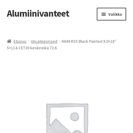
Alumiinivanteet
Siirry
Siirry
Valikko
navigointiin
sisältöön
Etusivu
Etusivu
Uncategorized
MAM RS5 Black Painted 8.0×18″
Kauppa
5×114.3 ET30 keskireikä:72.6
Oma tili
Tilausohjeet
Vanteiden osto-opas
Auton renkaat
Yhteystiedot