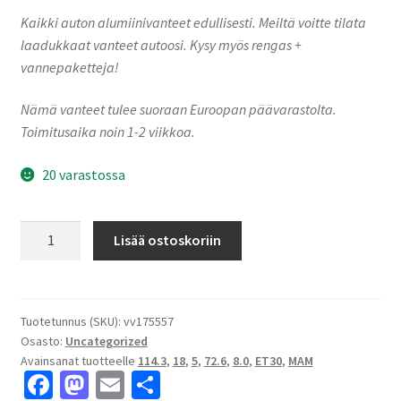
Kaikki auton alumiinivanteet edullisesti. Meiltä voitte tilata
laadukkaat vanteet autoosi. Kysy myös rengas +
vannepaketteja!
Nämä vanteet tulee suoraan Euroopan päävarastolta.
Toimitusaika noin 1-2 viikkoa.
20 varastossa
MAM
Lisää ostoskoriin
RS5
Black
Painted
8.0x18"
Tuotetunnus (SKU):
vv175557
Osasto:
Uncategorized
5x114.3
Avainsanat tuotteelle
114.3
,
18
,
5
,
72.6
,
8.0
,
ET30
,
MAM
ET30
Fa
M
E
S
keskireikä:72.6