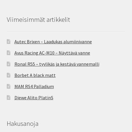
Viimeisimmät artikkelit
Autec Brixen – Laadukas alumiinivanne
Avus Racing AC-M10 – Näyttävä vanne
Ronal R55 – tyylikäs ja kestävä vannemalli
Borbet A black matt
MAM RS4 Palladium
Diewe Alito PlatinS
Hakusanoja