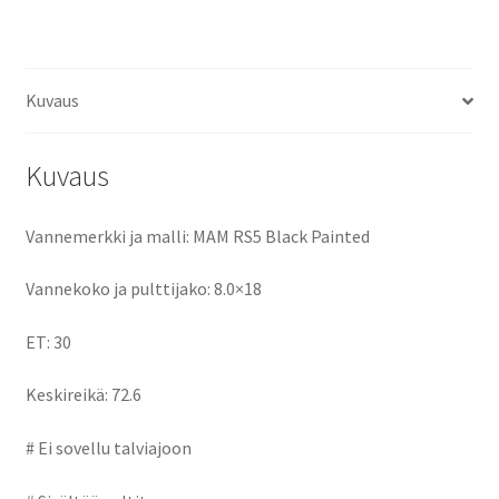
ce
as
m
h
määrä
b
to
ai
ar
o
d
l
e
Kuvaus
o
o
k
n
Kuvaus
Vannemerkki ja malli: MAM RS5 Black Painted
Vannekoko ja pulttijako: 8.0×18
ET: 30
Keskireikä: 72.6
# Ei sovellu talviajoon