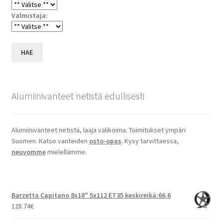
Valmistaja:
HAE
Alumiinivanteet netistä edullisesti
Alumiinivanteet netistä, laaja valikoima. Toimitukset ympäri
Suomen. Katso vanteiden
osto-opas
. Kysy tarvittaessa,
neuvomme
mielellämme.
Barzetta Capitano 8x18" 5x112 ET35 keskireikä:66.6
128.74
€