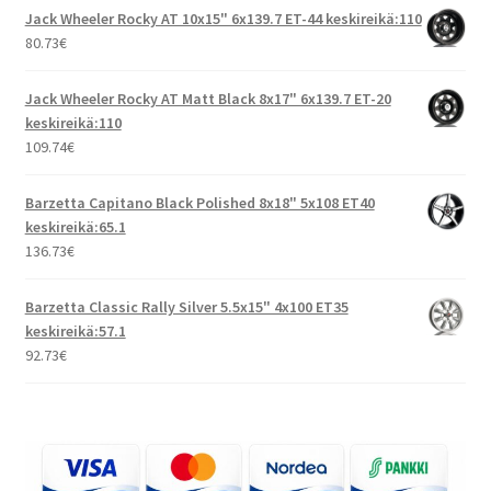
Jack Wheeler Rocky AT 10x15" 6x139.7 ET-44 keskireikä:110
80.73
€
Jack Wheeler Rocky AT Matt Black 8x17" 6x139.7 ET-20
keskireikä:110
109.74
€
Barzetta Capitano Black Polished 8x18" 5x108 ET40
keskireikä:65.1
136.73
€
Barzetta Classic Rally Silver 5.5x15" 4x100 ET35
keskireikä:57.1
92.73
€