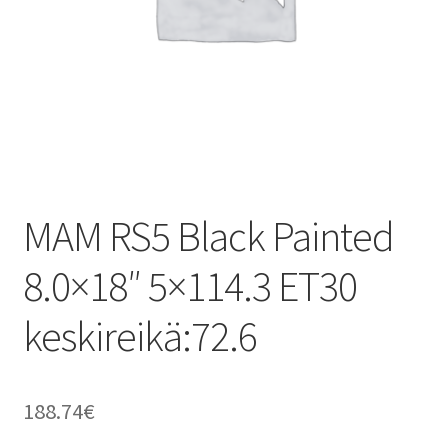
MAM RS5 Black Painted
8.0×18″ 5×114.3 ET30
keskireikä:72.6
188.74
€