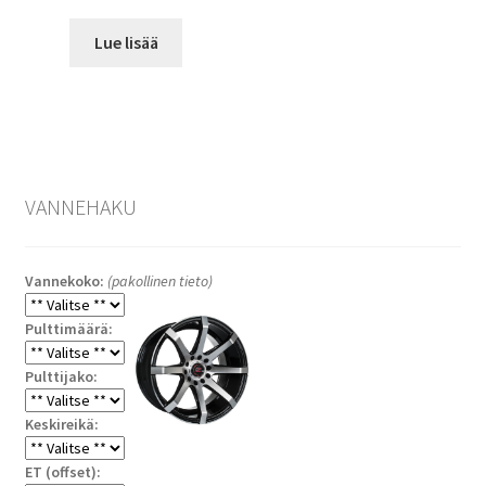
Lue lisää
VANNEHAKU
Vannekoko:
(pakollinen tieto)
Pulttimäärä:
Pulttijako:
Keskireikä:
ET (offset):