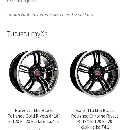
# Sisältää pultit
Tämän vanteen toimitusaika noin 1-2 viikkoa.
Tutustu myös
Barzetta Mi6 Black
Barzetta Mi6 Black
Polished Gold Rivets 8×18″
Polished Chrome Rivets
5×120 ET20 keskireikä:72.6
8×18″ 5×120 ET20
keskireikä:74.1