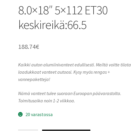
8.0×18″ 5×112 ET30
keskireikä:66.5
188.74
€
Kaikki auton alumiinivanteet edullisesti. Meiltä voitte tilat
laadukkaat vanteet autoosi. Kysy myös rengas +
vannepaketteja!
Nämä vanteet tulee suoraan Euroopan päävarastolta.
Toimitusaika noin 1-2 viikkoa.
20 varastossa