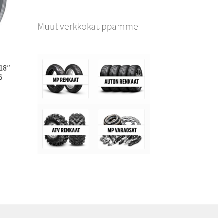
Muut verkkokauppamme
×18″
6