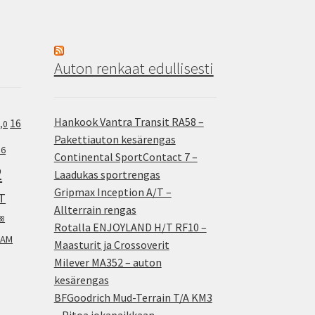
Auton renkaat edullisesti
Hankook Vantra Transit RA58 –
16
,0
Pakettiauton kesärengas
.6
Continental SportContact 7 –
2
Laadukas sportrengas
Gripmax Inception A/T –
T
Allterrain rengas
38
Rotalla ENJOYLAND H/T RF10 –
AM
Maasturit ja Crossoverit
Milever MA352 – auton
kesärengas
BFGoodrich Mud-Terrain T/A KM3