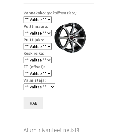
Vannekoko:
(pakollinen tieto)
Pulttimäärä:
Pulttijako:
Keskireikä:
ET (offset):
a
Valmistaja:
HAE
Alumiinivanteet netistä