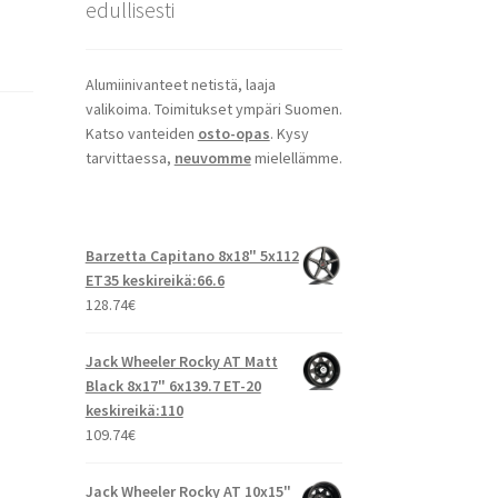
edullisesti
Alumiinivanteet netistä, laaja
valikoima. Toimitukset ympäri Suomen.
Katso vanteiden
osto-opas
. Kysy
tarvittaessa,
neuvomme
mielellämme.
Barzetta Capitano 8x18" 5x112
ET35 keskireikä:66.6
128.74
€
Jack Wheeler Rocky AT Matt
Black 8x17" 6x139.7 ET-20
keskireikä:110
109.74
€
Jack Wheeler Rocky AT 10x15"