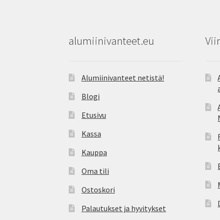
alumiinivanteet.eu
Vii
Alumiinivanteet netistä!
Blogi
Etusivu
Kassa
Kauppa
Oma tili
Ostoskori
Palautukset ja hyvitykset