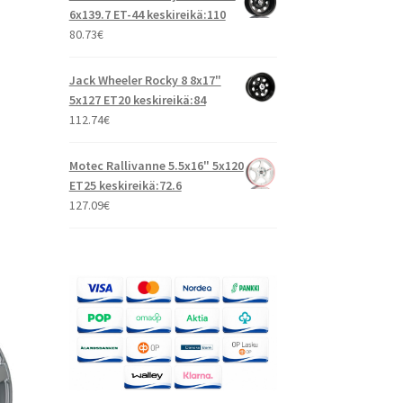
6x139.7 ET-44 keskireikä:110
80.73
€
Jack Wheeler Rocky 8 8x17"
5x127 ET20 keskireikä:84
112.74
€
Motec Rallivanne 5.5x16" 5x120
ET25 keskireikä:72.6
127.09
€