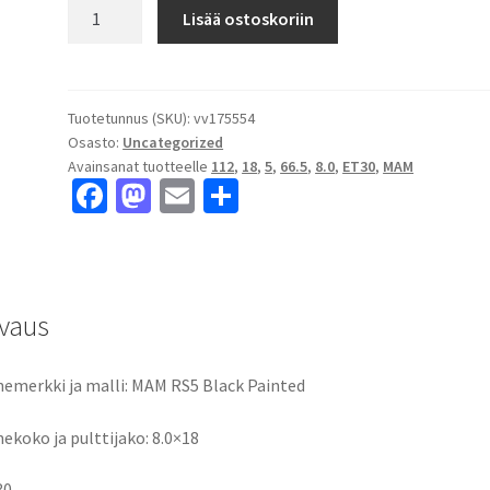
MAM
Lisää ostoskoriin
RS5
Black
Painted
8.0x18"
Tuotetunnus (SKU):
vv175554
Osasto:
Uncategorized
5x112
Avainsanat tuotteelle
112
,
18
,
5
,
66.5
,
8.0
,
ET30
,
MAM
ET30
Fa
M
E
S
keskireikä:66.5
ce
as
m
h
määrä
b
to
ai
ar
o
d
l
e
vaus
o
o
k
n
emerkki ja malli: MAM RS5 Black Painted
ekoko ja pulttijako: 8.0×18
30