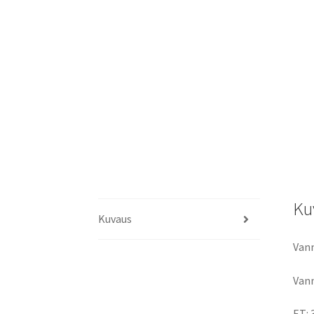
Ku
Kuvaus
Vann
Vann
ET: 