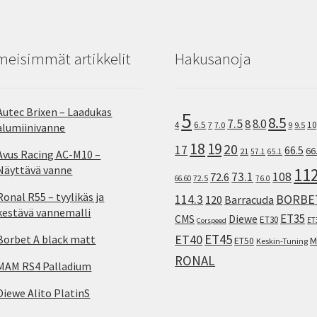
meisimmät artikkelit
Hakusanoja
Autec Brixen – Laadukas
5
8.5
7.5
8.0
8
10
4
6.5
7
7.0
9
9.5
alumiinivanne
18
19
20
17
66.5
66
21
57.1
65.1
Avus Racing AC-M10 –
Näyttävä vanne
11
73.1
108
72.6
72.5
66.60
76.0
Ronal R55 – tyylikäs ja
114.3
BORBE
120
Barracuda
kestävä vannemalli
ET35
CMS
Diewe
ET30
ET
Corspeed
ET45
ET40
Borbet A black matt
M
ET50
Keskin-Tuning
RONAL
MAM RS4 Palladium
Diewe Alito PlatinS