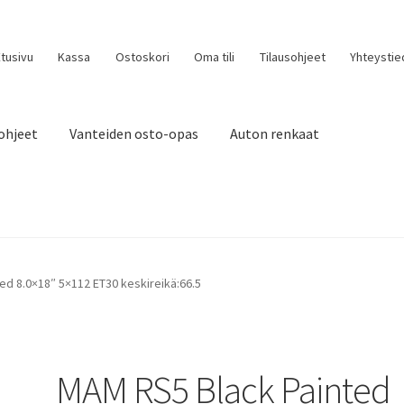
tusivu
Kassa
Ostoskori
Oma tili
Tilausohjeet
Yhteystie
ohjeet
Vanteiden osto-opas
Auton renkaat
ed 8.0×18″ 5×112 ET30 keskireikä:66.5
MAM RS5 Black Painted