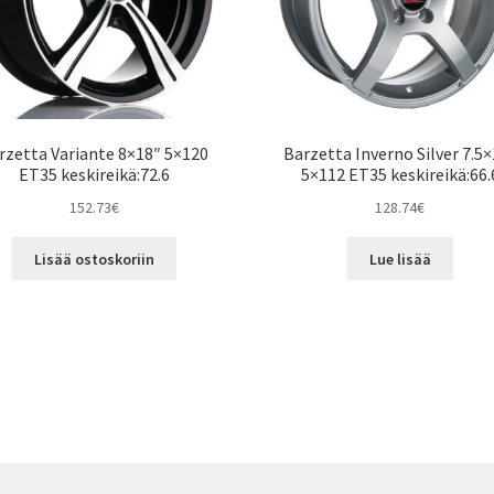
rzetta Variante 8×18″ 5×120
Barzetta Inverno Silver 7.5
ET35 keskireikä:72.6
5×112 ET35 keskireikä:66.
152.73
€
128.74
€
Lisää ostoskoriin
Lue lisää