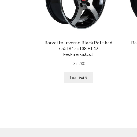
Barzetta Inverno Black Polished
Ba
7.5×18″ 5×108 ET42
keskireikä:65.1
135.78
€
Lue lisää