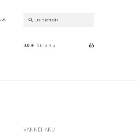
Etsi:
Haku
dot
0.00
€
0 tuotetta
VANNEHAKU