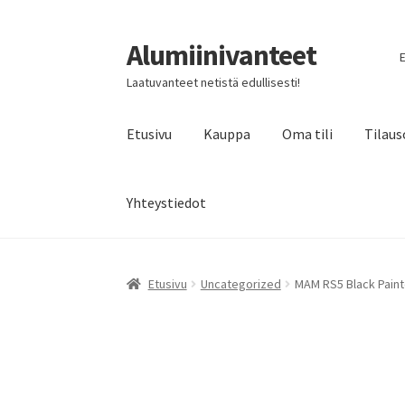
Alumiinivanteet
Siirry
Siirry
E
navigointiin
sisältöön
Laatuvanteet netistä edullisesti!
Etusivu
Kauppa
Oma tili
Tilaus
Yhteystiedot
Etusivu
Uncategorized
MAM RS5 Black Paint