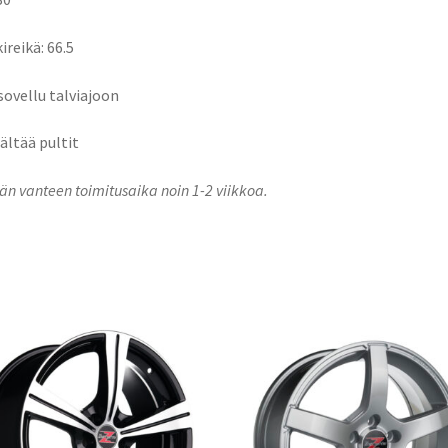
ireikä: 66.5
 sovellu talviajoon
sältää pultit
n vanteen toimitusaika noin 1-2 viikkoa.