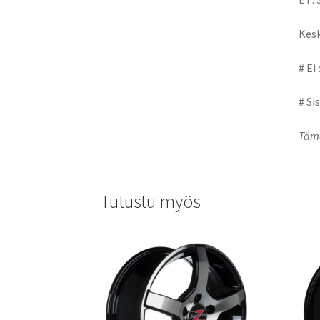
Kesk
# Ei
# Si
Tämä
Tutustu myös