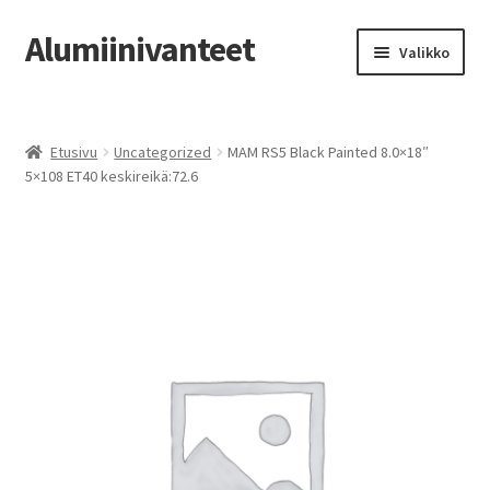
Alumiinivanteet
Siirry
Siirry
Valikko
navigointiin
sisältöön
Etusivu
Etusivu
Uncategorized
MAM RS5 Black Painted 8.0×18″
Kauppa
5×108 ET40 keskireikä:72.6
Oma tili
Tilausohjeet
Vanteiden osto-opas
Auton renkaat
Yhteystiedot