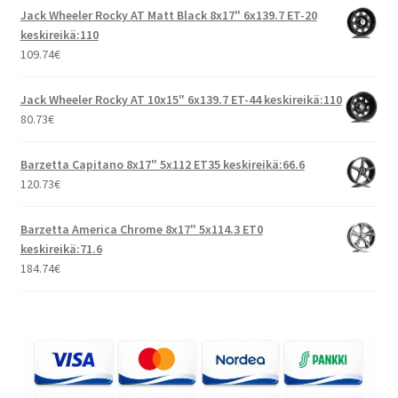
Jack Wheeler Rocky AT Matt Black 8x17" 6x139.7 ET-20
keskireikä:110
109.74
€
Jack Wheeler Rocky AT 10x15" 6x139.7 ET-44 keskireikä:110
80.73
€
Barzetta Capitano 8x17" 5x112 ET35 keskireikä:66.6
120.73
€
Barzetta America Chrome 8x17" 5x114.3 ET0
keskireikä:71.6
184.74
€