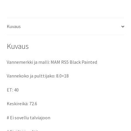
ce
as
m
h
määrä
b
to
ai
ar
o
d
l
e
Kuvaus
o
o
k
n
Kuvaus
Vannemerkki ja malli: MAM RS5 Black Painted
Vannekoko ja pulttijako: 8.0×18
ET: 40
Keskireikä: 72.6
# Ei sovellu talviajoon