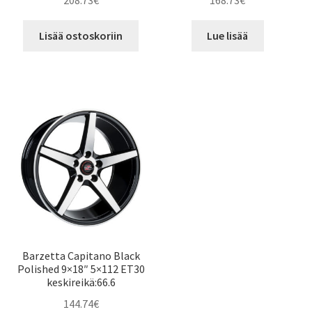
208.73
€
168.73
€
Lisää ostoskoriin
Lue lisää
Barzetta Capitano Black
Polished 9×18″ 5×112 ET30
keskireikä:66.6
144.74
€