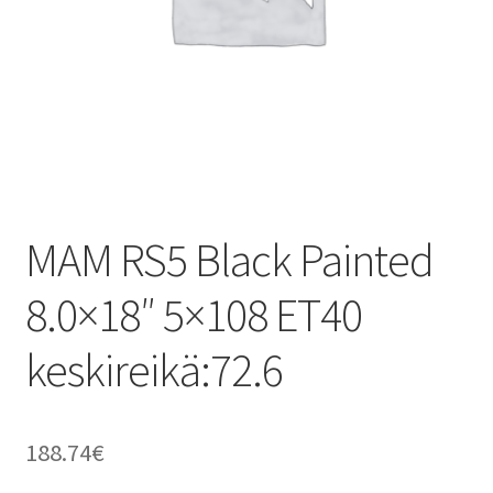
MAM RS5 Black Painted
8.0×18″ 5×108 ET40
keskireikä:72.6
188.74
€