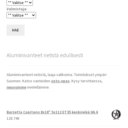
Valmistaja:
HAE
Alumiinivanteet netistä edullisesti
Alumiinivanteet netistä, laaja valikoima. Toimitukset ympäri
Suomen. Katso vanteiden
osto-opas
. Kysy tarvittaessa,
neuvomme
mielellämme.
Barzetta Capitano 8x18" 5x112 ET35 keskireikä:66.6
128.74
€