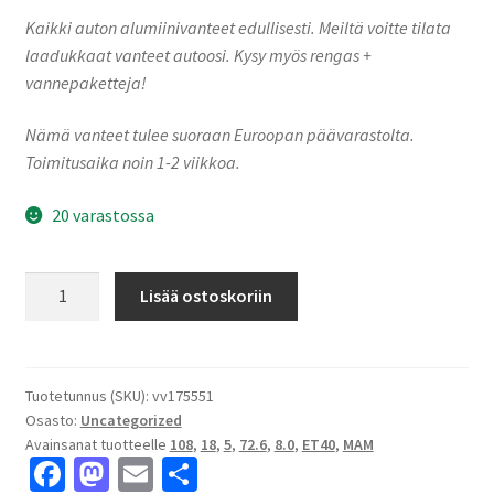
Kaikki auton alumiinivanteet edullisesti. Meiltä voitte tilata
laadukkaat vanteet autoosi. Kysy myös rengas +
vannepaketteja!
Nämä vanteet tulee suoraan Euroopan päävarastolta.
Toimitusaika noin 1-2 viikkoa.
20 varastossa
MAM
Lisää ostoskoriin
RS5
Black
Painted
8.0x18"
Tuotetunnus (SKU):
vv175551
Osasto:
Uncategorized
5x108
Avainsanat tuotteelle
108
,
18
,
5
,
72.6
,
8.0
,
ET40
,
MAM
ET40
Fa
M
E
S
keskireikä:72.6