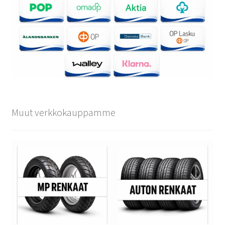
Muut verkkokauppamme