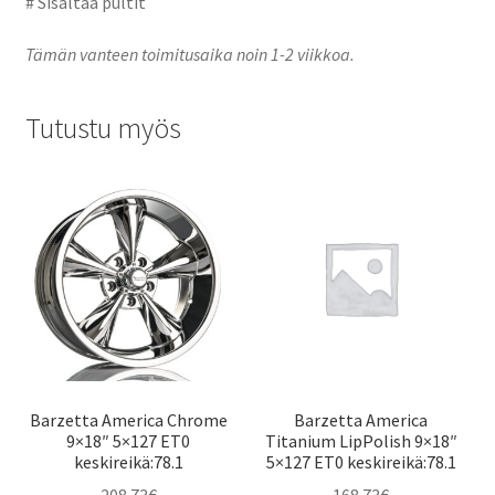
# Sisältää pultit
Tämän vanteen toimitusaika noin 1-2 viikkoa.
Tutustu myös
Barzetta America Chrome
Barzetta America
9×18″ 5×127 ET0
Titanium LipPolish 9×18″
keskireikä:78.1
5×127 ET0 keskireikä:78.1