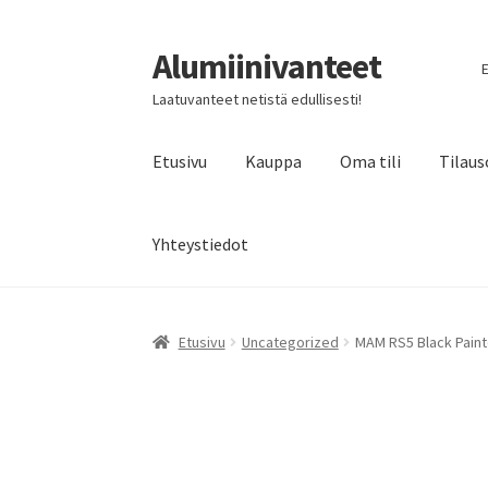
Alumiinivanteet
Siirry
Siirry
E
navigointiin
sisältöön
Laatuvanteet netistä edullisesti!
Etusivu
Kauppa
Oma tili
Tilaus
Yhteystiedot
Etusivu
Uncategorized
MAM RS5 Black Paint