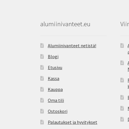
alumiinivanteet.eu
Vii
Alumiinivanteet netistä!
Blogi
Etusivu
Kassa
Kauppa
Oma tili
Ostoskori
Palautukset ja hyvitykset