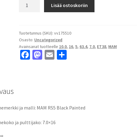
MAM
Lisää ostoskoriin
RS5
Black
Painted
7.0x16"
Tuotetunnus (SKU):
vv175510
Osasto:
Uncategorized
5x100
Avainsanat tuotteelle
10,0
,
16
,
5
,
63.4
,
7.0
,
ET38
,
MAM
ET38
Fa
M
E
S
keskireikä:63.4
ce
as
m
h
määrä
b
to
ai
ar
o
d
l
e
vaus
o
o
k
n
emerkki ja malli: MAM RS5 Black Painted
ekoko ja pulttijako: 7.0×16
38