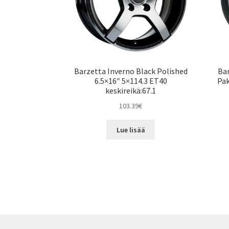
Barzetta Inverno Black Polished
Bar
6.5×16″ 5×114.3 ET40
Pak
keskireikä:67.1
103.39
€
Lue lisää