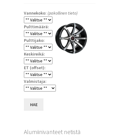
Vannekoko:
(pakollinen tieto)
Pulttimäärä:
Pulttijako:
Keskireikä:
ET (offset):
a
Valmistaja:
HAE
Alumiinivanteet netistä