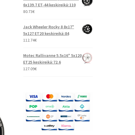
6x139.7 ET-44 keskireikä:110
80.73
€
Jack Wheeler Rocky 8 8x17"
5x127 ET20 keskireikä:84
112.74
€
Motec Rallivanne 5.5x16" 5x120
ET25 keskireikä:72.6
127.09
€