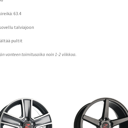
ireikä: 63.4
 sovellu talviajoon
sältää pultit
n vanteen toimitusaika noin 1-2 viikkoa.