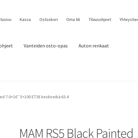
tusivu
Kassa
Ostoskori
Oma tili
Tilausohjeet
Yhteystie
ohjeet
Vanteiden osto-opas
Auton renkaat
ed 7.0×16″ 5×100 ET38 keskireikä:63.4
MAM RS5 Black Painted