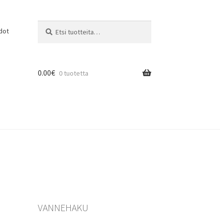
Etsi:
Haku
dot
0.00
€
0 tuotetta
VANNEHAKU