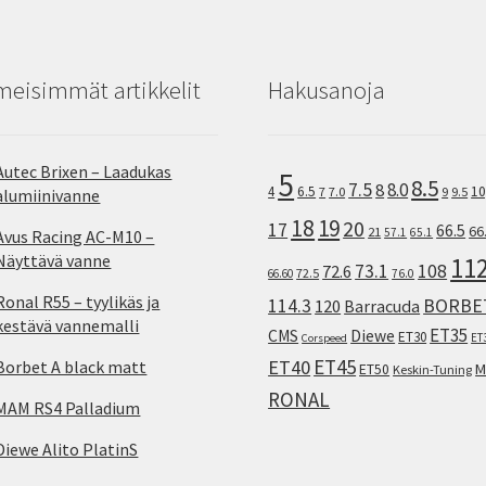
meisimmät artikkelit
Hakusanoja
Autec Brixen – Laadukas
5
8.5
7.5
8.0
8
10
4
6.5
7
7.0
9
9.5
alumiinivanne
18
19
20
17
66.5
66
21
57.1
65.1
Avus Racing AC-M10 –
Näyttävä vanne
11
73.1
108
72.6
72.5
66.60
76.0
Ronal R55 – tyylikäs ja
114.3
BORBE
120
Barracuda
kestävä vannemalli
ET35
CMS
Diewe
ET30
ET
Corspeed
ET45
ET40
Borbet A black matt
M
ET50
Keskin-Tuning
RONAL
MAM RS4 Palladium
Diewe Alito PlatinS