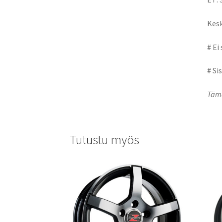
Kesk
# Ei
# Si
Tämä
Tutustu myös