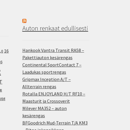
Auton renkaat edullisesti
Hankook Vantra Transit RA58 –
16
,0
Pakettiauton kesärengas
.6
Continental SportContact 7 –
2
Laadukas sportrengas
Gripmax Inception A/T –
T
Allterrain rengas
38
Rotalla ENJOYLAND H/T RF10 –
AM
Maasturit ja Crossoverit
Milever MA352 – auton
kesärengas
BFGoodrich Mud-Terrain T/A KM3