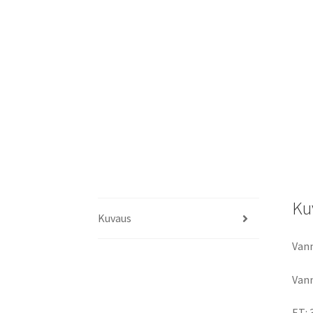
Ku
Kuvaus
Vann
Vann
ET: 