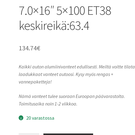
7.0×16″ 5×100 ET38
keskireikä:63.4
134.74
€
Kaikki auton alumiinivanteet edullisesti. Meiltä voitte tilat
laadukkaat vanteet autoosi. Kysy myös rengas +
vannepaketteja!
Nämä vanteet tulee suoraan Euroopan päävarastolta.
Toimitusaika noin 1-2 viikkoa.
20 varastossa