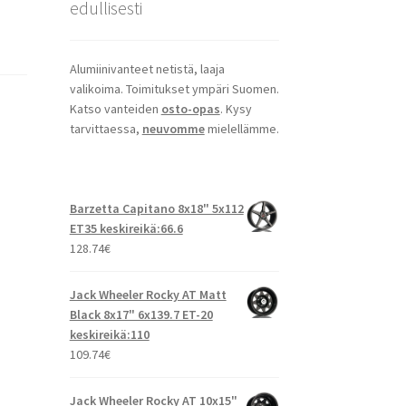
edullisesti
Alumiinivanteet netistä, laaja
valikoima. Toimitukset ympäri Suomen.
Katso vanteiden
osto-opas
. Kysy
tarvittaessa,
neuvomme
mielellämme.
Barzetta Capitano 8x18" 5x112
ET35 keskireikä:66.6
128.74
€
Jack Wheeler Rocky AT Matt
Black 8x17" 6x139.7 ET-20
keskireikä:110
109.74
€
Jack Wheeler Rocky AT 10x15"