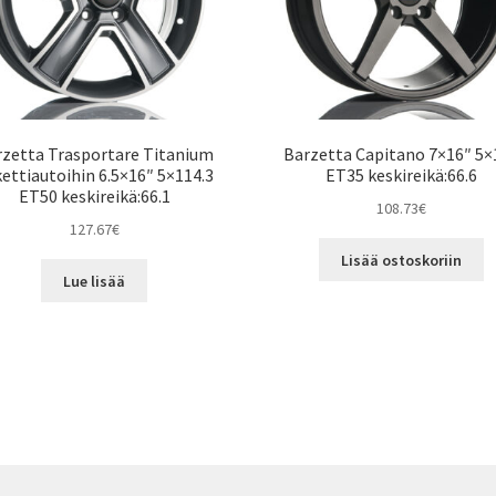
zetta Trasportare Titanium
Barzetta Capitano 7×16″ 5×
ettiautoihin 6.5×16″ 5×114.3
ET35 keskireikä:66.6
ET50 keskireikä:66.1
108.73
€
127.67
€
Lisää ostoskoriin
Lue lisää