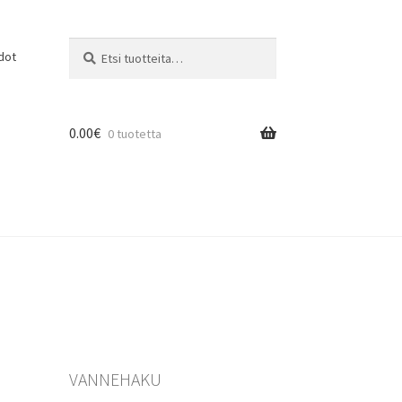
Etsi:
Haku
dot
0.00
€
0 tuotetta
VANNEHAKU