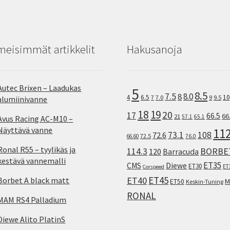
meisimmät artikkelit
Hakusanoja
Autec Brixen – Laadukas
5
8.5
7.5
8.0
8
10
4
6.5
7
7.0
9
9.5
alumiinivanne
18
19
20
17
66.5
66
21
57.1
65.1
Avus Racing AC-M10 –
Näyttävä vanne
11
73.1
108
72.6
72.5
66.60
76.0
Ronal R55 – tyylikäs ja
114.3
BORBE
120
Barracuda
kestävä vannemalli
ET35
CMS
Diewe
ET30
ET
Corspeed
ET45
ET40
Borbet A black matt
M
ET50
Keskin-Tuning
RONAL
MAM RS4 Palladium
Diewe Alito PlatinS