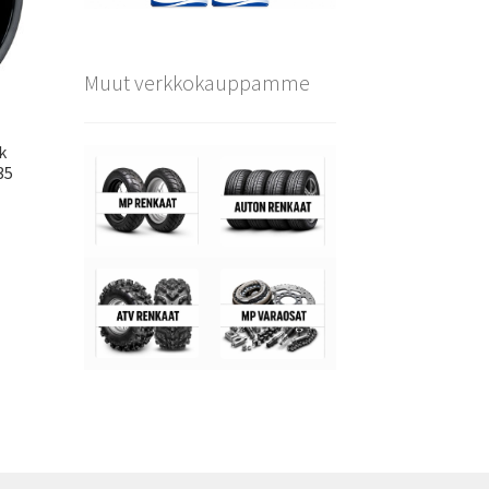
Muut verkkokauppamme
k
35