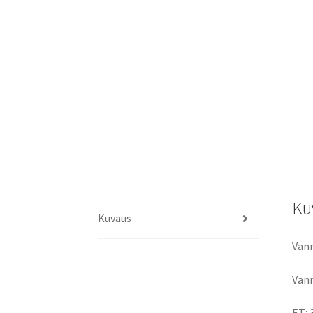
Ku
Kuvaus
Vann
Vann
ET: 