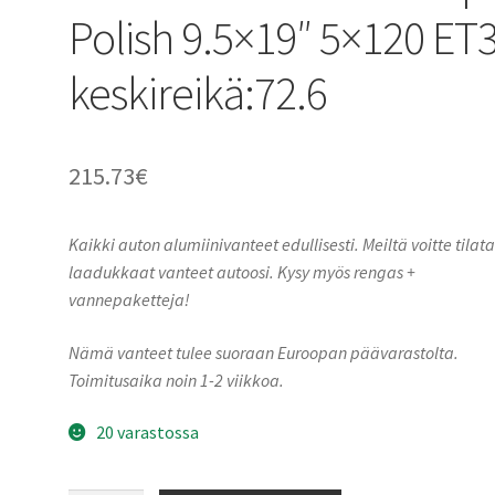
Polish 9.5×19″ 5×120 ET
keskireikä:72.6
215.73
€
Kaikki auton alumiinivanteet edullisesti. Meiltä voitte tilat
laadukkaat vanteet autoosi. Kysy myös rengas +
vannepaketteja!
Nämä vanteet tulee suoraan Euroopan päävarastolta.
Toimitusaika noin 1-2 viikkoa.
20 varastossa