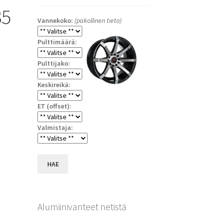
35
Vannekoko:
(pakollinen tieto)
Pulttimäärä:
Pulttijako:
Keskireikä:
ET (offset):
a
Valmistaja:
HAE
Alumiinivanteet netistä