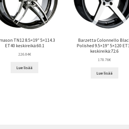
mason TN12 8.5×19″ 5×114.3
Barzetta Colonnello Blac
ET40 keskireikä:60.1
Polished 9.5×19″ 5×120 ET
keskireikä:72.6
226.84
€
178.76
€
Lue lisää
Lue lisää