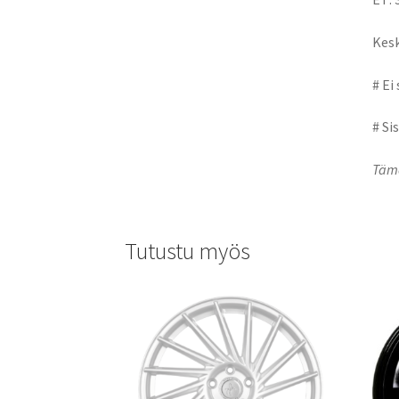
Kesk
# Ei
# Si
Tämä
Tutustu myös