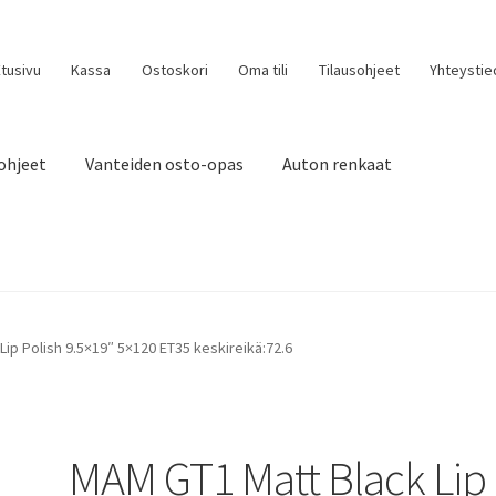
tusivu
Kassa
Ostoskori
Oma tili
Tilausohjeet
Yhteystie
ohjeet
Vanteiden osto-opas
Auton renkaat
ip Polish 9.5×19″ 5×120 ET35 keskireikä:72.6
MAM GT1 Matt Black Lip