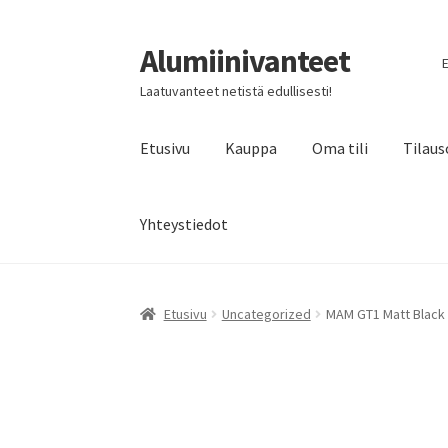
Alumiinivanteet
Siirry
Siirry
E
navigointiin
sisältöön
Laatuvanteet netistä edullisesti!
Etusivu
Kauppa
Oma tili
Tilaus
Yhteystiedot
Etusivu
Uncategorized
MAM GT1 Matt Black L