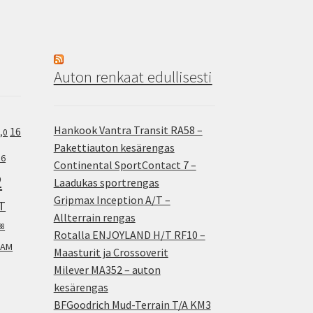
Auton renkaat edullisesti
Hankook Vantra Transit RA58 –
16
,0
Pakettiauton kesärengas
.6
Continental SportContact 7 –
2
Laadukas sportrengas
Gripmax Inception A/T –
T
Allterrain rengas
38
Rotalla ENJOYLAND H/T RF10 –
AM
Maasturit ja Crossoverit
Milever MA352 – auton
kesärengas
BFGoodrich Mud-Terrain T/A KM3