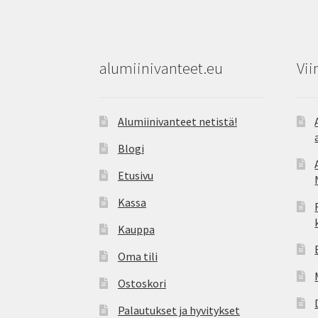
alumiinivanteet.eu
Vii
Alumiinivanteet netistä!
Blogi
Etusivu
Kassa
Kauppa
Oma tili
Ostoskori
Palautukset ja hyvitykset