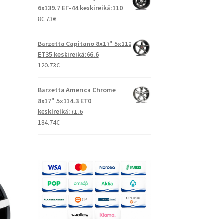
6x139.7 ET-44 keskireikä:110
80.73
€
Barzetta Capitano 8x17" 5x112
ET35 keskireikä:66.6
120.73
€
Barzetta America Chrome
8x17" 5x114.3 ET0
keskireikä:71.6
184.74
€