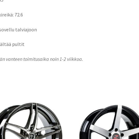
ireikä: 72.6
 sovellu talviajoon
sältää pultit
n vanteen toimitusaika noin 1-2 viikkoa.