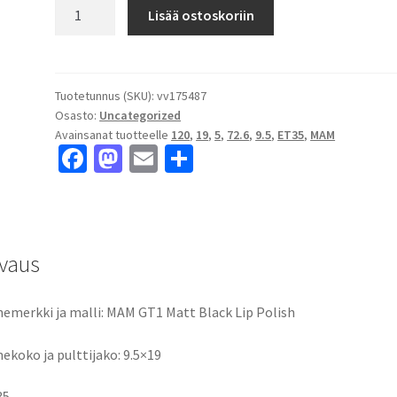
MAM
Lisää ostoskoriin
GT1
Matt
Black
Lip
Tuotetunnus (SKU):
vv175487
Osasto:
Uncategorized
Polish
Avainsanat tuotteelle
120
,
19
,
5
,
72.6
,
9.5
,
ET35
,
MAM
9.5x19"
Fa
M
E
S
5x120
ce
as
m
h
ET35
keskireikä:72.6
b
to
ai
ar
määrä
o
d
l
e
vaus
o
o
k
n
emerkki ja malli: MAM GT1 Matt Black Lip Polish
ekoko ja pulttijako: 9.5×19
35