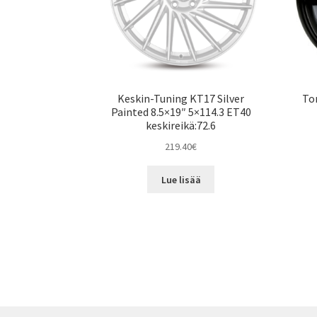
Keskin-Tuning KT17 Silver
To
Painted 8.5×19″ 5×114.3 ET40
keskireikä:72.6
219.40
€
Lue lisää