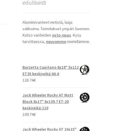
edullisesti
Alumiinivanteet netistä, laaja
valikoima. Toimitukset ympäri Suomen.
Katso vanteiden
osto-opas
. Kysy
tarvittaessa,
neuvomme
mielellämme.
Barzetta Capitano 8x18" 5x112
ET35 keskireikä:66.6
128.74
€
Jack Wheeler Rocky AT Matt
Black 8x17" 6x139.7 ET-20
keskireikä:110
109.74
€
Jack Wheeler Rocky AT 10x15"