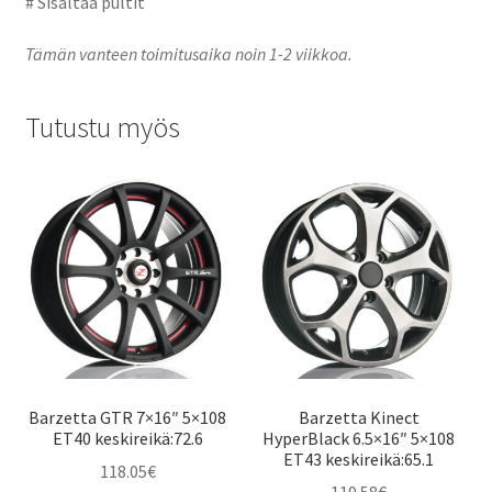
# Sisältää pultit
Tämän vanteen toimitusaika noin 1-2 viikkoa.
Tutustu myös
Barzetta GTR 7×16″ 5×108
Barzetta Kinect
ET40 keskireikä:72.6
HyperBlack 6.5×16″ 5×108
ET43 keskireikä:65.1
118.05
€