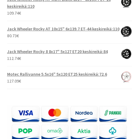
keskireikä:110
109.74
€
Jack Wheeler Rocky AT 10x15" 6x139.7 ET-44 keskireikä:110
80.73
€
Jack Wheeler Rocky 8 8x17" 5x127 ET20 keskireikä:84
112.74
€
Motec Rallivanne 5.5x16" 5x120 ET25 keskireikä:72.6
127.09
€