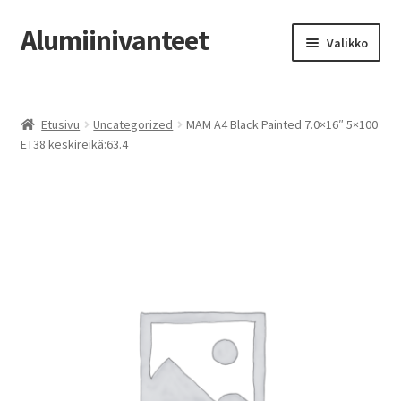
Alumiinivanteet
Siirry
Siirry
Valikko
navigointiin
sisältöön
Etusivu
Etusivu
Uncategorized
MAM A4 Black Painted 7.0×16″ 5×100
Kauppa
ET38 keskireikä:63.4
Oma tili
Tilausohjeet
Vanteiden osto-opas
Auton renkaat
Yhteystiedot