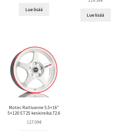
119.58
€
Lue lisää
Lue lisää
Motec Rallivanne 5.5×16″
5×120 ET25 keskireikä:72.6
127.09
€