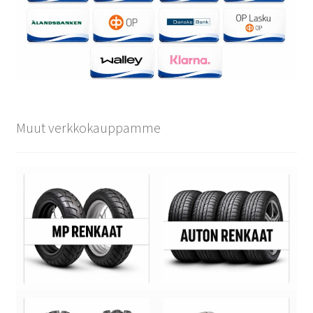
Muut verkkokauppamme