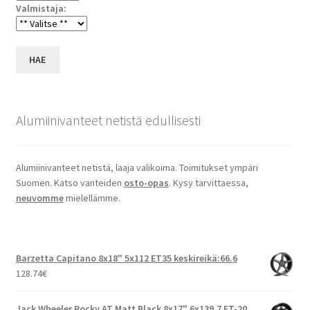
Valmistaja:
HAE
Alumiinivanteet netistä edullisesti
Alumiinivanteet netistä, laaja valikoima. Toimitukset ympäri
Suomen. Katso vanteiden
osto-opas
. Kysy tarvittaessa,
neuvomme
mielellämme.
Barzetta Capitano 8x18" 5x112 ET35 keskireikä:66.6
128.74
€
Jack Wheeler Rocky AT Matt Black 8x17" 6x139.7 ET-20