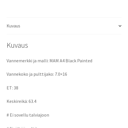
ce
as
m
h
määrä
b
to
ai
ar
o
d
l
e
Kuvaus
o
o
k
n
Kuvaus
Vannemerkki ja malli: MAM A4 Black Painted
Vannekoko ja pulttijako: 7.0×16
ET: 38
Keskireikä: 63.4
# Ei sovellu talviajoon