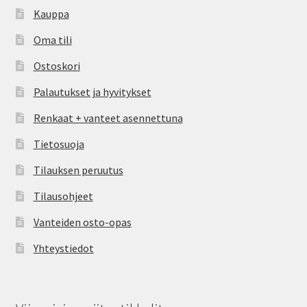
Kauppa
Oma tili
Ostoskori
Palautukset ja hyvitykset
Renkaat + vanteet asennettuna
Tietosuoja
Tilauksen peruutus
Tilausohjeet
Vanteiden osto-opas
Yhteystiedot