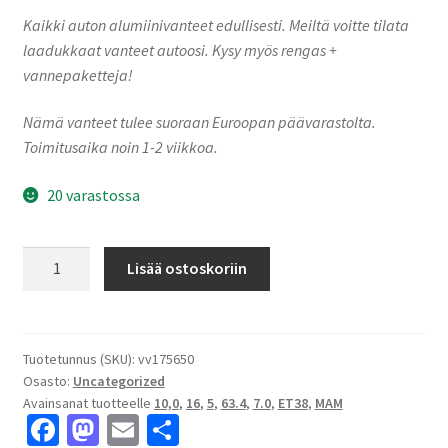
Kaikki auton alumiinivanteet edullisesti. Meiltä voitte tilata
laadukkaat vanteet autoosi. Kysy myös rengas +
vannepaketteja!
Nämä vanteet tulee suoraan Euroopan päävarastolta.
Toimitusaika noin 1-2 viikkoa.
20 varastossa
MAM
Lisää ostoskoriin
A4
Black
Painted
7.0x16"
Tuotetunnus (SKU):
vv175650
Osasto:
Uncategorized
5x100
Avainsanat tuotteelle
10,0
,
16
,
5
,
63.4
,
7.0
,
ET38
,
MAM
ET38
Fa
M
E
S
keskireikä:63.4