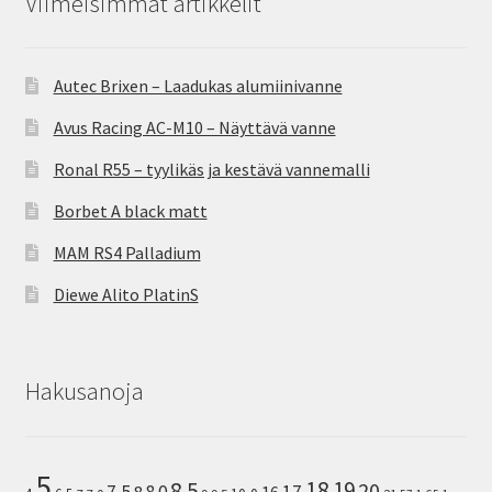
Viimeisimmät artikkelit
Autec Brixen – Laadukas alumiinivanne
Avus Racing AC-M10 – Näyttävä vanne
Ronal R55 – tyylikäs ja kestävä vannemalli
Borbet A black matt
MAM RS4 Palladium
Diewe Alito PlatinS
Hakusanoja
5
8.5
18
19
20