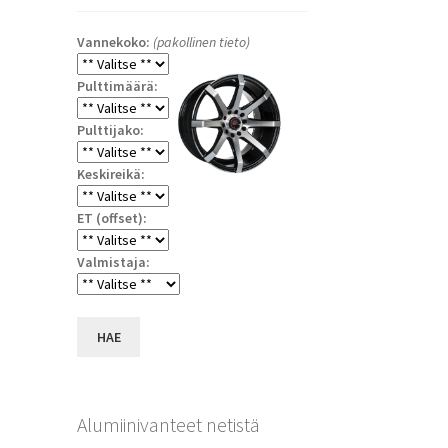
Vannekoko:
(pakollinen tieto)
Pulttimäärä:
Pulttijako:
Keskireikä:
ET (offset):
a
Valmistaja:
HAE
Alumiinivanteet netistä