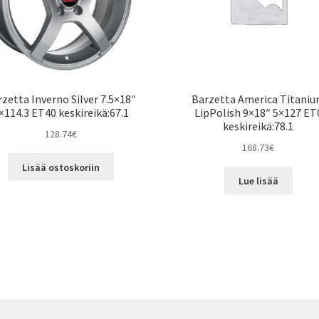
zetta Inverno Silver 7.5×18″
Barzetta America Titani
×114.3 ET40 keskireikä:67.1
LipPolish 9×18″ 5×127 ET
keskireikä:78.1
128.74
€
168.73
€
Lisää ostoskoriin
Lue lisää