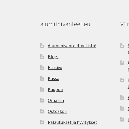
alumiinivanteet.eu
Vii
Alumiinivanteet netistä!
Blogi
Etusivu
Kassa
Kauppa
Oma tili
Ostoskori
Palautukset ja hyvitykset