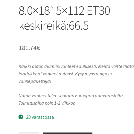
8.0×18″ 5×112 ET30
keskireikä:66.5
181.74
€
Kaikki auton alumiinivanteet edullisesti. Meiltä voitte tilat
laadukkaat vanteet autoosi. Kysy myös rengas +
vannepaketteja!
Nämä vanteet tulee suoraan Euroopan päävarastolta.
Toimitusaika noin 1-2 viikkoa.
20 varastossa