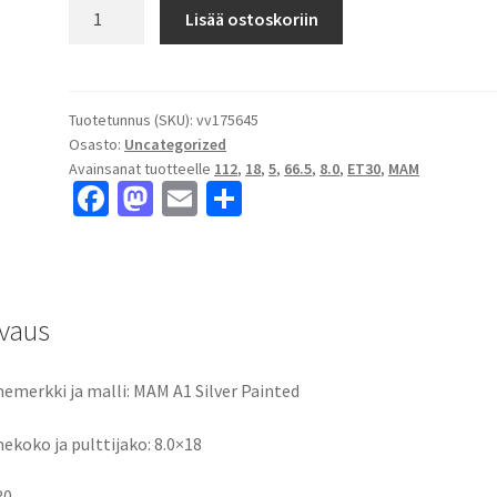
MAM
Lisää ostoskoriin
A1
Silver
Painted
8.0x18"
Tuotetunnus (SKU):
vv175645
Osasto:
Uncategorized
5x112
Avainsanat tuotteelle
112
,
18
,
5
,
66.5
,
8.0
,
ET30
,
MAM
ET30
Fa
M
E
S
keskireikä:66.5
ce
as
m
h
määrä
b
to
ai
ar
o
d
l
e
vaus
o
o
k
n
emerkki ja malli: MAM A1 Silver Painted
ekoko ja pulttijako: 8.0×18
30