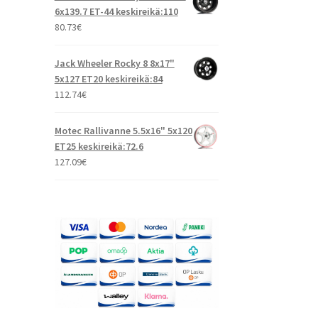
6x139.7 ET-44 keskireikä:110
80.73
€
Jack Wheeler Rocky 8 8x17"
5x127 ET20 keskireikä:84
112.74
€
Motec Rallivanne 5.5x16" 5x120
ET25 keskireikä:72.6
127.09
€