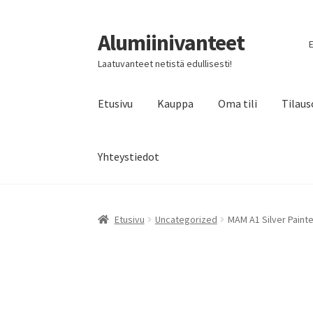
Alumiinivanteet
Siirry
Siirry
E
navigointiin
sisältöön
Laatuvanteet netistä edullisesti!
Etusivu
Kauppa
Oma tili
Tilaus
Yhteystiedot
Etusivu
Uncategorized
MAM A1 Silver Painte