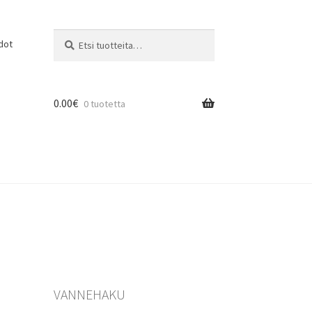
Etsi:
Haku
dot
0.00
€
0 tuotetta
VANNEHAKU