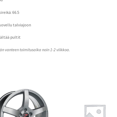
ireikä: 66.5
 sovellu talviajoon
sältää pultit
n vanteen toimitusaika noin 1-2 viikkoa.