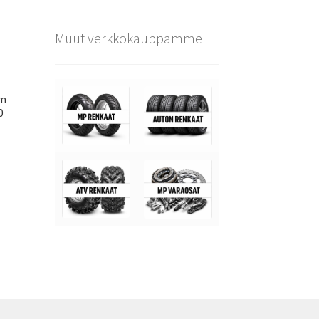
Muut verkkokauppamme
um
0