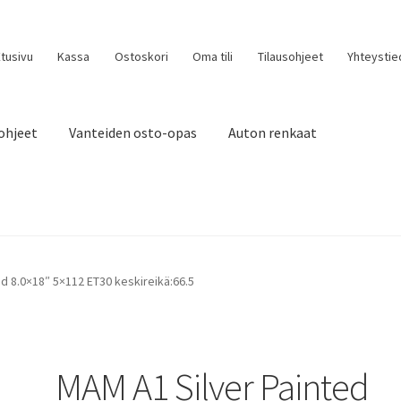
tusivu
Kassa
Ostoskori
Oma tili
Tilausohjeet
Yhteystie
ohjeet
Vanteiden osto-opas
Auton renkaat
d 8.0×18″ 5×112 ET30 keskireikä:66.5
MAM A1 Silver Painted