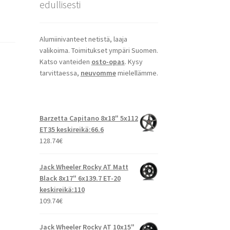
edullisesti
Alumiinivanteet netistä, laaja
valikoima. Toimitukset ympäri Suomen.
Katso vanteiden
osto-opas
. Kysy
tarvittaessa,
neuvomme
mielellämme.
Barzetta Capitano 8x18" 5x112
ET35 keskireikä:66.6
128.74
€
Jack Wheeler Rocky AT Matt
Black 8x17" 6x139.7 ET-20
keskireikä:110
109.74
€
Jack Wheeler Rocky AT 10x15"