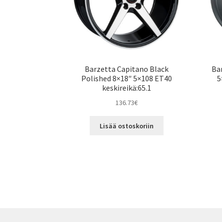
Barzetta Capitano Black
Bar
Polished 8×18″ 5×108 ET40
5
keskireikä:65.1
136.73
€
Lisää ostoskoriin