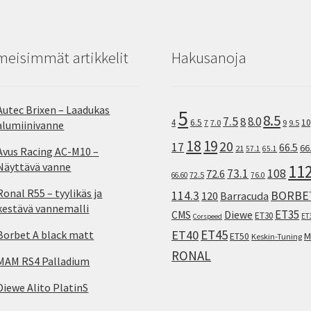
meisimmät artikkelit
Hakusanoja
Autec Brixen – Laadukas
5
8.5
7.5
8.0
8
10
4
6.5
7
7.0
9
9.5
alumiinivanne
18
19
20
17
66.5
66
21
57.1
65.1
Avus Racing AC-M10 –
Näyttävä vanne
11
73.1
108
72.6
72.5
66.60
76.0
Ronal R55 – tyylikäs ja
114.3
BORBE
120
Barracuda
kestävä vannemalli
ET35
CMS
Diewe
ET30
ET
Corspeed
ET45
ET40
Borbet A black matt
M
ET50
Keskin-Tuning
RONAL
MAM RS4 Palladium
Diewe Alito PlatinS