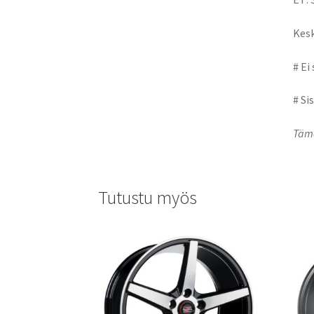
Kesk
# Ei
# Si
Tämä
Tutustu myös