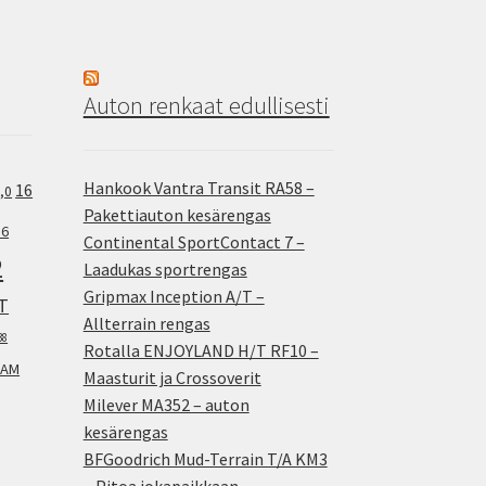
Auton renkaat edullisesti
Hankook Vantra Transit RA58 –
16
,0
Pakettiauton kesärengas
.6
Continental SportContact 7 –
2
Laadukas sportrengas
Gripmax Inception A/T –
T
Allterrain rengas
38
Rotalla ENJOYLAND H/T RF10 –
AM
Maasturit ja Crossoverit
Milever MA352 – auton
kesärengas
BFGoodrich Mud-Terrain T/A KM3