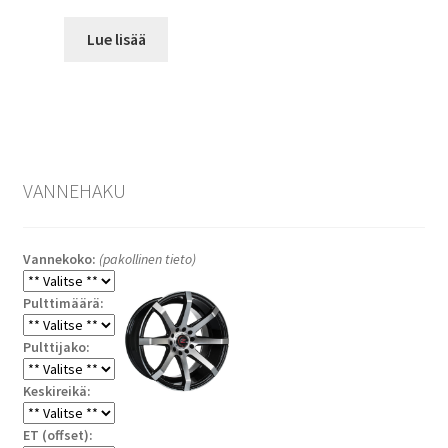
Lue lisää
VANNEHAKU
Vannekoko:
(pakollinen tieto)
Pulttimäärä:
Pulttijako:
Keskireikä:
ET (offset):