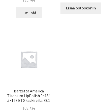
135.78
€
Lisää ostoskoriin
Lue lisää
Barzetta America
Titanium LipPolish 9×18″
5×127 ET0 keskireikä:78.1
168.73
€