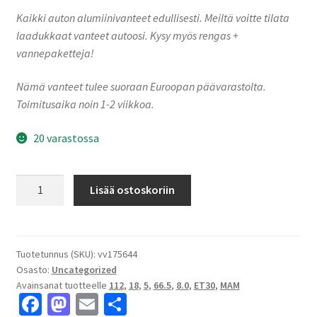
Kaikki auton alumiinivanteet edullisesti. Meiltä voitte tilata
laadukkaat vanteet autoosi. Kysy myös rengas +
vannepaketteja!
Nämä vanteet tulee suoraan Euroopan päävarastolta.
Toimitusaika noin 1-2 viikkoa.
20 varastossa
MAM
Lisää ostoskoriin
A1
Palladium
Painted
8.0x18"
Tuotetunnus (SKU):
vv175644
Osasto:
Uncategorized
5x112
Avainsanat tuotteelle
112
,
18
,
5
,
66.5
,
8.0
,
ET30
,
MAM
ET30
Fa
M
E
S
keskireikä:66.5