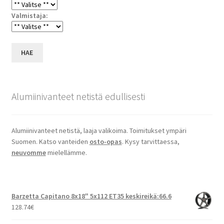
Valmistaja:
HAE
Alumiinivanteet netistä edullisesti
Alumiinivanteet netistä, laaja valikoima. Toimitukset ympäri
Suomen. Katso vanteiden
osto-opas
. Kysy tarvittaessa,
neuvomme
mielellämme.
Barzetta Capitano 8x18" 5x112 ET35 keskireikä:66.6
128.74
€