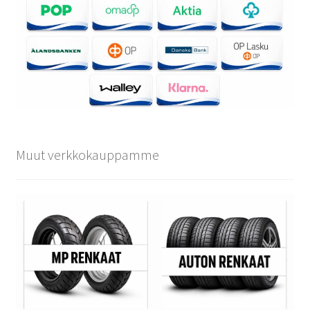
Muut verkkokauppamme