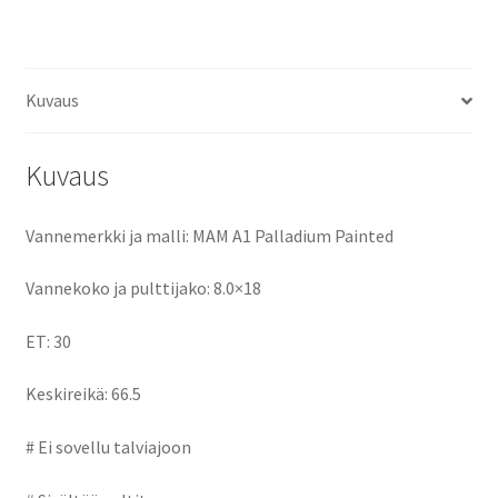
ce
as
m
h
määrä
b
to
ai
ar
o
d
l
e
Kuvaus
o
o
k
n
Kuvaus
Vannemerkki ja malli: MAM A1 Palladium Painted
Vannekoko ja pulttijako: 8.0×18
ET: 30
Keskireikä: 66.5
# Ei sovellu talviajoon