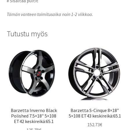
# Sisältää pultit
Tämän vanteen toimitusaika noin 1-2 viikkoa.
Tutustu myös
Barzetta Inverno Black
Barzetta S-Cinque 8×18″
Polished 7.5×18″ 5×108
5×108 ET43 keskireikä:65.1
ET42 keskireikä:65.1
152.73
€