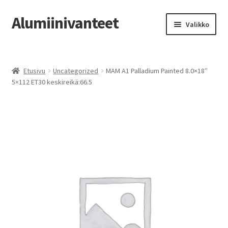
Alumiinivanteet
Siirry
Siirry
Valikko
navigointiin
sisältöön
Etusivu
Etusivu
Uncategorized
MAM A1 Palladium Painted 8.0×18″
Kauppa
5×112 ET30 keskireikä:66.5
Oma tili
Tilausohjeet
Vanteiden osto-opas
Auton renkaat
Yhteystiedot