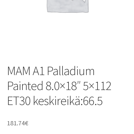
MAM A1 Palladium
Painted 8.0×18″ 5×112
ET30 keskireikä:66.5
181.74
€