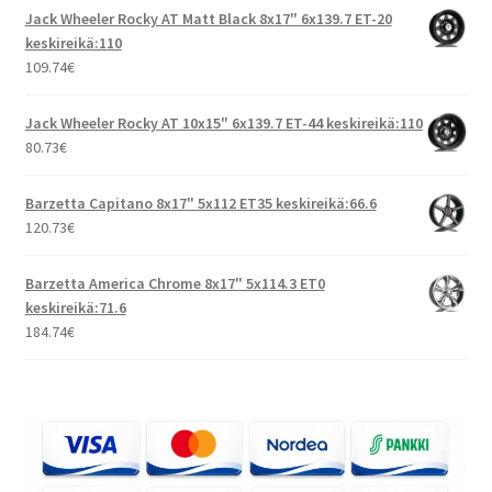
Jack Wheeler Rocky AT Matt Black 8x17" 6x139.7 ET-20
keskireikä:110
109.74
€
Jack Wheeler Rocky AT 10x15" 6x139.7 ET-44 keskireikä:110
80.73
€
Barzetta Capitano 8x17" 5x112 ET35 keskireikä:66.6
120.73
€
Barzetta America Chrome 8x17" 5x114.3 ET0
keskireikä:71.6
184.74
€