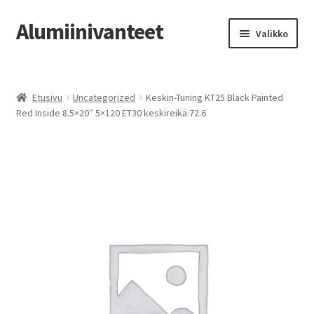
Alumiinivanteet
Siirry
Siirry
Valikko
navigointiin
sisältöön
Etusivu
Etusivu
Uncategorized
Keskin-Tuning KT25 Black Painted
Kauppa
Red Inside 8.5×20″ 5×120 ET30 keskireikä:72.6
Oma tili
Tilausohjeet
Vanteiden osto-opas
Auton renkaat
Yhteystiedot