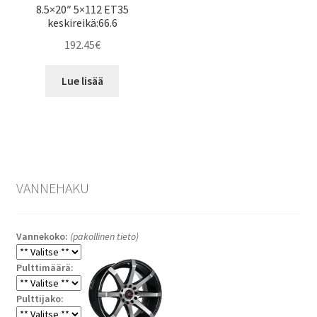
8.5×20″ 5×112 ET35
keskireikä:66.6
192.45
€
Lue lisää
VANNEHAKU
Vannekoko:
(pakollinen tieto)
Pulttimäärä:
Pulttijako: