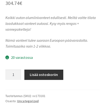
304.74
€
Kaikki auton alumiinivanteet edullisesti. Meiltä voitte tilata
laadukkaat vanteet autoosi. Kysy myös rengas +
vannepaketteja!
Nämä vanteet tulee suoraan Euroopan päävarastolta.
Toimitusaika noin 1-2 viikkoa.
20 varastossa
Keskin-
Lisää ostoskoriin
Tuning
KT25
Black
Painted
Tuotetunnus (SKU):
vv173181
Osasto:
Uncategorized
Red