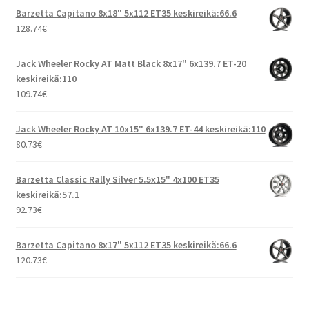
Barzetta Capitano 8x18" 5x112 ET35 keskireikä:66.6
128.74
€
Jack Wheeler Rocky AT Matt Black 8x17" 6x139.7 ET-20
keskireikä:110
109.74
€
Jack Wheeler Rocky AT 10x15" 6x139.7 ET-44 keskireikä:110
80.73
€
Barzetta Classic Rally Silver 5.5x15" 4x100 ET35
keskireikä:57.1
92.73
€
Barzetta Capitano 8x17" 5x112 ET35 keskireikä:66.6
120.73
€