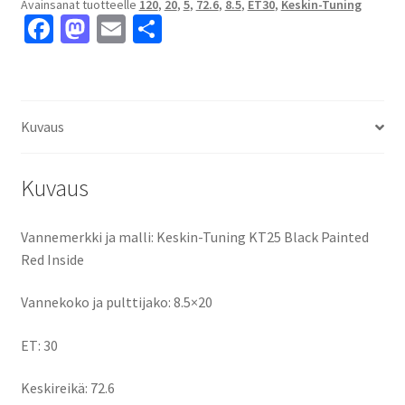
Avainsanat tuotteelle
120
,
20
,
5
,
72.6
,
8.5
,
ET30
,
Keskin-Tuning
Inside
Fa
M
E
S
8.5x20"
ce
as
m
h
5x120
ET30
b
to
ai
ar
keskireikä:72.6
o
d
l
e
määrä
Kuvaus
o
o
k
n
Kuvaus
Vannemerkki ja malli: Keskin-Tuning KT25 Black Painted
Red Inside
Vannekoko ja pulttijako: 8.5×20
ET: 30
Keskireikä: 72.6