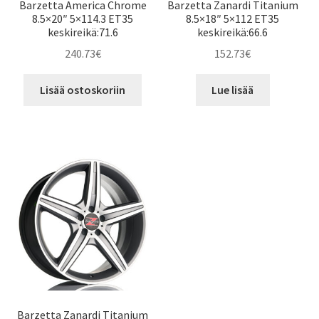
Barzetta America Chrome
Barzetta Zanardi Titanium
8.5×20″ 5×114.3 ET35
8.5×18″ 5×112 ET35
keskireikä:71.6
keskireikä:66.6
240.73
€
152.73
€
Lisää ostoskoriin
Lue lisää
Barzetta Zanardi Titanium