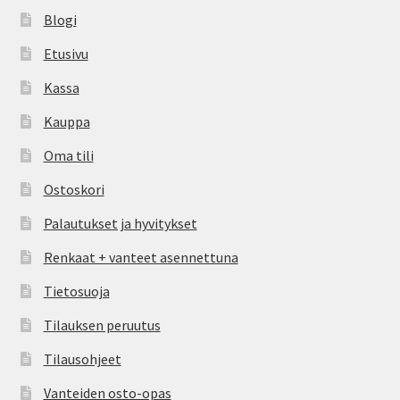
Blogi
Etusivu
Kassa
Kauppa
Oma tili
Ostoskori
Palautukset ja hyvitykset
Renkaat + vanteet asennettuna
Tietosuoja
Tilauksen peruutus
Tilausohjeet
Vanteiden osto-opas